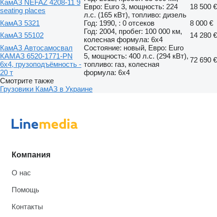
КамАЗ NEFAZ 4208-11 9
Евро: Euro 3, мощность: 224
18 500 €
seating places
л.с. (165 кВт), топливо: дизель
КамАЗ 5321
Год: 1990, : 0 отсеков
8 000 €
Год: 2004, пробег: 100 000 км,
КамАЗ 55102
14 280 €
колесная формула: 6x4
КамАЗ Автосамосвал
Состояние: новый, Евро: Euro
КАМАЗ 6520-1771-PN
5, мощность: 400 л.с. (294 кВт),
72 690 €
6х4, грузоподъёмность -
топливо: газ, колесная
20 т
формула: 6x4
Смотрите также
Грузовики КамАЗ в Украине
Компания
О нас
Помощь
Контакты