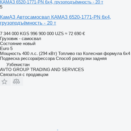
КАМАЗ 6520-1771-PN 6х4, грузоподъёмность - 20 т
5
КамАЗ Автосамосвал КАМАЗ 6520-1771-PN 6х4,
грузоподъёмность - 20 т
7 344 000 KGS
996 900 000 UZS
≈ 72 690 €
Грузовик - самосвал
Состояние
новый
Euro 5
Мощность
400 л.с. (294 кВт)
Топливо
газ
Колесная формула
6x4
Подвеска
рессора/рессора
Способ разгрузки
задняя
Узбекистан
AVTO GROUP TRADING AND SERVICES
Связаться с продавцом