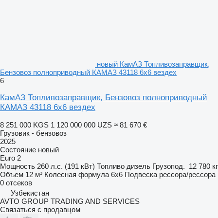
новый КамАЗ Топливозаправщик,
Бензовоз полноприводный КАМАЗ 43118 6х6 вездех
6
КамАЗ Топливозаправщик, Бензовоз полноприводный
КАМАЗ 43118 6х6 вездех
8 251 000 KGS
1 120 000 000 UZS
≈ 81 670 €
Грузовик - бензовоз
2025
Состояние
новый
Euro 2
Мощность
260 л.с. (191 кВт)
Топливо
дизель
Грузопод.
12 780 кг
Объем
12 м³
Колесная формула
6x6
Подвеска
рессора/рессора
0 отсеков
Узбекистан
AVTO GROUP TRADING AND SERVICES
Связаться с продавцом