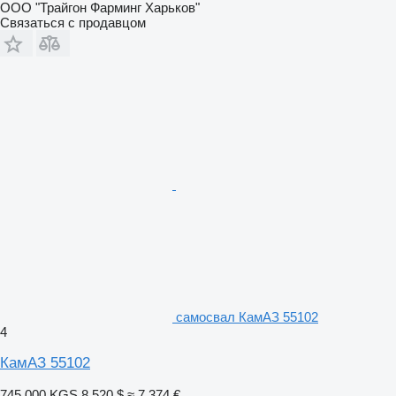
ООО "Трайгон Фарминг Харьков"
Связаться с продавцом
самосвал КамАЗ 55102
4
КамАЗ 55102
745 000 KGS
8 520 $
≈ 7 374 €