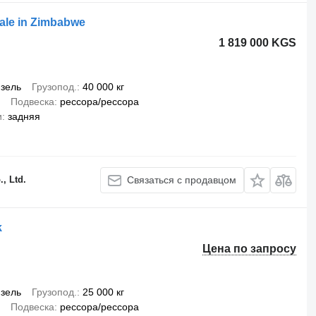
ale in Zimbabwe
1 819 000 KGS
зель
Грузопод.
40 000 кг
Подвеска
рессора/рессора
и
задняя
, Ltd.
Связаться с продавцом
k
Цена по запросу
зель
Грузопод.
25 000 кг
Подвеска
рессора/рессора