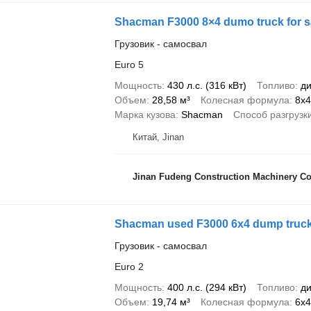
Shacman F3000 8×4 dumo truck for s
Грузовик - самосвал
Euro 5
Мощность
430 л.с. (316 кВт)
Топливо
ди
Объем
28,58 м³
Колесная формула
8x4
Марка кузова
Shacman
Способ разгрузк
Китай, Jinan
Jinan Fudeng Construction Machinery Co.
Shacman used F3000 6x4 dump truc
Грузовик - самосвал
Euro 2
Мощность
400 л.с. (294 кВт)
Топливо
ди
Объем
19,74 м³
Колесная формула
6x4