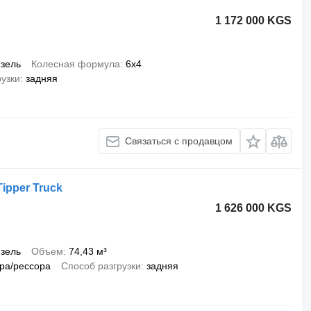
1 172 000 KGS
зель
Колесная формула
6x4
рузки
задняя
Связаться с продавцом
ipper Truck
1 626 000 KGS
зель
Объем
74,43 м³
ра/рессора
Способ разгрузки
задняя