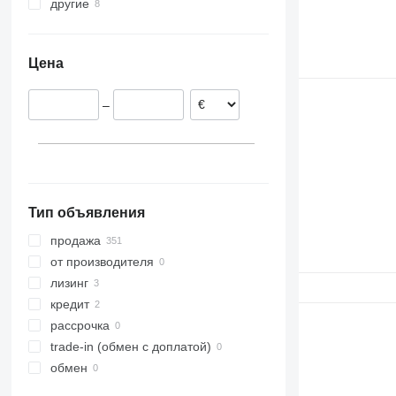
другие
Китай
Узбекистан
Украина
Казахстан
Марокко
Цена
Арабские Эмираты
Грузия
–
Тип объявления
продажа
от производителя
лизинг
кредит
рассрочка
trade-in (обмен с доплатой)
обмен