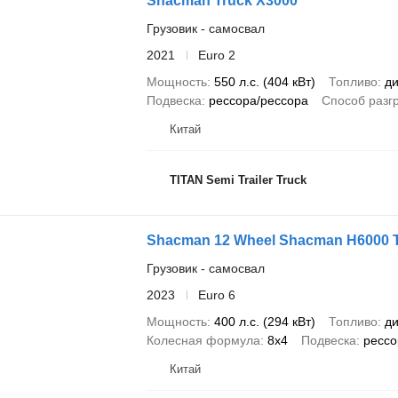
Shacman Truck X3000
Грузовик - самосвал
2021
Euro 2
Мощность
550 л.с. (404 кВт)
Топливо
ди
Подвеска
рессора/рессора
Способ разг
Китай
TITAN Semi Trailer Truck
Shacman 12 Wheel Shacman H6000 T
Грузовик - самосвал
2023
Euro 6
Мощность
400 л.с. (294 кВт)
Топливо
ди
Колесная формула
8x4
Подвеска
рессо
Китай