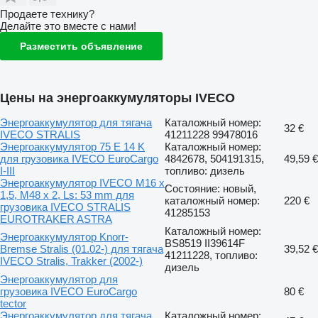
Продаете технику?
Делайте это вместе с нами!
Разместить объявление
Цены на энергоаккумуляторы IVECO
Энергоаккумулятор для тягача
Каталожный номер:
32 €
IVECO STRALIS
41211228 99478016
Энергоаккумулятор 75 E 14 K
Каталожный номер:
для грузовика IVECO EuroCargo
4842678, 504191315,
49,59 €
I-III
топливо: дизель
Энергоаккумулятор IVECO M16 x
Состояние: новый,
1,5, M48 x 2, Ls: 53 mm для
каталожный номер:
220 €
грузовика IVECO STRALIS
41285153
EUROTRAKER ASTRA
Каталожный номер:
Энергоаккумулятор Knorr-
BS8519 II39614F
Bremse Stralis (01.02-) для тягача
39,52 €
41211228, топливо:
IVECO Stralis, Trakker (2002-)
дизель
Энергоаккумулятор для
грузовика IVECO EuroCargo
80 €
tector
Энергоаккумулятор для тягача
Каталожный номер: