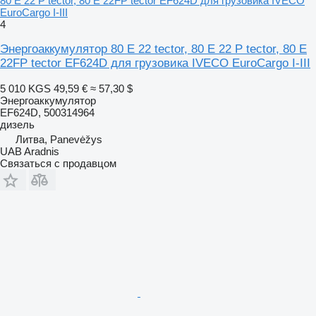
80 E 22 P tector, 80 E 22FP tector EF624D для грузовика IVECO
EuroCargo I-III
4
Энергоаккумулятор 80 E 22 tector, 80 E 22 P tector, 80 E
22FP tector EF624D для грузовика IVECO EuroCargo I-III
5 010 KGS
49,59 €
≈ 57,30 $
Энергоаккумулятор
EF624D, 500314964
дизель
Литва, Panevėžys
UAB Aradnis
Связаться с продавцом