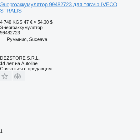
Энергоаккумулятор 99482723 для тягача IVECO
STRALIS
4 748 KGS
47 €
≈ 54,30 $
Энергоаккумулятор
99482723
Румыния, Suceava
DEZSTORE S.R.L.
14
лет на Autoline
Связаться с продавцом
1