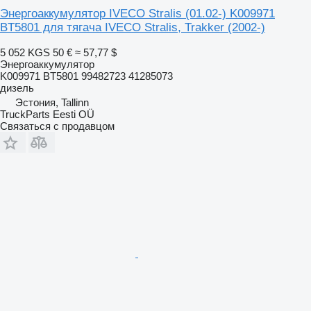
Энергоаккумулятор IVECO Stralis (01.02-) K009971
BT5801 для тягача IVECO Stralis, Trakker (2002-)
5 052 KGS
50 €
≈ 57,77 $
Энергоаккумулятор
K009971 BT5801 99482723 41285073
дизель
Эстония, Tallinn
TruckParts Eesti OÜ
Связаться с продавцом