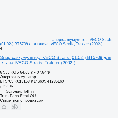
энергоаккумулятор IVECO Stralis
(01.02-) BT5709 для тягача IVECO Stralis, Trakker (2002-)
4
Энергоаккумулятор IVECO Stralis (01.02-) BT5709 для
тягача IVECO Stralis, Trakker (2002-)
8 555 KGS
84,68 €
≈ 97,84 $
Энергоаккумулятор
BT5709 K018158 K146699 41285169
дизель
Эстония, Tallinn
TruckParts Eesti OÜ
Связаться с продавцом