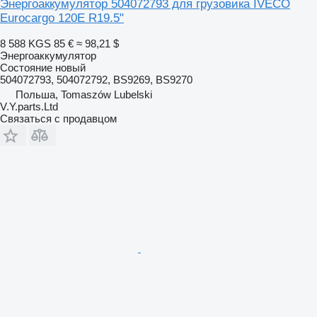
Энергоаккумулятор 504072793 для грузовика IVECO
Eurocargo 120E R19.5"
8 588 KGS
85 €
≈ 98,21 $
Энергоаккумулятор
Состояние
новый
504072793, 504072792, BS9269, BS9270
Польша, Tomaszów Lubelski
V.Y.parts.Ltd
Связаться с продавцом