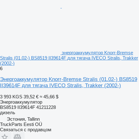
энергоаккумулятор Knorr-Bremse
Stralis (01.02-) BS8519 II39614F для тягача IVECO Stralis, Trakker
(2002-)
6
Энергоаккумулятор Knorr-Bremse Stralis (01.02-) BS8519
II39614F для тягача IVECO Stralis, Trakker (2002-)
3 993 KGS
39,52 €
≈ 45,66 $
Энергоаккумулятор
BS8519 II39614F 41211228
дизель
Эстония, Tallinn
TruckParts Eesti OÜ
Связаться с продавцом