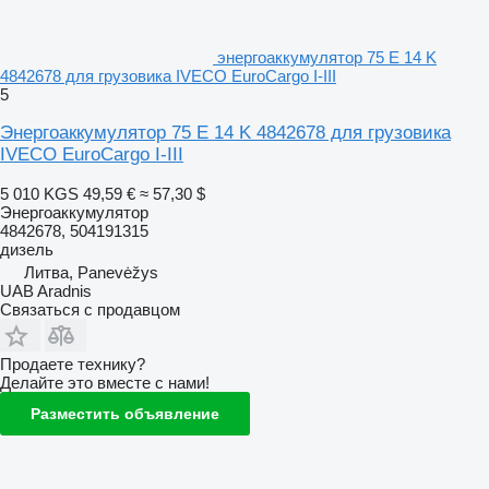
энергоаккумулятор 75 E 14 K
4842678 для грузовика IVECO EuroCargo I-III
5
Энергоаккумулятор 75 E 14 K 4842678 для грузовика
IVECO EuroCargo I-III
5 010 KGS
49,59 €
≈ 57,30 $
Энергоаккумулятор
4842678, 504191315
дизель
Литва, Panevėžys
UAB Aradnis
Связаться с продавцом
Продаете технику?
Делайте это вместе с нами!
Разместить объявление