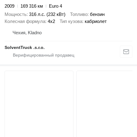
2009
169 316 км
Euro 4
Мощность
316 л.с. (232 кВт)
Топливо
бензин
Колесная формула
4x2
Тип кузова
кабриолет
Чехия, Kladno
SolventTruck .s.r.o.