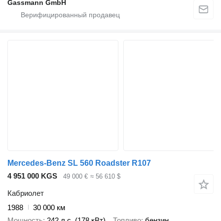
Gassmann GmbH
Mercedes-Benz SL 560 Roadster R107
4 951 000 KGS
49 000 €
≈ 56 610 $
Кабриолет
1988
30 000 км
Мощность
242 л.с. (178 кВт)
Топливо
бензин