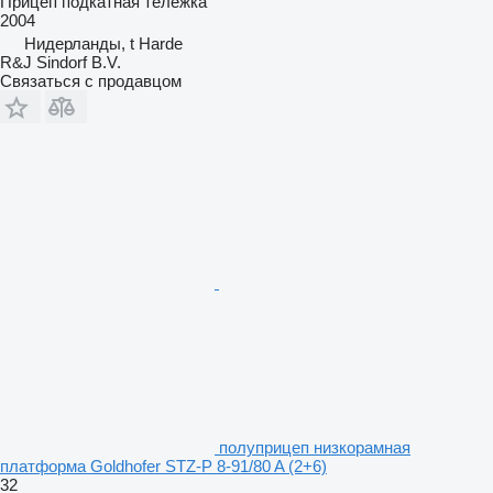
Прицеп подкатная тележка
2004
Нидерланды, t Harde
R&J Sindorf B.V.
Связаться с продавцом
полуприцеп низкорамная
платформа Goldhofer STZ-P 8-91/80 A (2+6)
32