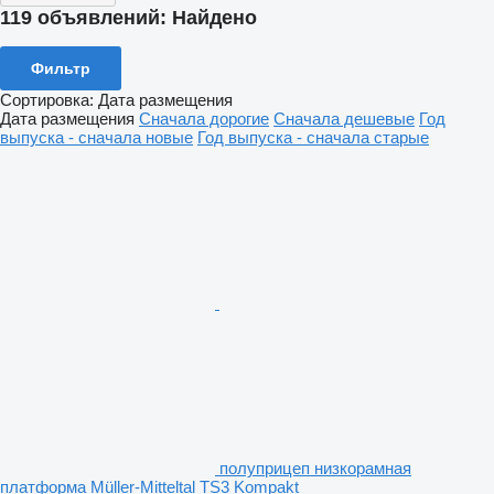
119 объявлений:
Найдено
Фильтр
Сортировка
:
Дата размещения
Дата размещения
Сначала дорогие
Сначала дешевые
Год
выпуска - сначала новые
Год выпуска - сначала старые
полуприцеп низкорамная
платформа Müller-Mitteltal TS3 Kompakt