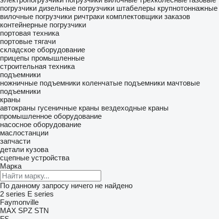
погрузчики
дизельные погрузчики
штабелеры
крупнотоннажные
вилочные погрузчики
ричтраки
комплектовщики заказов
контейнерные погрузчики
портовая техника
портовые тягачи
складское оборудование
прицепы промышленные
строительная техника
подъемники
ножничные подъемники
коленчатые подъемники
мачтовые
подъемники
краны
автокраны
гусеничные краны
вездеходные краны
промышленное оборудование
насосное оборудование
маслостанции
запчасти
детали кузова
сцепные устройства
Марка
По данному запросу ничего не найдено
2 series
E series
Faymonville
MAX
SPZ
STN
FS