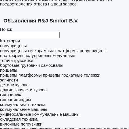
предоставления ответа на ваш запрос.
Объявления R&J Sindorf B.V.
Поиск
Категория
полуприцепы
полуприцепы низкорамные платформы
полуприцепы
платформы
полуприцепы модульные
тягачи
грузовики
бортовые грузовики
самосвалы
прицепы
прицепы платформы
прицепы подкатные тележки
запчасти
детали кузова
другие запчасти кузова
гидравлика
гидроцилиндры
коммунальная техника
коммунальные машины
универсальные коммунальные машины
складская техника
вилочные погрузчики
электропогрузчики
погрузчики вилочные трехколесные
газовые