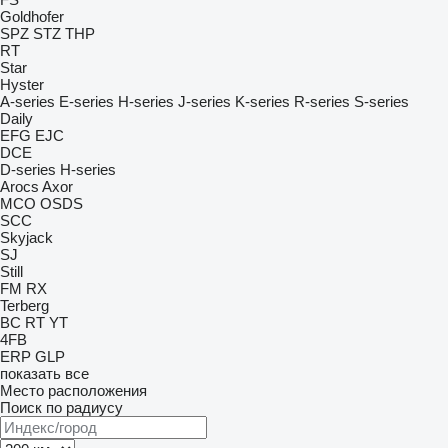
Goldhofer
SPZ
STZ
THP
RT
Star
Hyster
A-series
E-series
H-series
J-series
K-series
R-series
S-series
Daily
EFG
EJC
DCE
D-series
H-series
Arocs
Axor
MCO
OSDS
SCC
Skyjack
SJ
Still
FM
RX
Terberg
BC
RT
YT
4FB
ERP
GLP
показать все
Место расположения
Поиск по радиусу