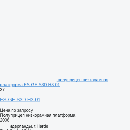
полуприцеп низкорамная
платформа ES-GE S3D H3-01
37
ES-GE S3D H3-01
Цена по запросу
Полуприцеп низкорамная платформа
2006
Нидерланды, t Harde