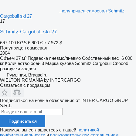
полуприцеп самосвал Schmitz
Cargobull ski 27
17
Schmitz Cargobull ski 27
697 100 KGS
6 900 €
≈ 7 972 $
Полуприцеп самосвал
2004
Объем
27 м³
Подвеска
пневмо/пневмо
Собственный вес
6 000
кг
Количество осей
3
Марка кузова
Schmitz Cargobull
Способ
разгрузки
задняя
Румыния, Bragadiru
WIELTON ROMANIA by INTERCARGO
Связаться с продавцом
Подписаться на новые объявления от INTER CARGO GRUP
S.R.L.
Подписаться
Нажимая, вы соглашаетесь с нашей
политикой
конфиденциальности
и
пользовательским соглашением
.