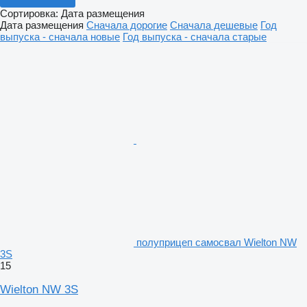
Сортировка
:
Дата размещения
Дата размещения
Сначала дорогие
Сначала дешевые
Год
выпуска - сначала новые
Год выпуска - сначала старые
полуприцеп самосвал Wielton NW
3S
15
Wielton NW 3S