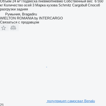
Объем
24 м³
Подвеска
пневмо/пневмо
Собственный вес
6 550
кг
Количество осей
3
Марка кузова
Schmitz Cargobull
Способ
разгрузки
задняя
Румыния, Bragadiru
WIELTON ROMANIA by INTERCARGO
Связаться с продавцом
полуприцеп самосвал Benalu
21