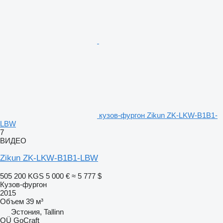
кузов-фургон Zikun ZK-LKW-B1B1-
LBW
7
ВИДЕО
Zikun ZK-LKW-B1B1-LBW
505 200 KGS
5 000 €
≈ 5 777 $
Кузов-фургон
2015
Объем
39 м³
Эстония, Tallinn
OÜ GoCraft