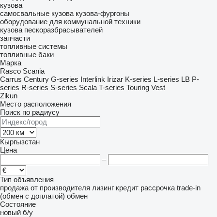
кузова
самосвальные кузова
кузова-фургоны
оборудование для коммунальной техники
кузова пескоразбрасывателей
запчасти
топливные системы
топливные баки
Марка
Rasco
Scania
Carrus
Century
G-series
Interlink
Irizar
K-series
L-series
LB
P-
series
R-series
S-series
Scala
T-series
Touring
Vest
Zikun
Место расположения
Поиск по радиусу
Кыргызстан
Цена
–
Тип объявления
продажа
от производителя
лизинг
кредит
рассрочка
trade-in
(обмен с доплатой)
обмен
Состояние
новый
б/у