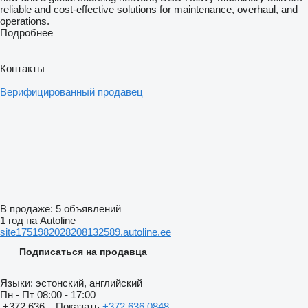
reliable and cost-effective solutions for maintenance, overhaul, and
operations.
Подробнее
Контакты
Верифицированный продавец
В продаже:
5 объявлений
1
год на Autoline
site1751982028208132589.autoline.ee
Подписаться на продавца
Языки:
эстонский, английский
Пн - Пт
08:00 - 17:00
+372 636...
Показать
+372 636 0848