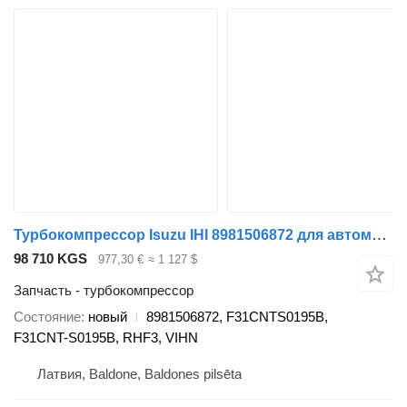
Турбокомпрессор Isuzu IHI 8981506872 для автомобиля Isuzu D-MAX II
98 710 KGS
977,30 €
≈ 1 127 $
Запчасть - турбокомпрессор
Состояние
новый
8981506872, F31CNTS0195B,
F31CNT-S0195B, RHF3, VIHN
Латвия, Baldone, Baldones pilsēta