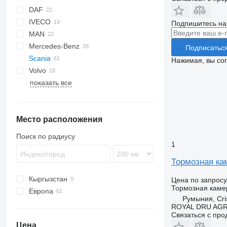
DAF
C-series
IVECO
XF
2000
Подпишитесь на
MAN
XG
Cargo
Daily
ELF
Carnival
Mercedes-Benz
Transit
EuroCargo
NKR
TGL
Подписатьс
Scania
Stralis
TGM
A-Class
Cabstar
Porter
Mascott
Нажимая, вы со
Volvo
Turbo Daily
TGS
Actros
NT
Premium
показать все
TGX
Atego
FH
MB
Sprinter
Место расположения
Vito
Поиск по радиусу
1
Тормозная кам
Кыргызстан
Цена по запросу
Тормозная каме
Европа
Румыния, Cris
Румыния
ROYAL DRU AGR
Связаться с пр
Эстония
Цена