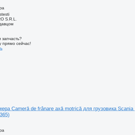
ра
testi
O S.R.L.
одавцом
 запчасть?
у прямо сейчас!
ть
ера Cameră de frânare axă motrică для грузовика Scania 
365)
ра