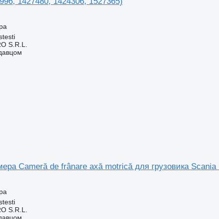
996, 1427480, 1424306, 1527365)
ра
testi
O S.R.L.
одавцом
ера Cameră de frânare axă motrică для грузовика Scania
ра
testi
O S.R.L.
одавцом