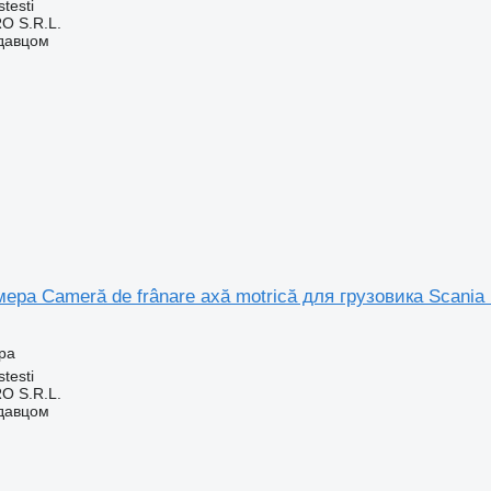
testi
O S.R.L.
одавцом
ера Cameră de frânare axă motrică для грузовика Scania
ра
testi
O S.R.L.
одавцом