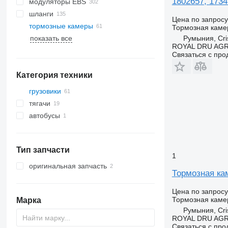
1802657, 1734
модуляторы EBS
шланги
Цена по запросу
тормозные камеры
Тормозная каме
показать все
Румыния, Cris
ROYAL DRU AGR
Связаться с пр
Категория техники
грузовики
тягачи
автобусы
Тип запчасти
1
оригинальная запчасть
Тормозная кам
Цена по запросу
Тормозная каме
Марка
Румыния, Cris
ROYAL DRU AGR
Связаться с пр