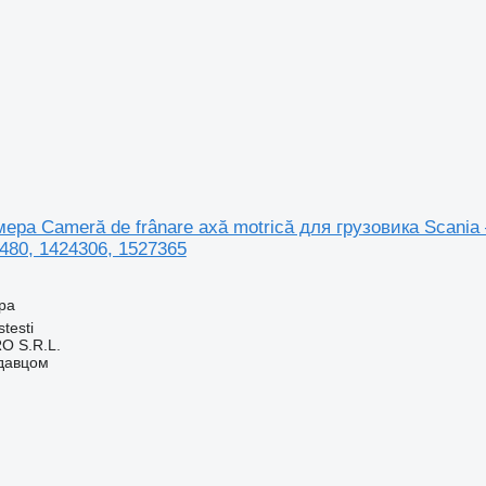
ера Cameră de frânare axă motrică для грузовика Scania –
480, 1424306, 1527365
ра
testi
O S.R.L.
одавцом