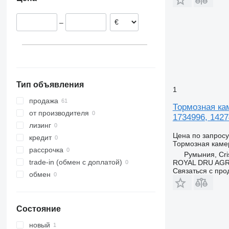
Литва
Нидерланды
–
Греция
Тип объявления
1
продажа
Тормозная кам
от производителя
1734996, 1427
лизинг
Цена по запросу
кредит
Тормозная каме
рассрочка
Румыния, Cris
trade-in (обмен с доплатой)
ROYAL DRU AGR
Связаться с пр
обмен
Состояние
новый