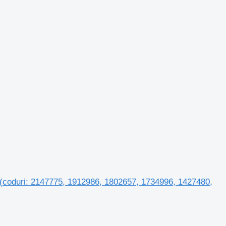
(coduri: 2147775, 1912986, 1802657, 1734996, 1427480,