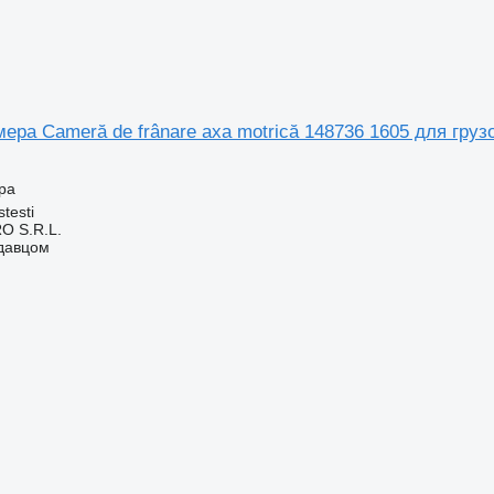
ера Cameră de frânare axa motrică 148736 1605 для груз
ра
testi
O S.R.L.
одавцом