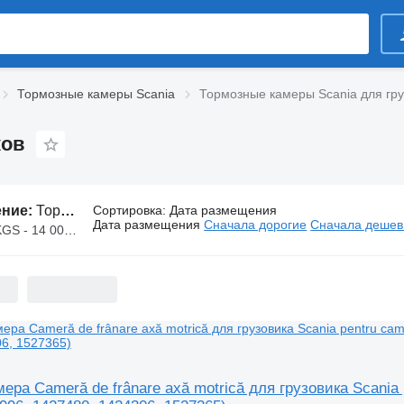
Тормозные камеры Scania
Тормозные камеры Scania для гру
ков
ение:
Тормозные камеры Scania для грузовиков
Сортировка
:
Дата размещения
Дата размещения
Сначала дорогие
Сначала деше
S - 14 000 KGS
ера Cameră de frânare axă motrică для грузовика Scania p