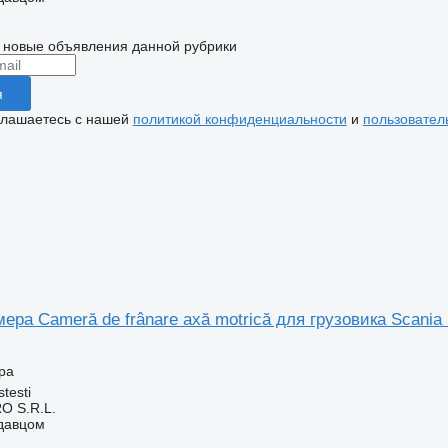
 новые объявления данной рубрики
я
глашаетесь с нашей
политикой конфиденциальности
и
пользовател
ера Cameră de frânare axă motrică для грузовика Scania
ра
testi
O S.R.L.
одавцом