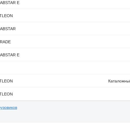
 CABSTAR E
ATLEON
 CABSTAR
 TRADE
 CABSTAR E
ATLEON
Каталожный
ATLEON
рузовиков