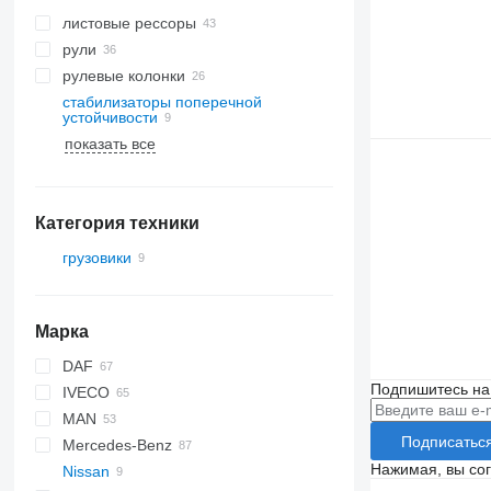
листовые рессоры
рули
рулевые колонки
стабилизаторы поперечной
устойчивости
показать все
Категория техники
грузовики
Марка
DAF
Подпишитесь на
IVECO
CF
F-MAX
MAN
LF
Daily
Подписатьс
Mercedes-Benz
XF
EuroCargo
L2000
Нажимая, вы со
Nissan
XG
EuroStar
LE
A-Class
Canter