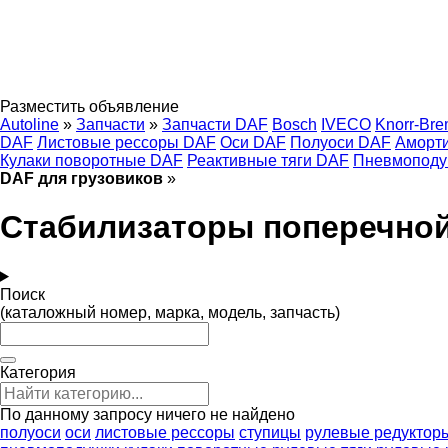
Разместить объявление
Autoline
»
Запчасти
»
Запчасти DAF
Bosch
IVECO
Knorr-Br
DAF
Листовые рессоры DAF
Оси DAF
Полуоси DAF
Аморт
Кулаки поворотные DAF
Реактивные тяги DAF
Пневмоподу
DAF для грузовиков
»
Стабилизаторы поперечной
Поиск
(каталожный номер, марка, модель, запчасть)
Категория
По данному запросу ничего не найдено
полуоси
оси
листовые рессоры
ступицы
рулевые редуктор