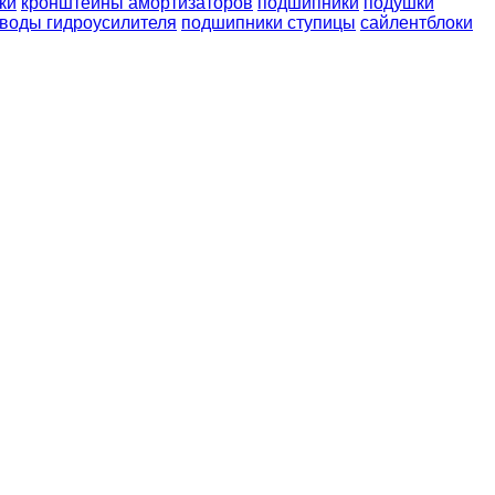
ки
кронштейны амортизаторов
подшипники
подушки
воды гидроусилителя
подшипники ступицы
сайлентблоки