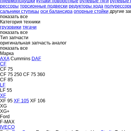
пневмоподушки
кулаки поворотные
рулевые тяги
рулевые 
рессоры
торсионные подвески
редукторы хода
полурессор
сальники ступицы
оси балансира
опорные стойки
другие за
показать все
Категория техники
грузовики
тягачи
показать все
Тип запчасти
оригинальная запчасть
аналог
показать все
Марка
AXA
Cummins
DAF
CF
CF 75
CF 75 250
CF 75 360
CF 85
LF
LF 55
XF
XF 95
XF 105
XF 106
XG
XG+
Ford
F-MAX
IVECO