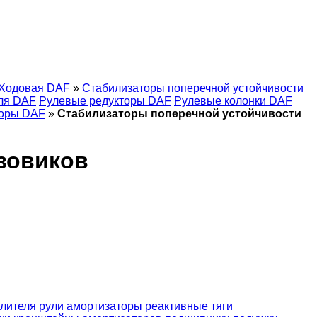
Ходовая DAF
»
Стабилизаторы поперечной устойчивости
ля DAF
Рулевые редукторы DAF
Рулевые колонки DAF
оры DAF
»
Стабилизаторы поперечной устойчивости
зовиков
илителя
рули
амортизаторы
реактивные тяги