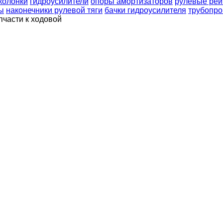
колонки
гидроусилители
опоры амортизаторов
рулевые рей
ы
наконечники рулевой тяги
бачки гидроусилителя
трубопро
пчасти к ходовой