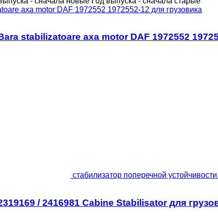
выпуска - сначала новые
Год выпуска - сначала старые
ra stabilizatoare axa motor DAF 1972552 1972
стабилизатор поперечной устойчивости 
9169 / 2416981 Cabine Stabilisator для грузо