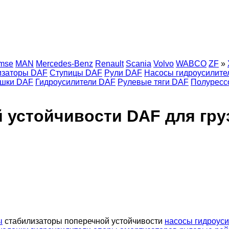
emse
MAN
Mercedes-Benz
Renault
Scania
Volvo
WABCO
ZF
»
изаторы DAF
Ступицы DAF
Рули DAF
Насосы гидроусилите
шки DAF
Гидроусилители DAF
Рулевые тяги DAF
Полуресс
 устойчивости DAF для гру
ы
стабилизаторы поперечной устойчивости
насосы гидроус