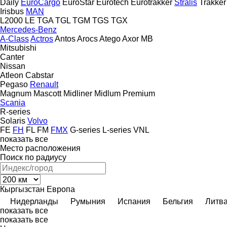
Daily
EuroCargo
EuroStar
Eurotech
Eurotrakker
Stralis
Trakker
Irisbus
MAN
L2000
LE
TGA
TGL
TGM
TGS
TGX
Mercedes-Benz
A-Class
Actros
Antos
Arocs
Atego
Axor
MB
Mitsubishi
Canter
Nissan
Atleon
Cabstar
Pegaso
Renault
Magnum
Mascott
Midliner
Midlum
Premium
Scania
R-series
Solaris
Volvo
FE
FH
FL
FM
FMX
G-series
L-series
VNL
показать все
Место расположения
Поиск по радиусу
Кыргызстан
Европа
Нидерланды
Румыния
Испания
Бельгия
Литв
показать все
показать все