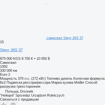
самосвал Steyr 26S 37
15
Steyr 26S 37
879 000 KGS
8 700 €
≈ 10 050 $
Самосвал
1992
330 000 км
Euro 2
Мощность
370 л.с. (272 кВт)
Топливо
дизель
Колесная формула
6x2
Подвеска
рессора/рессора
Марка кузова
Meiller
Способ
разгрузки
трехсторонняя
Польша, Drzonek
"Heliopol" Sprzedaż Urządzeń Rolniczych
Связаться с продавцом