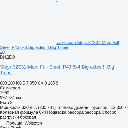
самосвал Steyr 32S31-Man, Full
Steel, P43 6x4,Big axles!!! Big Tipper
20
ВИДЕО
Steyr 32S31-Man, Full Steel, P43 6x4,Big axles!!! Big
Tipper
803 200 KGS
7 950 €
≈ 9 185 $
Самосвал
1990
997 781 км
Euro 2
Мощность
320 л.с. (235 кВт)
Топливо
дизель
Грузопод.
12 350 кг
Колесная формула
6x4
Подвеска
рессора/рессора
Способ
разгрузки
боковая
Польша, Wolsztyn
Spec Truck