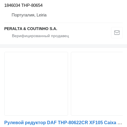
1846034 THP-80654
Португалия, Leiria
PERALTA & COUTINHO S.A.
Рулевой редуктор DAF THP-80622CR XF105 Caixa de Direção DF144786U для грузовика