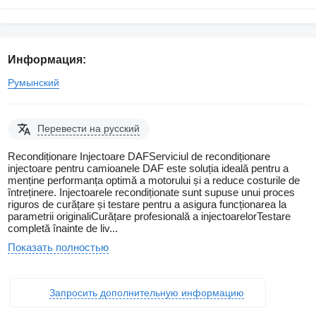
Информация:
Румынский
Перевести на русский
Recondiționare Injectoare DAFServiciul de recondiționare
injectoare pentru camioanele DAF este soluția ideală pentru a
menține performanța optimă a motorului și a reduce costurile de
întreținere. Injectoarele recondiționate sunt supuse unui proces
riguros de curățare și testare pentru a asigura funcționarea la
parametrii originaliCurățare profesională a injectoarelorTestare
completă înainte de liv...
Показать полностью
Запросить дополнительную информацию