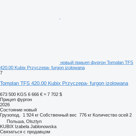
новый прицеп фургон Tomplan TFS
420.00 Kubix Przyczepa- furgon izolowana
7
Tomplan TFS 420.00 Kubix Przyczepa- furgon izolowana
673 500 KGS
6 666 €
≈ 7 702 $
Прицеп фургон
2026
Состояние
новый
Грузопод.
1 924 кг
Собственный вес
776 кг
Количество осей
2
Польша, Olsztyn
KUBIX Izabela Jablonowska
Связаться с продавцом