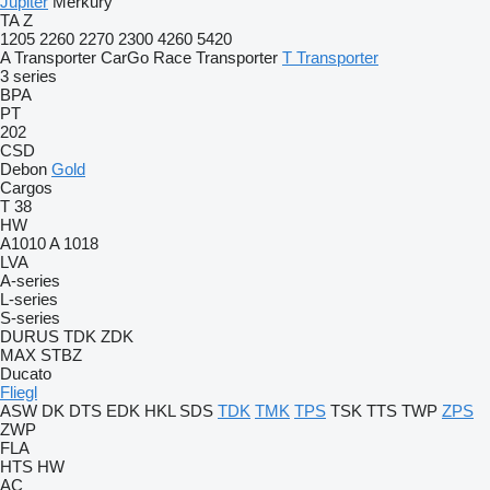
Jupiter
Merkury
TA
Z
1205
2260
2270
2300
4260
5420
A Transporter
CarGo
Race Transporter
T Transporter
3 series
BPA
PT
202
CSD
Debon
Gold
Cargos
T 38
HW
A1010
A 1018
LVA
A-series
L-series
S-series
DURUS
TDK
ZDK
MAX
STBZ
Ducato
Fliegl
ASW
DK
DTS
EDK
HKL
SDS
TDK
TMK
TPS
TSK
TTS
TWP
ZPS
ZWP
FLA
HTS
HW
AC