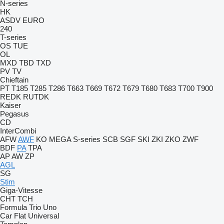
N-series
HK
ASDV
EURO
240
T-series
OS
TUE
OL
MXD
TBD
TXD
PV
TV
Chieftain
PT
T185
T285
T286
T663
T669
T672
T679
T680
T683
T700
T900
REDK
RUTDK
Kaiser
Pegasus
CD
InterCombi
AFW
AWF
KO
MEGA
S-series
SCB
SGF
SKI
ZKI
ZKO
ZWF
BDF
PA
TPA
AP
AW
ZP
AGL
SG
Stim
Giga-Vitesse
CHT
TCH
Formula
Trio
Uno
Car Flat
Universal