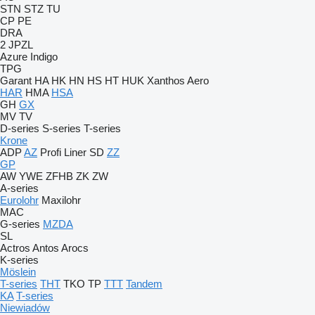
STN
STZ
TU
CP
PE
DRA
2 JPZL
Azure
Indigo
TPG
Garant
HA
HK
HN
HS
HT
HUK
Xanthos Aero
HAR
HMA
HSA
GH
GX
MV
TV
D-series
S-series
T-series
Krone
ADP
AZ
Profi Liner
SD
ZZ
GP
AW
YWE
ZFHB
ZK
ZW
A-series
Eurolohr
Maxilohr
MAC
G-series
MZDA
SL
Actros
Antos
Arocs
K-series
Möslein
T-series
THT
TKO
TP
TTT
Tandem
KA
T-series
Niewiadów