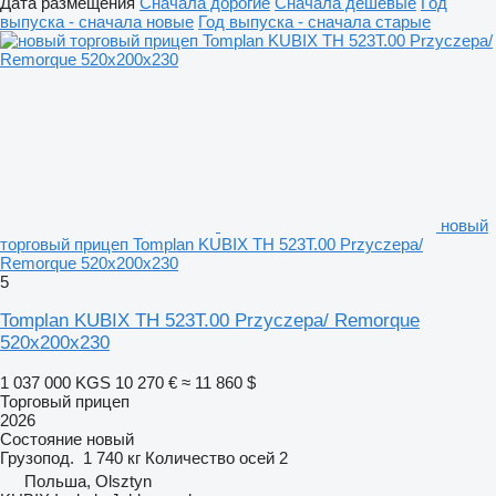
Дата размещения
Сначала дорогие
Сначала дешевые
Год
выпуска - сначала новые
Год выпуска - сначала старые
новый
торговый прицеп Tomplan KUBIX TH 523T.00 Przyczepa/
Remorque 520x200x230
5
Tomplan KUBIX TH 523T.00 Przyczepa/ Remorque
520x200x230
1 037 000 KGS
10 270 €
≈ 11 860 $
Торговый прицеп
2026
Состояние
новый
Грузопод.
1 740 кг
Количество осей
2
Польша, Olsztyn