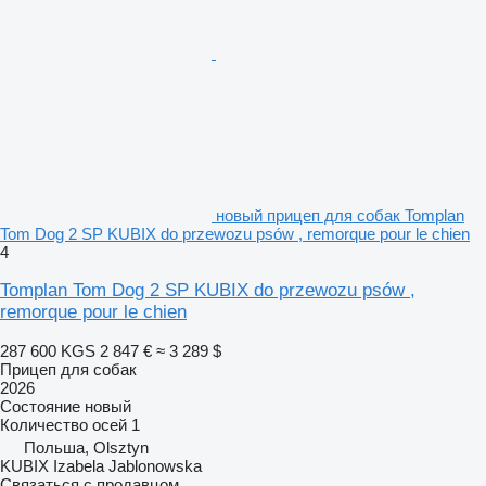
новый прицеп для собак Tomplan
Tom Dog 2 SP KUBIX do przewozu psów , remorque pour le chien
4
Tomplan Tom Dog 2 SP KUBIX do przewozu psów ,
remorque pour le chien
287 600 KGS
2 847 €
≈ 3 289 $
Прицеп для собак
2026
Состояние
новый
Количество осей
1
Польша, Olsztyn
KUBIX Izabela Jablonowska
Связаться с продавцом