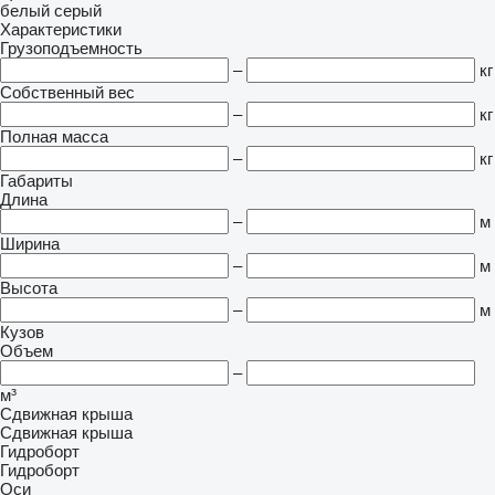
белый
серый
Характеристики
Грузоподъемность
–
кг
Собственный вес
–
кг
Полная масса
–
кг
Габариты
Длина
–
м
Ширина
–
м
Высота
–
м
Кузов
Объем
–
м³
Сдвижная крыша
Сдвижная крыша
Гидроборт
Гидроборт
Оси