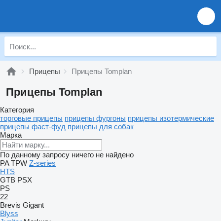
Прицепы
Прицепы Tomplan
Прицепы Tomplan
Категория
торговые прицепы
прицепы фургоны
прицепы изотермические
прицепы фаст-фуд
прицепы для собак
Марка
По данному запросу ничего не найдено
PA
TPW
Z-series
HTS
GTB
PSX
PS
22
Brevis
Gigant
Blyss