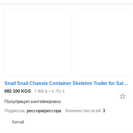
Snail Snail Chassis Container Skeleton Trailer for Sale in Jamaica
682 100 KGS
7 800 $
≈ 6 751 €
Полуприцеп контейнеровоз
Подвеска
рессора/рессора
Количество осей
3
Китай