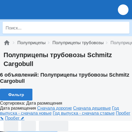
Полуприцепы
Полуприцепы трубовозы
Полуприце
Полуприцепы трубовозы Schmitz
Cargobull
6 объявлений:
Полуприцепы трубовозы Schmitz
Cargobull
Фильтр
Сортировка
:
Дата размещения
Дата размещения
Сначала дорогие
Сначала дешевые
Год
выпуска - сначала новые
Год выпуска - сначала старые
Пробег
⬊
Пробег ⬈