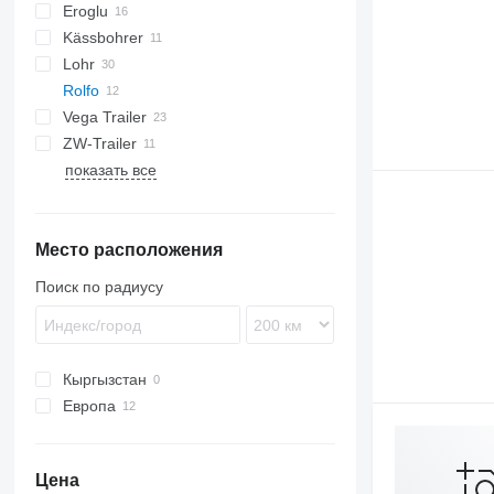
Eroglu
Kässbohrer
19
STZ
KLP
SD
Lohr
37
SN
O-3
Rolfo
Eurolohr
Vega Trailer
Auriga
S1
ZW-Trailer
Formula
показать все
Место расположения
Поиск по радиусу
Кыргызстан
Европа
Литва
Польша
Цена
Румыния