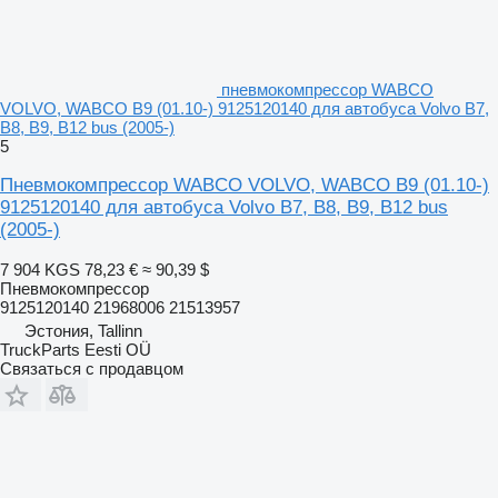
пневмокомпрессор WABCO
VOLVO, WABCO B9 (01.10-) 9125120140 для автобуса Volvo B7,
B8, B9, B12 bus (2005-)
5
Пневмокомпрессор WABCO VOLVO, WABCO B9 (01.10-)
9125120140 для автобуса Volvo B7, B8, B9, B12 bus
(2005-)
7 904 KGS
78,23 €
≈ 90,39 $
Пневмокомпрессор
9125120140 21968006 21513957
Эстония, Tallinn
TruckParts Eesti OÜ
Связаться с продавцом