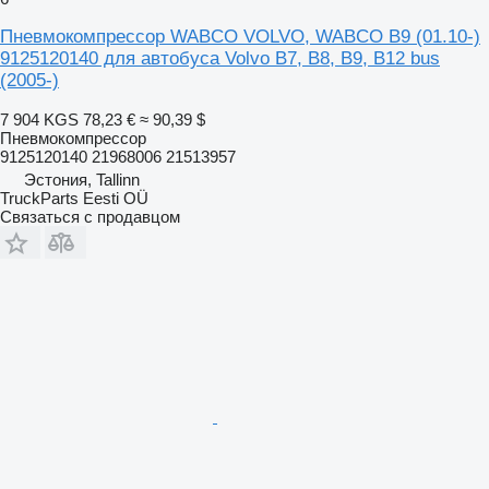
Пневмокомпрессор WABCO VOLVO, WABCO B9 (01.10-)
9125120140 для автобуса Volvo B7, B8, B9, B12 bus
(2005-)
7 904 KGS
78,23 €
≈ 90,39 $
Пневмокомпрессор
9125120140 21968006 21513957
Эстония, Tallinn
TruckParts Eesti OÜ
Связаться с продавцом