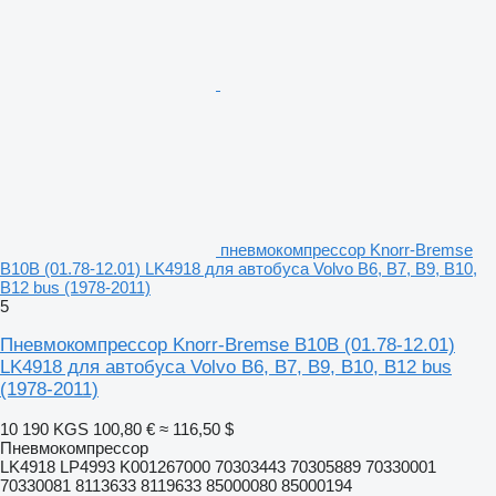
пневмокомпрессор Knorr-Bremse
B10B (01.78-12.01) LK4918 для автобуса Volvo B6, B7, B9, B10,
B12 bus (1978-2011)
5
Пневмокомпрессор Knorr-Bremse B10B (01.78-12.01)
LK4918 для автобуса Volvo B6, B7, B9, B10, B12 bus
(1978-2011)
10 190 KGS
100,80 €
≈ 116,50 $
Пневмокомпрессор
LK4918 LP4993 K001267000 70303443 70305889 70330001
70330081 8113633 8119633 85000080 85000194