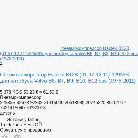
пневмокомпрессор Haldex B12B
(01.97-12.11) 92939S для автобуса Volvo B6, B7, B9, B10, B12 bus
(1978-2011)
4
Пневмокомпрессор Haldex B12B (01.97-12.11) 92939S
для автобуса Volvo B6, B7, B9, B10, B12 bus (1978-2011)
5 378 KGS
53,23 €
≈ 61,50 $
Пневмокомпрессор
92939S 92673 92939 21415040 20518595 20745320 85104717
7421415040 70330013
дизель
Эстония, Tallinn
TruckParts Eesti OÜ
Связаться с продавцом