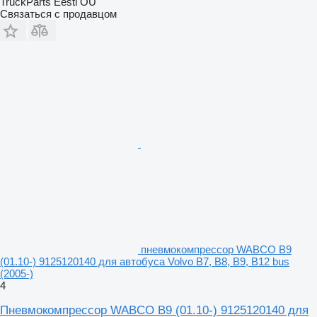
TruckParts Eesti OÜ
Связаться с продавцом
пневмокомпрессор WABCO B9
(01.10-) 9125120140 для автобуса Volvo B7, B8, B9, B12 bus
(2005-)
4
Пневмокомпрессор WABCO B9 (01.10-) 9125120140 для