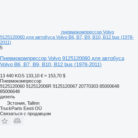
пневмокомпрессор Volvo
9125120060 для автобуса Volvo B6, B7, B9, B10, B12 bus (1978-
2011)
5
Пневмокомпрессор Volvo 9125120060 для автобуса
Volvo B6, B7, B9, B10, B12 bus (1978-2011)
13 440 KGS
133,10 €
≈ 153,70 $
Пневмокомпрессор
9125120060 912512006R 9125120067 20770303 85000648
85006648
дизель
Эстония, Tallinn
TruckParts Eesti OÜ
Связаться с продавцом