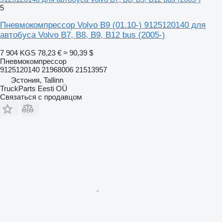
5
Пневмокомпрессор Volvo B9 (01.10-) 9125120140 для
автобуса Volvo B7, B8, B9, B12 bus (2005-)
7 904 KGS
78,23 €
≈ 90,39 $
Пневмокомпрессор
9125120140 21968006 21513957
Эстония, Tallinn
TruckParts Eesti OÜ
Связаться с продавцом