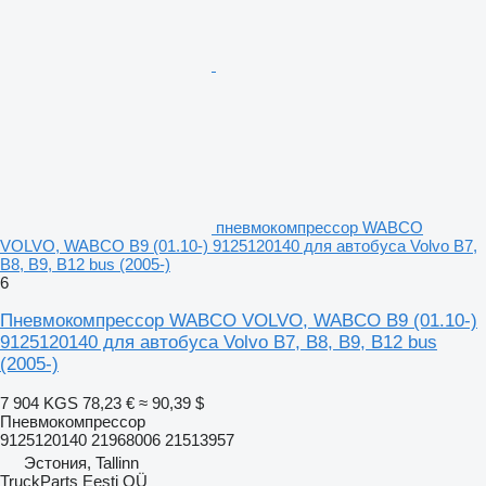
пневмокомпрессор WABCO
VOLVO, WABCO B9 (01.10-) 9125120140 для автобуса Volvo B7,
B8, B9, B12 bus (2005-)
6
Пневмокомпрессор WABCO VOLVO, WABCO B9 (01.10-)
9125120140 для автобуса Volvo B7, B8, B9, B12 bus
(2005-)
7 904 KGS
78,23 €
≈ 90,39 $
Пневмокомпрессор
9125120140 21968006 21513957
Эстония, Tallinn
TruckParts Eesti OÜ