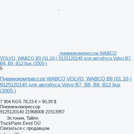
пневмокомпрессор WABCO
VOLVO, WABCO B9 (01.10-) 9125120140 для автобуса Volvo B7,
B8, B9, B12 bus (2005-)
5
Пневмокомпрессор WABCO VOLVO, WABCO B9 (01.10-)
9125120140 для автобуса Volvo B7, B8, B9, B12 bus
(2005-)
7 904 KGS
78,23 €
≈ 90,39 $
Пневмокомпрессор
9125120140 21968006 21513957
Эстония, Tallinn
TruckParts Eesti OÜ
Связаться с продавцом