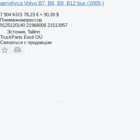
автобуса Volvo B7, B8, B9, B12 bus (2005-)
7 904 KGS
78,23 €
≈ 90,39 $
Пневмокомпрессор
9125120140 21968006 21513957
Эстония, Tallinn
TruckParts Eesti OÜ
Связаться с продавцом