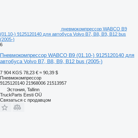
пневмокомпрессор WABCO B9
(01.10-) 9125120140 для автобуса Volvo B7, B8, B9, B12 bus
(2005-)
6
Пневмокомпрессор WABCO B9 (01.10-) 9125120140 для
автобуса Volvo B7, B8, B9, B12 bus (2005-)
7 904 KGS
78,23 €
≈ 90,39 $
Пневмокомпрессор
9125120140 21968006 21513957
Эстония, Tallinn
TruckParts Eesti OÜ
Связаться с продавцом