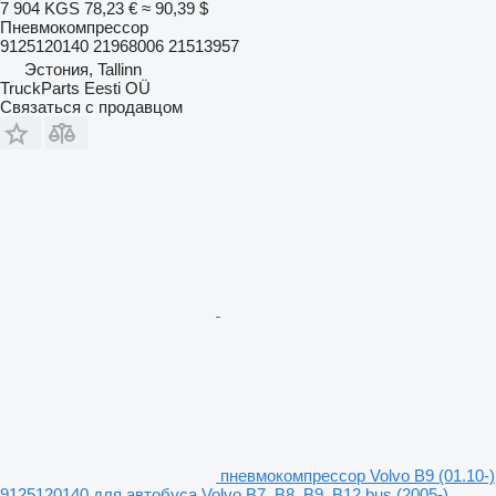
7 904 KGS
78,23 €
≈ 90,39 $
Пневмокомпрессор
9125120140 21968006 21513957
Эстония, Tallinn
TruckParts Eesti OÜ
Связаться с продавцом
пневмокомпрессор Volvo B9 (01.10-)
9125120140 для автобуса Volvo B7, B8, B9, B12 bus (2005-)