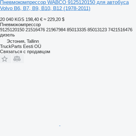
Пневмокомпрессор WABCO 9125120150 для автобуса
Volvo B6, B7, B9, B10, B12 (1978-2011)
20 040 KGS
198,40 €
≈ 229,20 $
Пневмокомпрессор
9125120150 21516476 21967984 85013335 85013123 7421516476
дизель
Эстония, Tallinn
TruckParts Eesti OÜ
Связаться с продавцом