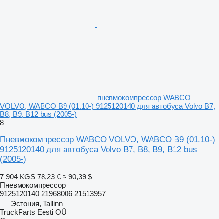
пневмокомпрессор WABCO
VOLVO, WABCO B9 (01.10-) 9125120140 для автобуса Volvo B7,
B8, B9, B12 bus (2005-)
8
Пневмокомпрессор WABCO VOLVO, WABCO B9 (01.10-)
9125120140 для автобуса Volvo B7, B8, B9, B12 bus
(2005-)
7 904 KGS
78,23 €
≈ 90,39 $
Пневмокомпрессор
9125120140 21968006 21513957
Эстония, Tallinn
TruckParts Eesti OÜ