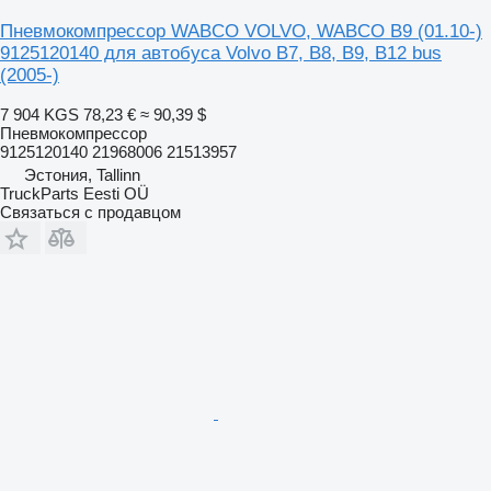
Пневмокомпрессор WABCO VOLVO, WABCO B9 (01.10-)
9125120140 для автобуса Volvo B7, B8, B9, B12 bus
(2005-)
7 904 KGS
78,23 €
≈ 90,39 $
Пневмокомпрессор
9125120140 21968006 21513957
Эстония, Tallinn
TruckParts Eesti OÜ
Связаться с продавцом