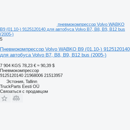
пневмокомпрессор Volvo WABKO
B9 (01.10-) 9125120140 для автобуса Volvo B7, B8, B9, B12 bus
(2005-)
5
Пневмокомпрессор Volvo WABKO B9 (01.10-) 9125120140
для автобуса Volvo B7, B8, B9, B12 bus (2005-)
7 904 KGS
78,23 €
≈ 90,39 $
Пневмокомпрессор
9125120140 21968006 21513957
Эстония, Tallinn
TruckParts Eesti OÜ
Связаться с продавцом