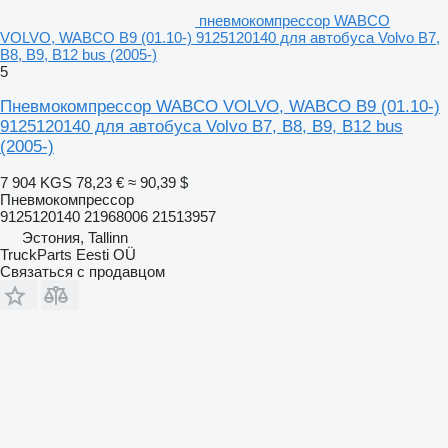
пневмокомпрессор WABCO
VOLVO, WABCO B9 (01.10-) 9125120140 для автобуса Volvo B7,
B8, B9, B12 bus (2005-)
5
Пневмокомпрессор WABCO VOLVO, WABCO B9 (01.10-)
9125120140 для автобуса Volvo B7, B8, B9, B12 bus
(2005-)
7 904 KGS
78,23 €
≈ 90,39 $
Пневмокомпрессор
9125120140 21968006 21513957
Эстония, Tallinn
TruckParts Eesti OÜ
Связаться с продавцом