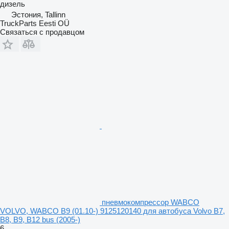
дизель
Эстония, Tallinn
TruckParts Eesti OÜ
Связаться с продавцом
пневмокомпрессор WABCO
VOLVO, WABCO B9 (01.10-) 9125120140 для автобуса Volvo B7,
B8, B9, B12 bus (2005-)
6