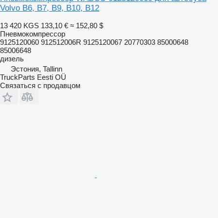
Volvo B6, B7, B9, B10, B12
13 420 KGS
133,10 €
≈ 152,80 $
Пневмокомпрессор
9125120060 912512006R 9125120067 20770303 85000648
85006648
дизель
Эстония, Tallinn
TruckParts Eesti OÜ
Связаться с продавцом