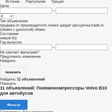
Эстония
Португалия
Греция
Цена
–
Тип объявления
продажа
от производителя
лизинг
кредит
рассрочка
trade-in
(обмен с доплатой)
обмен
Состояние
новый
б/у
Год выпуска
–
Не хватает фильтров?
Предложить изменение
Найдено:
-
показать
Найдено:
11 объявлений
Показать
11 объявлений:
Пневмокомпрессоры Volvo B10
для автобусов
Фильтр
Сортировка
:
Дата размещения