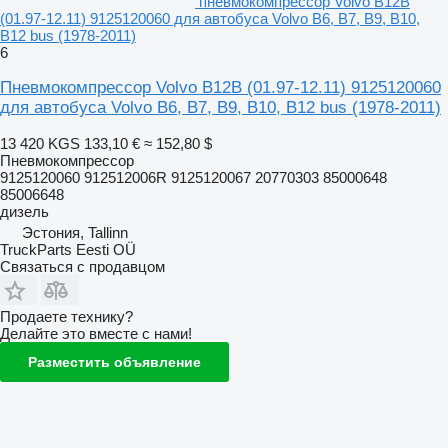
пневмокомпрессор Volvo B12B
(01.97-12.11) 9125120060 для автобуса Volvo B6, B7, B9, B10,
B12 bus (1978-2011)
6
Пневмокомпрессор Volvo B12B (01.97-12.11) 9125120060
для автобуса Volvo B6, B7, B9, B10, B12 bus (1978-2011)
13 420 KGS
133,10 €
≈ 152,80 $
Пневмокомпрессор
9125120060 912512006R 9125120067 20770303 85000648
85006648
дизель
Эстония, Tallinn
TruckParts Eesti OÜ
Связаться с продавцом
Продаете технику?
Делайте это вместе с нами!
Разместить объявление