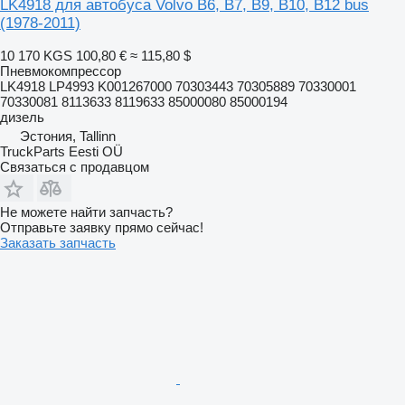
LK4918 для автобуса Volvo B6, B7, B9, B10, B12 bus
(1978-2011)
10 170 KGS
100,80 €
≈ 115,80 $
Пневмокомпрессор
LK4918 LP4993 K001267000 70303443 70305889 70330001
70330081 8113633 8119633 85000080 85000194
дизель
Эстония, Tallinn
TruckParts Eesti OÜ
Связаться с продавцом
Не можете найти запчасть?
Отправьте заявку прямо сейчас!
Заказать запчасть