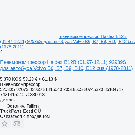
пневмокомпрессор Haldex B12B
(01.97-12.11) 92939S для автобуса Volvo B6, B7, B9, B10, B12 bus
(1978-2011)
4
Пневмокомпрессор Haldex B12B (01.97-12.11) 92939S
для автобуса Volvo B6, B7, B9, B10, B12 bus (1978-2011)
5 370 KGS
53,23 €
≈ 61,13 $
Пневмокомпрессор
92939S 92673 92939 21415040 20518595 20745320 85104717
7421415040 70330013
дизель
Эстония, Tallinn
TruckParts Eesti OÜ
Связаться с продавцом