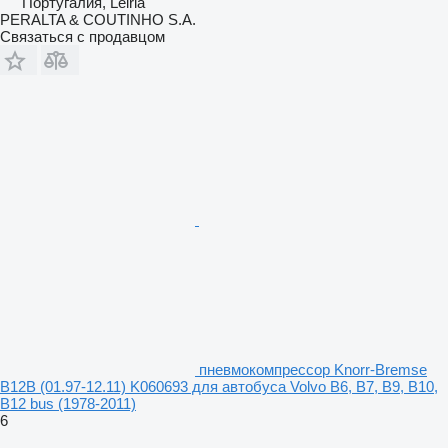
Португалия, Leiria
PERALTA & COUTINHO S.A.
Связаться с продавцом
пневмокомпрессор Knorr-Bremse
B12B (01.97-12.11) K060693 для автобуса Volvo B6, B7, B9, B10,
B12 bus (1978-2011)
6