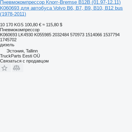
Пневмокомпрессор Knorr-Bremse B12B (01.97-12.11)
K060693 для автобуса Volvo B6, B7, B9, B10, B12 bus
(1978-2011)
10 170 KGS
100,80 €
≈ 115,80 $
Пневмокомпрессор
K060693 LK4930 K055985 2032484 570973 1514066 1537794
1745702
дизель
Эстония, Tallinn
TruckParts Eesti OÜ
Связаться с продавцом