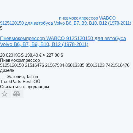
пневмокомпрессор WABCO
9125120150 для автобуса Volvo B6, B7, B9, B10, B12 (1978-2011)
5
Пневмокомпрессор WABCO 9125120150 для автобуса
Volvo B6, B7, B9, B10, B12 (1978-2011)
20 020 KGS
198,40 €
≈ 227,90 $
Пневмокомпрессор
9125120150 21516476 21967984 85013335 85013123 7421516476
дизель
Эстония, Tallinn
TruckParts Eesti OÜ
Связаться с продавцом