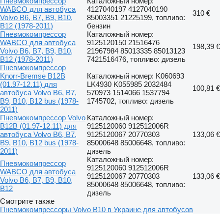
Пневмокомпрессор
Каталожный номер:
WABCO для автобуса
4127040197 4127040190
310 €
Volvo B6, B7, B9, B10,
85003351 21225199, топливо:
B12 (1978-2011)
бензин
Пневмокомпрессор
Каталожный номер:
WABCO для автобуса
9125120150 21516476
198,39 €
Volvo B6, B7, B9, B10,
21967984 85013335 85013123
B12 (1978-2011)
7421516476, топливо: дизель
Пневмокомпрессор
Knorr-Bremse B12B
Каталожный номер: K060693
(01.97-12.11) для
LK4930 K055985 2032484
100,81 €
автобуса Volvo B6, B7,
570973 1514066 1537794
B9, B10, B12 bus (1978-
1745702, топливо: дизель
2011)
Пневмокомпрессор Volvo
Каталожный номер:
B12B (01.97-12.11) для
9125120060 912512006R
автобуса Volvo B6, B7,
9125120067 20770303
133,06 €
B9, B10, B12 bus (1978-
85000648 85006648, топливо:
2011)
дизель
Каталожный номер:
Пневмокомпрессор
9125120060 912512006R
WABCO для автобуса
9125120067 20770303
133,06 €
Volvo B6, B7, B9, B10,
85000648 85006648, топливо:
B12
дизель
Смотрите также
Пневмокомпрессоры Volvo B10 в Украине для автобусов