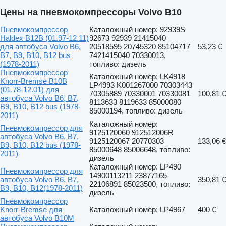
Цены на пневмокомпрессоры Volvo B10
Пневмокомпрессор
Каталожный номер: 92939S
Haldex B12B (01.97-12.11)
92673 92939 21415040
для автобуса Volvo B6,
20518595 20745320 85104717
53,23 €
B7, B9, B10, B12 bus
7421415040 70330013,
(1978-2011)
топливо: дизель
Пневмокомпрессор
Каталожный номер: LK4918
Knorr-Bremse B10B
LP4993 K001267000 70303443
(01.78-12.01) для
70305889 70330001 70330081
100,81 €
автобуса Volvo B6, B7,
8113633 8119633 85000080
B9, B10, B12 bus (1978-
85000194, топливо: дизель
2011)
Каталожный номер:
Пневмокомпрессор для
9125120060 912512006R
автобуса Volvo B6, B7,
9125120067 20770303
133,06 €
B9, B10, B12 bus (1978-
85000648 85006648, топливо:
2011)
дизель
Каталожный номер: LP490
Пневмокомпрессор для
14900113211 23877165
автобуса Volvo B6, B7,
350,81 €
22106891 85023500, топливо:
B9, B10, B12(1978-2011)
дизель
Пневмокомпрессор
Knorr-Bremse для
Каталожный номер: LP4967
400 €
автобуса Volvo B10M