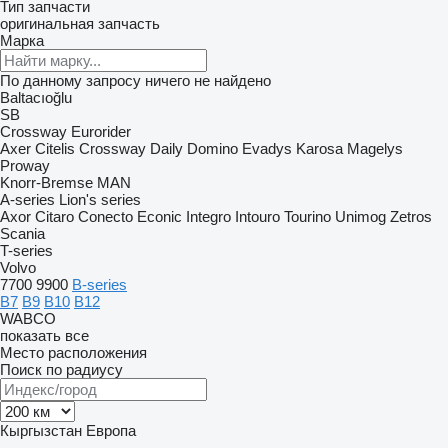
Тип запчасти
оригинальная запчасть
Марка
По данному запросу ничего не найдено
Baltacıoğlu
SB
Crossway
Eurorider
Axer
Citelis
Crossway
Daily
Domino
Evadys
Karosa
Magelys
Proway
Knorr-Bremse
MAN
A-series
Lion's series
Axor
Citaro
Conecto
Econic
Integro
Intouro
Tourino
Unimog
Zetros
Scania
T-series
Volvo
7700
9900
B-series
B7
B9
B10
B12
WABCO
показать все
Место расположения
Поиск по радиусу
Кыргызстан
Европа