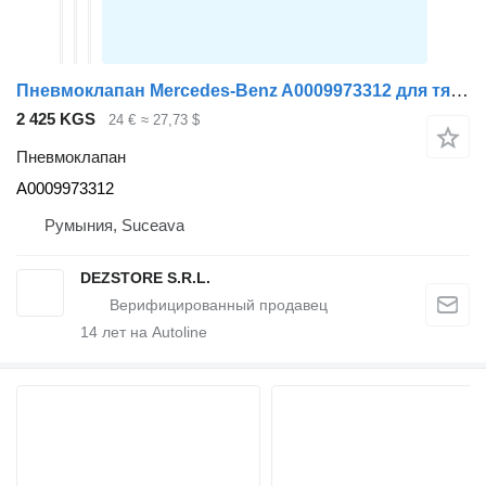
Пневмоклапан Mercedes-Benz A0009973312 для тягача Mercedes-Benz ACTROS MP4
2 425 KGS
24 €
≈ 27,73 $
Пневмоклапан
A0009973312
Румыния, Suceava
DEZSTORE S.R.L.
14
лет на Autoline