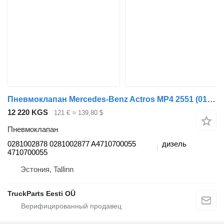
Пневмоклапан Mercedes-Benz Actros MP4 2551 (01.12-) 0281002878 для тягача Mercedes-Benz Actros MP4 Antos Arocs (2012-)
12 220 KGS
121 €
≈ 139,80 $
Пневмоклапан
0281002878 0281002877 A4710700055
дизель
4710700055
Эстония, Tallinn
TruckParts Eesti OÜ