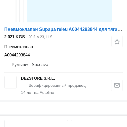
Пневмоклапан Supapa releu A0044293844 для тягача Mercedes-Benz ACTROS MP4
2 021 KGS
20 €
≈ 23,11 $
Пневмоклапан
A0044293844
Румыния, Suceava
DEZSTORE S.R.L.
14
лет на Autoline