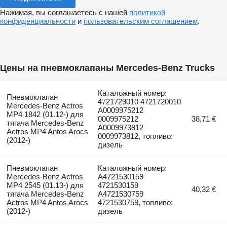
Нажимая, вы соглашаетесь с нашей
политикой
конфиденциальности
и
пользовательским соглашением
.
Цены на пневмоклапаны Mercedes-Benz Trucks
Каталожный номер:
Пневмоклапан
4721729010 4721720010
Mercedes-Benz Actros
A0009975212
MP4 1842 (01.12-) для
0009975212
38,71 €
тягача Mercedes-Benz
A0009973812
Actros MP4 Antos Arocs
0009973812, топливо:
(2012-)
дизель
Пневмоклапан
Каталожный номер:
Mercedes-Benz Actros
A4721530159
MP4 2545 (01.13-) для
4721530159
40,32 €
тягача Mercedes-Benz
A4721530759
Actros MP4 Antos Arocs
4721530759, топливо:
(2012-)
дизель