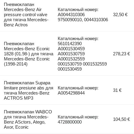
Пневмоклапан
Mercedes-Benz Air
Каталожный номер:
pressure control valve
A0044310306
32,50 €
для тягача Mercedes-
9750090010, 0044310306
Benz Actros
Каталожный номер:
Пневмоклапан
5610142390
Mercedes-Benz Econic
A0001530459
1828 (01.98-) для тягача
A0001530759
278,23 €
Mercedes-Benz Econic
A0001532559
(1998-2014)
0001530759 0001532559
0001530459
Пневмоклапан Supapa
limitare presiune abs для
Каталожный номер:
31 €
тягача Mercedes-Benz
A0054298844
ACTROS MP3
Пневмоклапан WABCO
для тягача Mercedes-
Каталожный номер:
104,50 €
Benz ASctors, Atego,
4728800000
Axor, Econic