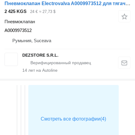
Пневмоклапан Electrovalva A0009973512 для тягача Mercedes-Benz AXOR
2 425 KGS
24 €
≈ 27,73 $
Пневмоклапан
A0009973512
Румыния, Suceava
DEZSTORE S.R.L.
14
лет на Autoline