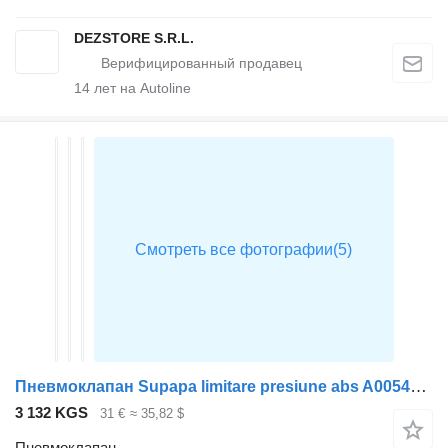
DEZSTORE S.R.L.
14
лет на Autoline
Пневмоклапан Supapa limitare presiune abs A0054298844 для тягача Mercedes-Benz ACTROS MP3
3 132 KGS
31 €
≈ 35,82 $
Пневмоклапан