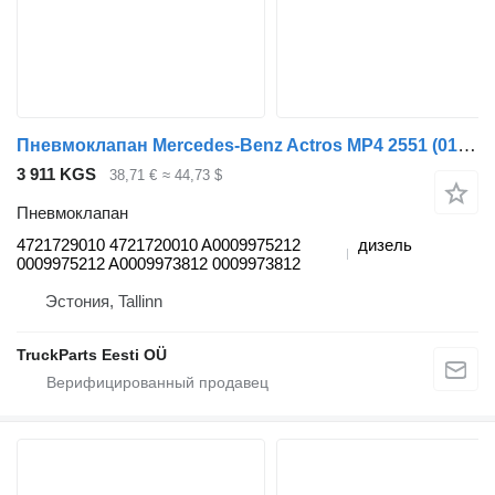
Пневмоклапан Mercedes-Benz Actros MP4 2551 (01.12-) 4721729010 для тягача Mercedes-Benz Actros MP4 Antos Arocs (2012-)
3 911 KGS
38,71 €
≈ 44,73 $
Пневмоклапан
4721729010 4721720010 A0009975212
дизель
0009975212 A0009973812 0009973812
Эстония, Tallinn
TruckParts Eesti OÜ