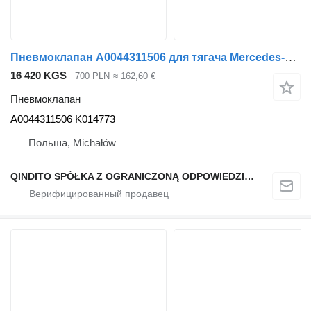
Пневмоклапан A0044311506 для тягача Mercedes-Benz ACTROS MP4
16 420 KGS
700 PLN
≈ 162,60 €
Пневмоклапан
A0044311506 K014773
Польша, Michałów
QINDITO SPÓŁKA Z OGRANICZONĄ ODPOWIEDZIALNOŚCIĄ