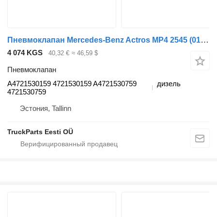
Пневмоклапан Mercedes-Benz Actros MP4 2545 (01.13-) A4721530159 для тягача Mercedes-Benz Actros MP4 Antos Arocs (2012-)
4 074 KGS
40,32 €
≈ 46,59 $
Пневмоклапан
A4721530159 4721530159 A4721530759
дизель
4721530759
Эстония, Tallinn
TruckParts Eesti OÜ