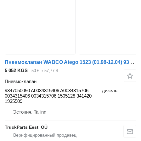
Пневмоклапан WABCO Atego 1523 (01.98-12.04) 9347050050 для тягача Mercedes-Benz Atego, Atego 2, Atego 3 (1996-)
5 052 KGS
50 €
≈ 57,77 $
Пневмоклапан
9347050050 A0034315406 A0034315706
дизель
0034315406 0034315706 1505128 341420
1935509
Эстония, Tallinn
TruckParts Eesti OÜ