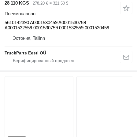
28 110 KGS
278,20 €
≈ 321,50 $
Пневмоклапан
5610142390 A0001530459 A0001530759
A0001532559 0001530759 0001532559 0001530459
Эстония, Tallinn
TruckParts Eesti OÜ