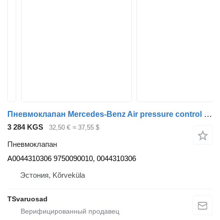
Пневмоклапан Mercedes-Benz Air pressure control valve A0044310306 для тягача Mercedes-Benz Actros
3 284 KGS
32,50 €
≈ 37,55 $
Пневмоклапан
A0044310306 9750090010, 0044310306
Эстония, Kõrveküla
TSvaruosad