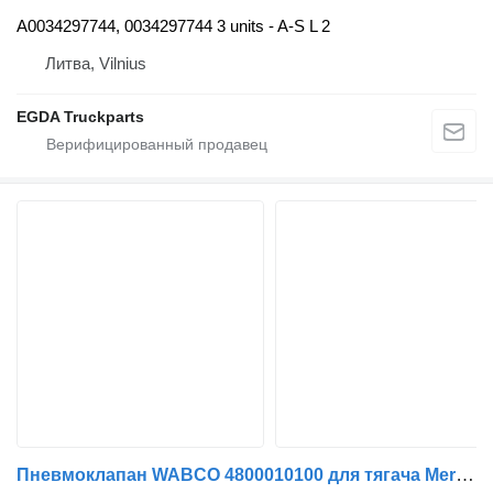
A0034297744, 0034297744 3 units - A-S L 2
Литва, Vilnius
EGDA Truckparts
Пневмоклапан WABCO 4800010100 для тягача Mercedes-Benz ATEGO AXOR AXOR 2 ECONIC