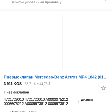
Пневмоклапан Mercedes-Benz Actros MP4 1842 (01.12-) 4721729010 для тягача Mercedes-Benz Actros MP4 Antos Arocs (2012-)
3 911 KGS
38,71 €
≈ 44,73 $
Пневмоклапан
4721729010 4721720010 A0009975212
дизель
0009975212 A0009973812 0009973812