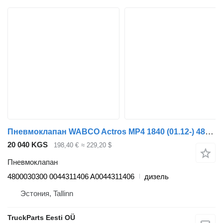
Пневмоклапан WABCO Actros MP4 1840 (01.12-) 4800030300 для тягача Mercedes-Benz Actros MP4 Antos Arocs (2012-)
20 040 KGS
198,40 €
≈ 229,20 $
Пневмоклапан
4800030300 0044311406 A0044311406
дизель
Эстония, Tallinn
TruckParts Eesti OÜ