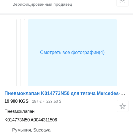
Пневмоклапан K014773N50 для тягача Mercedes-Benz ACTROS MP4
19 900 KGS
197 €
≈ 227,60 $
Пневмоклапан
K014773N50 A0044311506
Румыния, Suceava