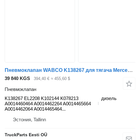
Пневмоклапан WABCO K138267 для тягача Mercedes-Benz Actros MP4 Antos Arocs (2012-)
39 840 KGS
394,40 €
≈ 455,60 $
Пневмоклапан
K138267 EL2208 K102144 K078213
дизель
A0014460464 A0014462264 A0014465664
A0014462064 A0014465464...
Эстония, Tallinn
TruckParts Eesti OÜ