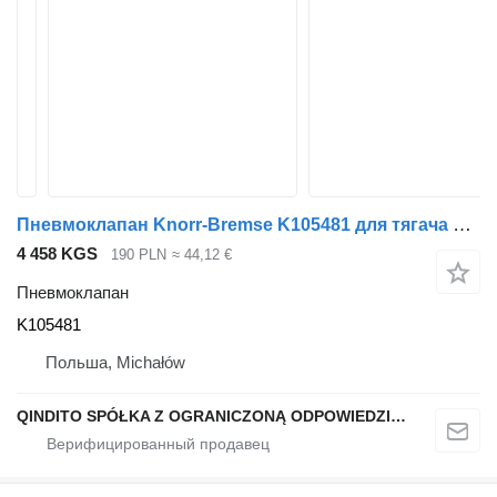
Пневмоклапан Knorr-Bremse K105481 для тягача DAF XF
4 458 KGS
190 PLN
≈ 44,12 €
Пневмоклапан
K105481
Польша, Michałów
QINDITO SPÓŁKA Z OGRANICZONĄ ODPOWIEDZIALNOŚCIĄ