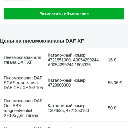
Разместить объявление
Цены на пневмоклапаны DAF XF
Каталожный номер:
Пневмоклапан для
4721951080, A0054299244,
16 €
тягача DAF XF
A0054299244 1808335
Пневмоклапан DAF
Каталожный номер:
ECAS для тягача
58,06 €
4728800300
DAF CF / XF 95/ 105
Пневмоклапан DAF
Occ ABS
Каталожный номер:
50 €
magneetventiel
1304635, 4721950160
XF105 для тягача