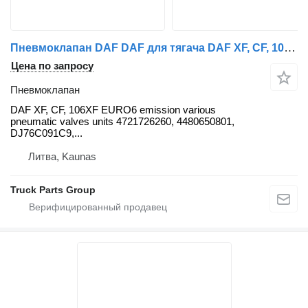
Пневмоклапан DAF DAF для тягача DAF XF, CF, 106XF EURO6
Цена по запросу
Пневмоклапан
DAF XF, CF, 106XF EURO6 emission various
pneumatic valves units 4721726260, 4480650801,
DJ76C091C9,...
Литва, Kaunas
Truck Parts Group