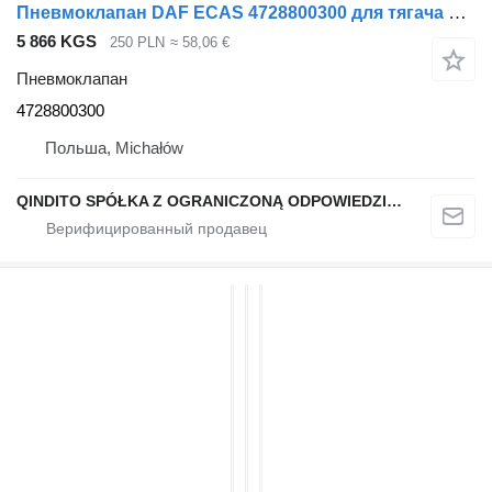
Пневмоклапан DAF ECAS 4728800300 для тягача DAF CF / XF 95/ 105
5 866 KGS
250 PLN
≈ 58,06 €
Пневмоклапан
4728800300
Польша, Michałów
QINDITO SPÓŁKA Z OGRANICZONĄ ODPOWIEDZIALNOŚCIĄ