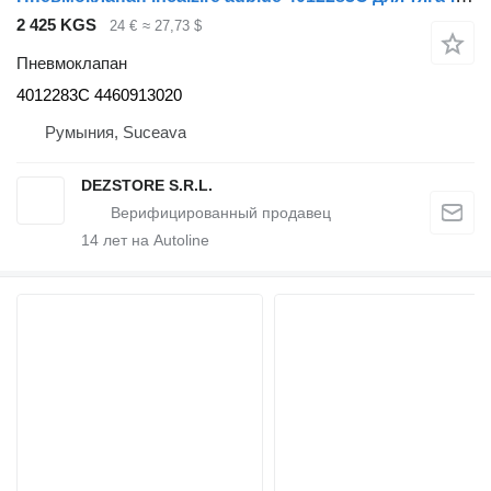
2 425 KGS
24 €
≈ 27,73 $
Пневмоклапан
4012283C 4460913020
Румыния, Suceava
DEZSTORE S.R.L.
14
лет на Autoline