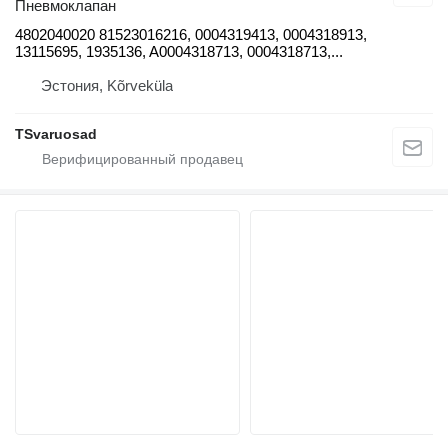
Пневмоклапан
4802040020 81523016216, 0004319413, 0004318913,
13115695, 1935136, A0004318713, 0004318713,...
Эстония, Kõrveküla
TSvaruosad