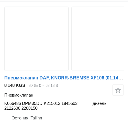
Пневмоклапан DAF, KNORR-BREMSE XF106 (01.14-) K056486 для тягача DAF XF106 (2014-)
8 148 KGS
80,65 €
≈ 93,18 $
Пневмоклапан
K056486 DPM95DD K215012 1845503
дизель
2122600 2208150
Эстония, Tallinn