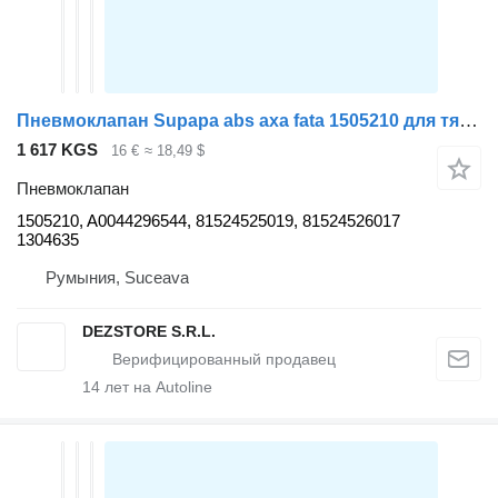
Пневмоклапан Supapa abs axa fata 1505210 для тягача DAF XF105
1 617 KGS
16 €
≈ 18,49 $
Пневмоклапан
1505210, A0044296544, 81524525019, 81524526017
1304635
Румыния, Suceava
DEZSTORE S.R.L.
14
лет на Autoline