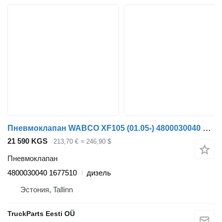
Пневмоклапан WABCO XF105 (01.05-) 4800030040 для тягача DAF XF95, XF105 (2001-2014)
21 590 KGS
213,70 €
≈ 246,90 $
Пневмоклапан
4800030040 1677510
дизель
Эстония, Tallinn
TruckParts Eesti OÜ