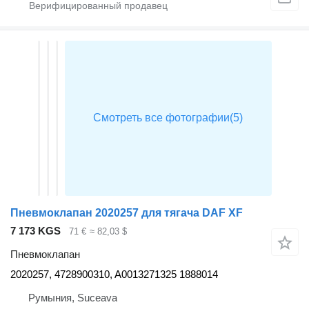
Пневмоклапан 2020257 для тягача DAF XF
7 173 KGS
71 €
≈ 82,03 $
Пневмоклапан
2020257, 4728900310, A0013271325 1888014
Румыния, Suceava