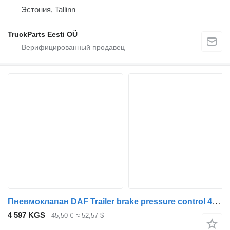
Эстония, Tallinn
TruckParts Eesti OÜ
Пневмоклапан DAF Trailer brake pressure control 4802040020 для тягача DAF XF105-460
4 597 KGS
45,50 €
≈ 52,57 $