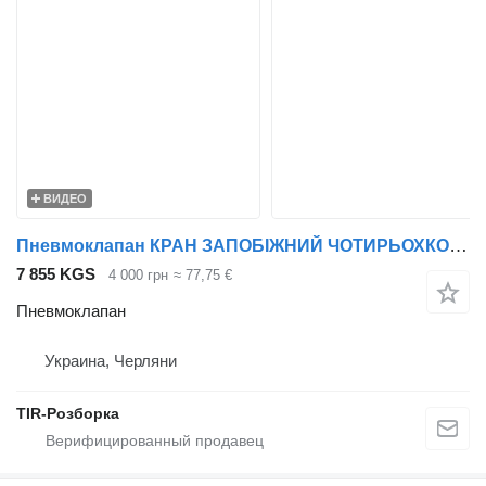
ВИДЕО
Пневмоклапан КРАН ЗАПОБІЖНИЙ ЧОТИРЬОХКОНТУРНИЙ DAF CF85/CF75/CF65/XF95/XF105/ для тягача DAF CF85/CF75/CF65/XF95/XF105
7 855 KGS
4 000 грн
≈ 77,75 €
Пневмоклапан
Украина, Черляни
TIR-Розборка