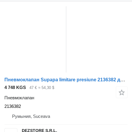
Пневмоклапан Supapa limitare presiune 2136382 для тягача DAF XF
4 748 KGS
47 €
≈ 54,30 $
Пневмоклапан
2136382
Румыния, Suceava
DEZSTORE S.R.L.