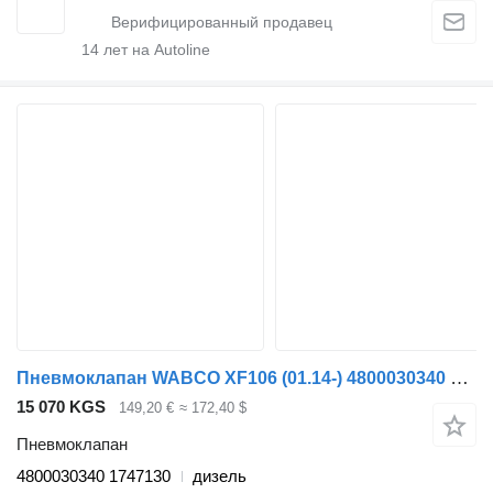
14
лет на Autoline
Пневмоклапан WABCO XF106 (01.14-) 4800030340 для тягача DAF XF106 (2014-)
15 070 KGS
149,20 €
≈ 172,40 $
Пневмоклапан
4800030340 1747130
дизель