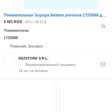
Пневмоклапан Supapa limitare presiune 1725688 для тягача DAF XF105
2 021 KGS
20 €
≈ 23,11 $
Пневмоклапан
1725688
Румыния, Suceava
DEZSTORE S.R.L.
14
лет на Autoline