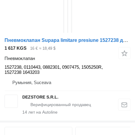
Пневмоклапан Supapa limitare presiune 1527238 для тягача DAF XF105
1 617 KGS
16 €
≈ 18,49 $
Пневмоклапан
1527238, 0110443, 0882301, 0907475, 1505250R,
1527238 1643203
Румыния, Suceava
DEZSTORE S.R.L.
14
лет на Autoline