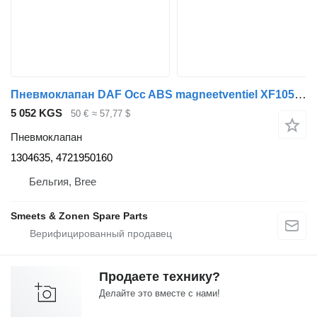
Пневмоклапан DAF Occ ABS magneetventiel XF105 1304635 для тягача
5 052 KGS
50 €
≈ 57,77 $
Пневмоклапан
1304635, 4721950160
Бельгия, Bree
Smeets & Zonen Spare Parts
Продаете технику?
Делайте это вместе с нами!