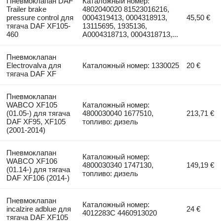
Пневмоклапан DAF
Каталожный номер:
Trailer brake
4802040020 81523016216,
pressure control для
0004319413, 0004318913,
45,50 €
тягача DAF XF105-
13115695, 1935136,
460
A0004318713, 0004318713,...
Пневмоклапан
Electrovalva для
Каталожный номер: 1330025
20 €
тягача DAF XF
Пневмоклапан
WABCO XF105
Каталожный номер:
(01.05-) для тягача
4800030040 1677510,
213,71 €
DAF XF95, XF105
топливо: дизель
(2001-2014)
Пневмоклапан
Каталожный номер:
WABCO XF106
4800030340 1747130,
149,19 €
(01.14-) для тягача
топливо: дизель
DAF XF106 (2014-)
Пневмоклапан
Каталожный номер:
incalzire adblue для
24 €
4012283C 4460913020
тягача DAF XF105