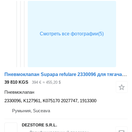
Пневмоклапан Supapa refulare 2330096 для тягача DAF XF
39 810 KGS
394 €
≈ 455,20 $
Пневмоклапан
2330096, K127961, K075170 2027747, 1913300
Румыния, Suceava
DEZSTORE S.R.L.