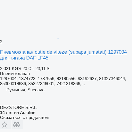
2
Пневмоклапан cutie de viteze (supapa jumatati) 1297004
для тягача DAF LF45
2 021 KGS
20 €
≈ 23,11 $
Пневмоклапан
1297004, 1374723, 1787556, 93190556, 93192627, 81327346044,
85300019636, 85327346001, 7421318366,...
Румыния, Suceava
DEZSTORE S.R.L.
14
лет на Autoline
Связаться с продавцом