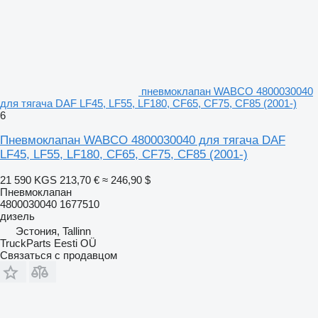
пневмоклапан WABCO 4800030040
для тягача DAF LF45, LF55, LF180, CF65, CF75, CF85 (2001-)
6
Пневмоклапан WABCO 4800030040 для тягача DAF
LF45, LF55, LF180, CF65, CF75, CF85 (2001-)
21 590 KGS
213,70 €
≈ 246,90 $
Пневмоклапан
4800030040 1677510
дизель
Эстония, Tallinn
TruckParts Eesti OÜ
Связаться с продавцом