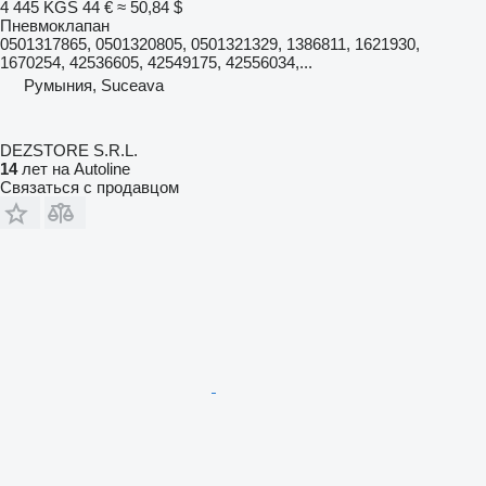
4 445 KGS
44 €
≈ 50,84 $
Пневмоклапан
0501317865, 0501320805, 0501321329, 1386811, 1621930,
1670254, 42536605, 42549175, 42556034,...
Румыния, Suceava
DEZSTORE S.R.L.
14
лет на Autoline
Связаться с продавцом