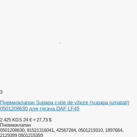
3
Пневмоклапан Supapa cutie de viteze (supapa jumatati)
0501208630 для тягача DAF LF45
2 425 KGS
24 €
≈ 27,73 $
Пневмоклапан
0501208630, 81521316041, 42567284, 0501219310, 1897664,
2129399 0501215359