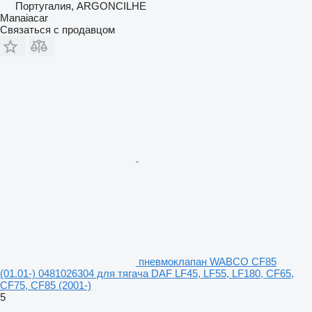
Португалия, ARGONCILHE
Manaiacar
Связаться с продавцом
пневмоклапан WABCO CF85
(01.01-) 0481026304 для тягача DAF LF45, LF55, LF180, CF65,
CF75, CF85 (2001-)
5