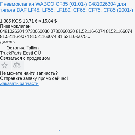
Пневмоклапан WABCO CF85 (01.01-) 0481026304 для
тягача DAF LF45, LF55, LF180, CF65, CF75, CF85 (2001-)
1 385 KGS
13,71 €
≈ 15,84 $
Пневмоклапан
0481026304 9730060030 9730060020 81.52116-6074 81521166074
81.52116-9074 81521169074 81.52116-9075...
дизель
Эстония, Tallinn
TruckParts Eesti OÜ
Связаться с продавцом
Не можете найти запчасть?
Отправьте заявку прямо сейчас!
Заказать запчасть