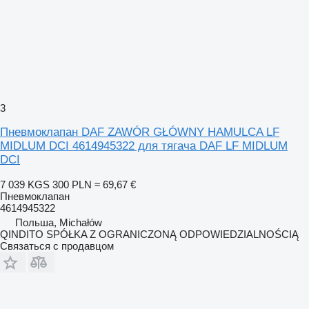
3
Пневмоклапан DAF ZAWÓR GŁÓWNY HAMULCA LF
MIDLUM DCI 4614945322 для тягача DAF LF MIDLUM
DCI
7 039 KGS
300 PLN
≈ 69,67 €
Пневмоклапан
4614945322
Польша, Michałów
QINDITO SPÓŁKA Z OGRANICZONĄ ODPOWIEDZIALNOŚCIĄ
Связаться с продавцом