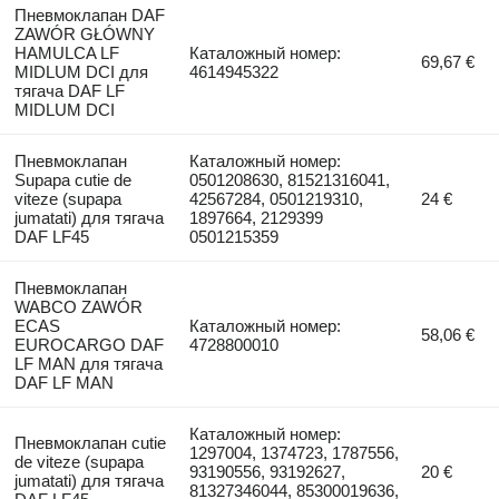
Пневмоклапан DAF
ZAWÓR GŁÓWNY
HAMULCA LF
Каталожный номер:
69,67 €
MIDLUM DCI для
4614945322
тягача DAF LF
MIDLUM DCI
Пневмоклапан
Каталожный номер:
Supapa cutie de
0501208630, 81521316041,
viteze (supapa
42567284, 0501219310,
24 €
jumatati) для тягача
1897664, 2129399
DAF LF45
0501215359
Пневмоклапан
WABCO ZAWÓR
ECAS
Каталожный номер:
58,06 €
EUROCARGO DAF
4728800010
LF MAN для тягача
DAF LF MAN
Каталожный номер:
Пневмоклапан cutie
1297004, 1374723, 1787556,
de viteze (supapa
93190556, 93192627,
20 €
jumatati) для тягача
81327346044, 85300019636,