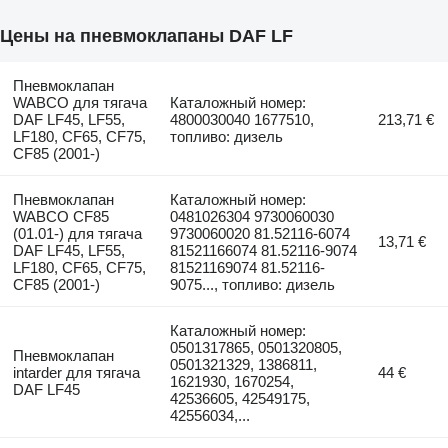
Цены на пневмоклапаны DAF LF
Пневмоклапан
WABCO для тягача
Каталожный номер:
DAF LF45, LF55,
4800030040 1677510,
213,71 €
LF180, CF65, CF75,
топливо: дизель
CF85 (2001-)
Пневмоклапан
Каталожный номер:
WABCO CF85
0481026304 9730060030
(01.01-) для тягача
9730060020 81.52116-6074
13,71 €
DAF LF45, LF55,
81521166074 81.52116-9074
LF180, CF65, CF75,
81521169074 81.52116-
CF85 (2001-)
9075..., топливо: дизель
Каталожный номер:
0501317865, 0501320805,
Пневмоклапан
0501321329, 1386811,
intarder для тягача
44 €
1621930, 1670254,
DAF LF45
42536605, 42549175,
42556034,...