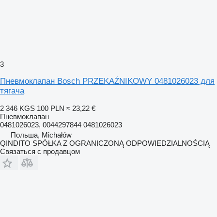
3
Пневмоклапан Bosch PRZEKAŹNIKOWY 0481026023 для
тягача
2 346 KGS
100 PLN
≈ 23,22 €
Пневмоклапан
0481026023, 0044297844 0481026023
Польша, Michałów
QINDITO SPÓŁKA Z OGRANICZONĄ ODPOWIEDZIALNOŚCIĄ
Связаться с продавцом