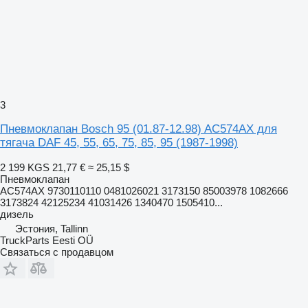
3
Пневмоклапан Bosch 95 (01.87-12.98) AC574AX для
тягача DAF 45, 55, 65, 75, 85, 95 (1987-1998)
2 199 KGS
21,77 €
≈ 25,15 $
Пневмоклапан
AC574AX 9730110110 0481026021 3173150 85003978 1082666
3173824 42125234 41031426 1340470 1505410...
дизель
Эстония, Tallinn
TruckParts Eesti OÜ
Связаться с продавцом