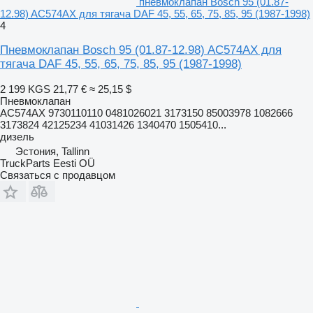
пневмоклапан Bosch 95 (01.87-
12.98) AC574AX для тягача DAF 45, 55, 65, 75, 85, 95 (1987-1998)
4
Пневмоклапан Bosch 95 (01.87-12.98) AC574AX для
тягача DAF 45, 55, 65, 75, 85, 95 (1987-1998)
2 199 KGS
21,77 €
≈ 25,15 $
Пневмоклапан
AC574AX 9730110110 0481026021 3173150 85003978 1082666
3173824 42125234 41031426 1340470 1505410...
дизель
Эстония, Tallinn
TruckParts Eesti OÜ
Связаться с продавцом