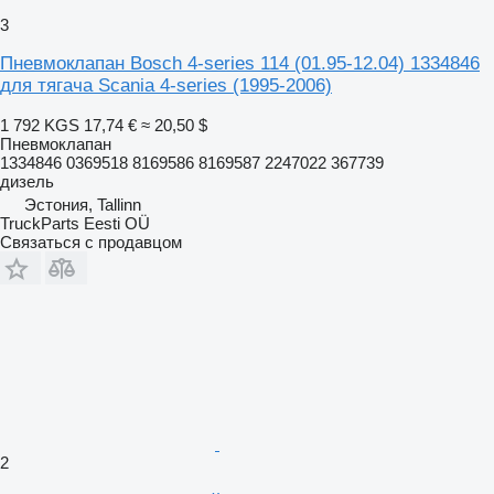
3
Пневмоклапан Bosch 4-series 114 (01.95-12.04) 1334846
для тягача Scania 4-series (1995-2006)
1 792 KGS
17,74 €
≈ 20,50 $
Пневмоклапан
1334846 0369518 8169586 8169587 2247022 367739
дизель
Эстония, Tallinn
TruckParts Eesti OÜ
Связаться с продавцом
2