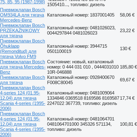
75, 85, 95 (1987-1998)
1505410..., топливо: дизель
Пневмоклапан Bosch
OM934LA для тягача
Каталожный номер: 1837001405
58,06 €
Mercedes-Benz
Пневмоклапан Bosch
Каталожный номер: 0481026023,
PRZEKAŹNIKOWY
23,22 €
0044297844 0481026023
для тягача
Пневмоклапан Bosch
Õhuklapp
Каталожный номер: 3944715
130 €
(Remonditud) для
0501100019
тягача Volvo FM9
Пневмоклапан Bosch
Состояние: новый, каталожный
для тягача Mercedes-
номер: 0 444 031 010 , 0444031010
185,80 €
Benz
10R-046888
Пневмоклапан Bosch
Каталожный номер: 0928400670
69,67 €
для тягача
F008C80045
Пневмоклапан Bosch
4-series 124 (01.95-
Каталожный номер: 0481009064
12.04) для тягача
1334846 0369518 8169586 8169587
17,74 €
Scania 4-series (1995-
2247022 367739, топливо: дизель
2006)
Пневмоклапан Bosch
4-series 124 (01.95-
Каталожный номер: 0481064701
12.04) для тягача
0481064701000 345326 571134,
100,81 €
Scania 4-series (1995-
топливо: дизель
2006)