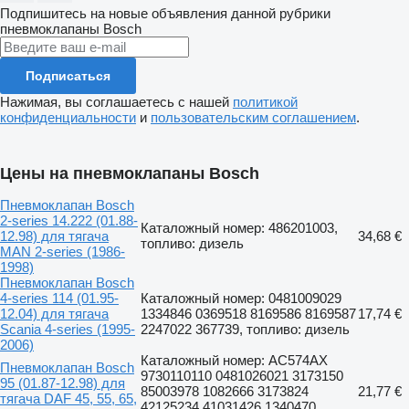
Подпишитесь на новые объявления данной рубрики
пневмоклапаны
Bosch
Подписаться
Нажимая, вы соглашаетесь с нашей
политикой
конфиденциальности
и
пользовательским соглашением
.
Цены на пневмоклапаны Bosch
Пневмоклапан Bosch
2-series 14.222 (01.88-
Каталожный номер: 486201003,
12.98) для тягача
34,68 €
топливо: дизель
MAN 2-series (1986-
1998)
Пневмоклапан Bosch
4-series 114 (01.95-
Каталожный номер: 0481009029
12.04) для тягача
1334846 0369518 8169586 8169587
17,74 €
Scania 4-series (1995-
2247022 367739, топливо: дизель
2006)
Каталожный номер: AC574AX
Пневмоклапан Bosch
9730110110 0481026021 3173150
95 (01.87-12.98) для
85003978 1082666 3173824
21,77 €
тягача DAF 45, 55, 65,
42125234 41031426 1340470