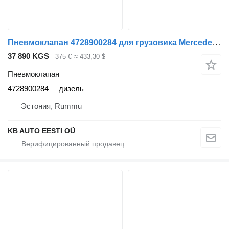
Пневмоклапан 4728900284 для грузовика Mercedes-Benz Actros MP4 Antos Arocs (2012-)
37 890 KGS
375 €
≈ 433,30 $
Пневмоклапан
4728900284
дизель
Эстония, Rummu
KB AUTO EESTI OÜ