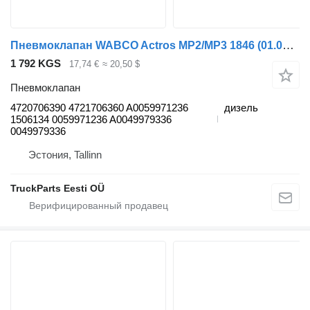
Пневмоклапан WABCO Actros MP2/MP3 1846 (01.02-) 4720706390 для грузовика Mercedes-Benz Actros, Axor MP1, MP2, MP3 (1996-2014)
1 792 KGS
17,74 €
≈ 20,50 $
Пневмоклапан
4720706390 4721706360 A0059971236
дизель
1506134 0059971236 A0049979336
0049979336
Эстония, Tallinn
TruckParts Eesti OÜ