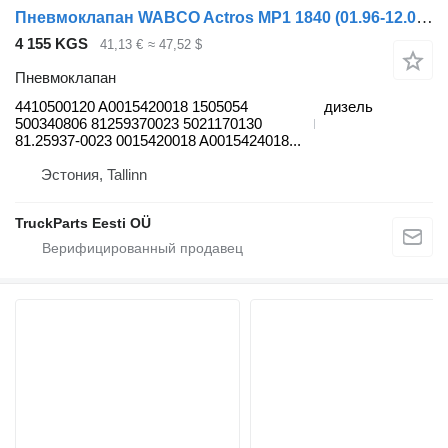
Пневмоклапан WABCO Actros MP1 1840 (01.96-12.02) 4410500120 для грузовика Mercedes-Benz Actros, Axor MP1, MP2, MP3 (1996-2014)
4 155 KGS
41,13 €
≈ 47,52 $
Пневмоклапан
4410500120 A0015420018 1505054
дизель
500340806 81259370023 5021170130
81.25937-0023 0015420018 A0015424018...
Эстония, Tallinn
TruckParts Eesti OÜ