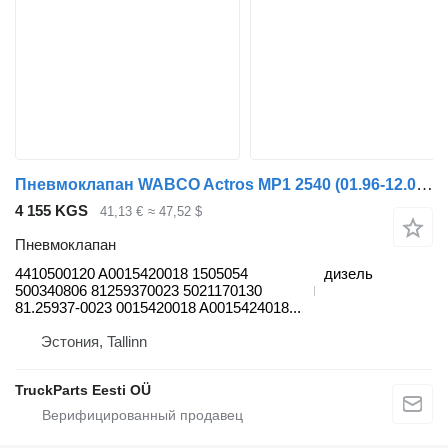
Пневмоклапан WABCO Actros MP1 2540 (01.96-12.02) 4410500120 для грузовика Mercedes-Benz Actros, Axor MP1, MP2, MP3 (1996-2014)
4 155 KGS
41,13 €
≈ 47,52 $
Пневмоклапан
4410500120 A0015420018 1505054
дизель
500340806 81259370023 5021170130
81.25937-0023 0015420018 A0015424018...
Эстония, Tallinn
TruckParts Eesti OÜ