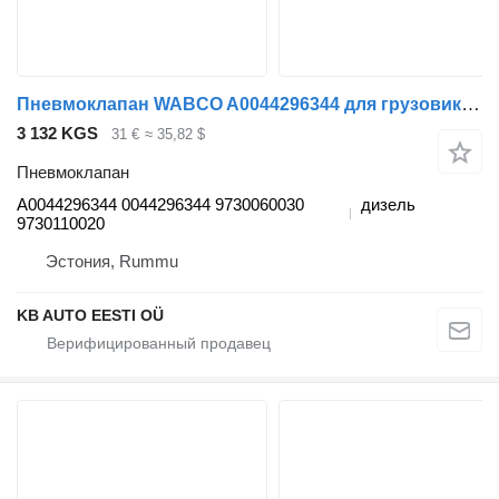
Пневмоклапан WABCO A0044296344 для грузовика Mercedes-Benz Actros MP4 Antos Arocs (2012-)
3 132 KGS
31 €
≈ 35,82 $
Пневмоклапан
A0044296344 0044296344 9730060030
дизель
9730110020
Эстония, Rummu
KB AUTO EESTI OÜ