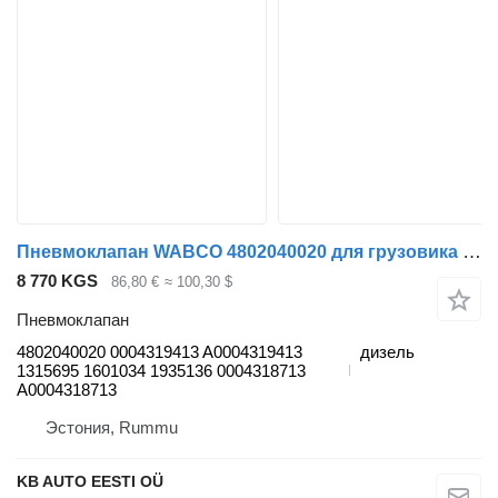
Пневмоклапан WABCO 4802040020 для грузовика Mercedes-Benz Actros, Axor MP1, MP2, MP3 (1996-2014)
8 770 KGS
86,80 €
≈ 100,30 $
Пневмоклапан
4802040020 0004319413 A0004319413
дизель
1315695 1601034 1935136 0004318713
A0004318713
Эстония, Rummu
KB AUTO EESTI OÜ