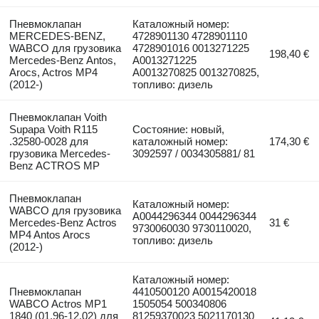
Пневмоклапан
Каталожный номер:
MERCEDES-BENZ,
4728901130 4728901110
WABCO для грузовика
4728901016 0013271225
198,40 €
Mercedes-Benz Antos,
A0013271225
Arocs, Actros MP4
A0013270825 0013270825,
(2012-)
топливо: дизель
Пневмоклапан Voith
Supapa Voith R115
Состояние: новый,
.32580-0028 для
каталожный номер:
174,30 €
грузовика Mercedes-
3092597 / 0034305881/ 81
Benz ACTROS MP
Пневмоклапан
Каталожный номер:
WABCO для грузовика
A0044296344 0044296344
Mercedes-Benz Actros
31 €
9730060030 9730110020,
MP4 Antos Arocs
топливо: дизель
(2012-)
Каталожный номер:
Пневмоклапан
4410500120 A0015420018
WABCO Actros MP1
1505054 500340806
1840 (01.96-12.02) для
81259370023 5021170130