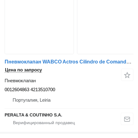
Пневмоклапан WABCO Actros Cilindro de Comando Marcha 3 posições Caixa Veloc. AMT 0012604863 для грузовика Mercedes-Benz Actros
Цена по запросу
Пневмоклапан
0012604863 4213510700
Португалия, Leiria
PERALTA & COUTINHO S.A.