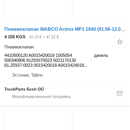
Пневмоклапан WABCO Actros MP1 1840 (01.96-12.02) 4410500120 для грузовика Mercedes-Benz Actros, Axor MP1, MP2, MP3 (1996-2014)
4 155 KGS
41,13 €
≈ 47,52 $
Пневмоклапан
4410500120 A0015420018 1505054
дизель
500340806 81259370023 5021170130
81.25937-0023 0015420018 A0015424018...
Эстония, Tallinn
TruckParts Eesti OÜ