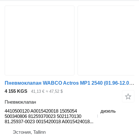
Пневмоклапан WABCO Actros MP1 2540 (01.96-12.02) 4410500120 для грузовика Mercedes-Benz Actros, Axor MP1, MP2, MP3 (1996-2014)
4 155 KGS
41,13 €
≈ 47,52 $
Пневмоклапан
4410500120 A0015420018 1505054
дизель
500340806 81259370023 5021170130
81.25937-0023 0015420018 A0015424018...
Эстония, Tallinn