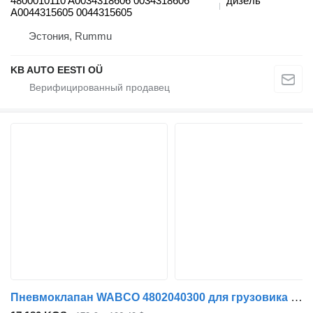
4800010110 A0034318606 0034318606
дизель
A0044315605 0044315605
Эстония, Rummu
KB AUTO EESTI OÜ
Пневмоклапан WABCO 4802040300 для грузовика Mercedes-Benz Actros MP4 Antos Arocs (2012-)