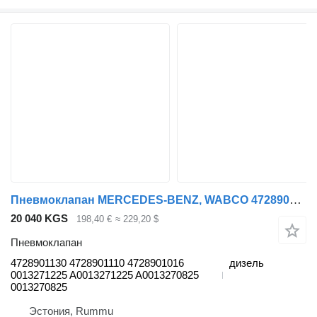
Пневмоклапан MERCEDES-BENZ, WABCO 4728901130 для грузовика Mercedes-Benz Antos, Arocs, Actros MP4 (2012-)
20 040 KGS
198,40 €
≈ 229,20 $
Пневмоклапан
4728901130 4728901110 4728901016
дизель
0013271225 A0013271225 A0013270825
0013270825
Эстония, Rummu