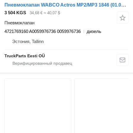
Пневмоклапан WABCO Actros MP2/MP3 1846 (01.02-) 4721769160 для грузовика Mercedes-Benz Actros, Axor MP1, MP2, MP3 (1996-2014)
3 504 KGS
34,68 €
≈ 40,07 $
Пневмоклапан
4721769160 A0059976736 0059976736
дизель
Эстония, Tallinn
TruckParts Eesti OÜ