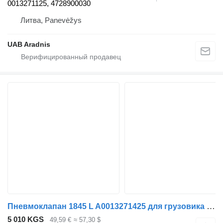
0013271125, 4728900030
Литва, Panevėžys
UAB Aradnis
Пневмоклапан 1845 L A0013271425 для грузовика Mercedes-Benz ACTROS MP4
5 010 KGS
49,59 €
≈ 57,30 $