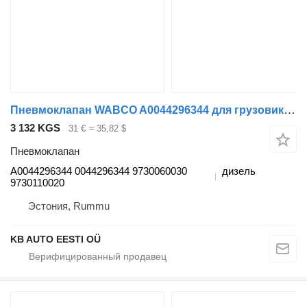
Пневмоклапан WABCO A0044296344 для грузовика Mercedes-Benz Actros MP4 Antos Arocs (2012-)
3 132 KGS
31 €
≈ 35,82 $
Пневмоклапан
A0044296344 0044296344 9730060030
дизель
9730110020
Эстония, Rummu
KB AUTO EESTI OÜ