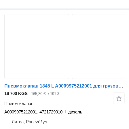
Пневмоклапан 1845 L A0009975212001 для грузовика Mercedes-Benz ACTROS MP4
16 700 KGS
165,30 €
≈ 191 $
Пневмоклапан
A0009975212001, 4721729010
дизель
Литва, Panevėžys