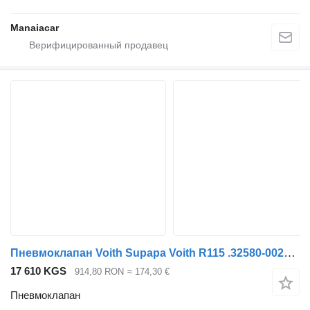
Manaiacar
Пневмоклапан Voith Supapa Voith R115 .32580-0028 3092597 для грузовика Mercedes-Benz ACTROS MP
17 610 KGS
914,80 RON
≈ 174,30 €
Пневмоклапан