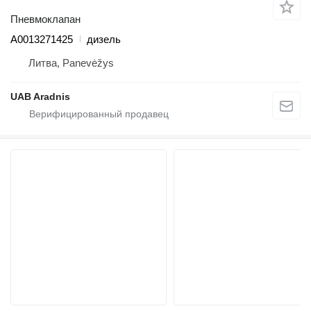
Пневмоклапан
A0013271425
дизель
Литва, Panevėžys
UAB Aradnis