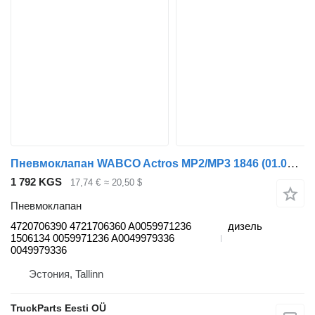
Пневмоклапан WABCO Actros MP2/MP3 1846 (01.02-) 4720706390 для грузовика Mercedes-Benz Actros, Axor MP1, MP2, MP3 (1996-2014)
1 792 KGS
17,74 €
≈ 20,50 $
Пневмоклапан
4720706390 4721706360 A0059971236
дизель
1506134 0059971236 A0049979336
0049979336
Эстония, Tallinn
TruckParts Eesti OÜ