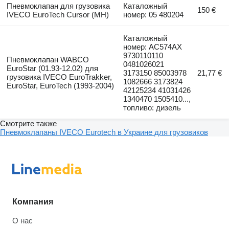
Пневмоклапан для грузовика
Каталожный
150 €
IVECO EuroTech Cursor (MH)
номер: 05 480204
Каталожный
номер: AC574AX
9730110110
Пневмоклапан WABCO
0481026021
EuroStar (01.93-12.02) для
3173150 85003978
21,77 €
грузовика IVECO EuroTrakker,
1082666 3173824
EuroStar, EuroTech (1993-2004)
42125234 41031426
1340470 1505410...,
топливо: дизель
Смотрите также
Пневмоклапаны IVECO Eurotech в Украине для грузовиков
Компания
О нас