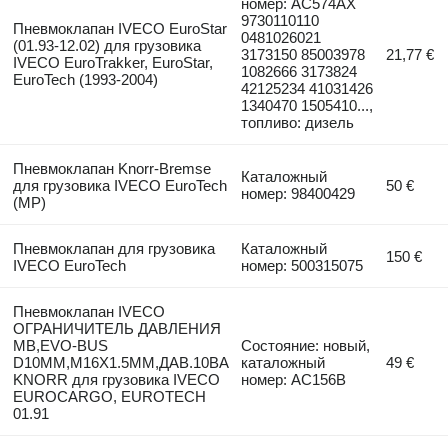
номер: AC574AX
9730110110
Пневмоклапан IVECO EuroStar
0481026021
(01.93-12.02) для грузовика
3173150 85003978
21,77 €
IVECO EuroTrakker, EuroStar,
1082666 3173824
EuroTech (1993-2004)
42125234 41031426
1340470 1505410...,
топливо: дизель
Пневмоклапан Knorr-Bremse
Каталожный
для грузовика IVECO EuroTech
50 €
номер: 98400429
(MP)
Пневмоклапан для грузовика
Каталожный
150 €
IVECO EuroTech
номер: 500315075
Пневмоклапан IVECO
ОГРАНИЧИТЕЛЬ ДАВЛЕНИЯ
MB,EVO-BUS
Состояние: новый,
D10MM,M16X1.5MM,ДАВ.10BA
каталожный
49 €
KNORR для грузовика IVECO
номер: AC156B
EUROCARGO, EUROTECH
01.91