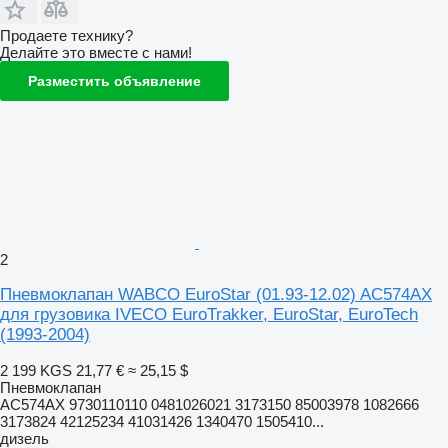
Продаете технику?
Делайте это вместе с нами!
Разместить объявление
2
Пневмоклапан WABCO EuroStar (01.93-12.02) AC574AX
для грузовика IVECO EuroTrakker, EuroStar, EuroTech
(1993-2004)
2 199 KGS
21,77 €
≈ 25,15 $
Пневмоклапан
AC574AX 9730110110 0481026021 3173150 85003978 1082666
3173824 42125234 41031426 1340470 1505410...
дизель