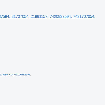
7594, 21707054, 21991157, 7420837594, 7421707054,
ьским соглашением
.