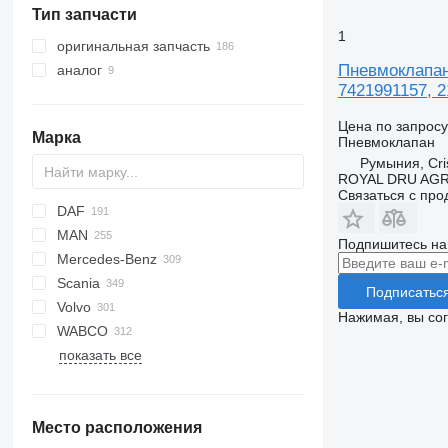
краны-манипуляторы
Тип запчасти
холодильные установки
1
оригинальная запчасть
Пневмоклапан 
аналог
7421991157, 
Цена по запросу
Марка
Пневмоклапан
Румыния, Cris
ROYAL DRU AGR
Связаться с пр
DAF
MAN
CF
F-MAX
EuroCargo
Подпишитесь на
Mercedes-Benz
LF
EuroStar
A-series
Scania
XF
Eurorider
F90
A-Class
Canter
Magnum
Подписатьс
Volvo
Eurotech
L2000
Actros
Mascott
R-series
LT
Нажимая, вы со
WABCO
Eurotrakker
LE
Antos
Midliner
S-series
A-series
показать все
S-Way
Lion's series
Arocs
Midlum
B-series
Stralis
TGA
Atego
Premium
F89
Trakker
TGL
Axor
FH
Место расположения
TGM
Econic
FL