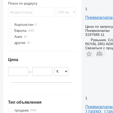
TGS
LK
FM
Поиск по радиусу
TGX
MB
FMX
1
G-series
Пневмоклапан 
N-series
Кыргызстан
VNL
Цена по запросу
Европа
Пневмоклапан
3197588-11
Азия
Румыния
Румыния, Cris
другие
Португалия
Турция
ROYAL DRU AGR
Связаться с пр
Эстония
Казахстан
Украина
Дания
Колумбия
Цена
Польша
Нидерланды
–
Бельгия
Литва
показать все
1
Тип объявления
Пневмоклапан 
продажа
1740093, 1746