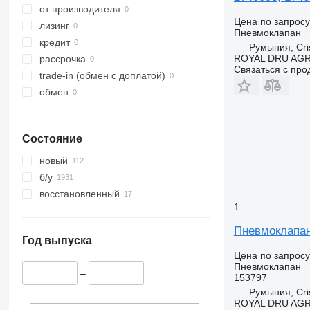
от производителя
Цена по запросу
лизинг
Пневмоклапан
кредит
Румыния, Cris
ROYAL DRU AGR
рассрочка
Связаться с пр
trade-in (обмен с доплатой)
обмен
Состояние
новый
б/у
восстановленный
1
Пневмоклапан 
Год выпуска
Цена по запросу
Пневмоклапан
–
153797
Румыния, Cris
ROYAL DRU AGR