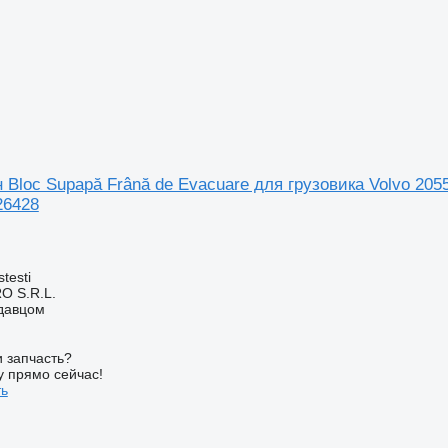
Bloc Supapă Frână de Evacuare для грузовика Volvo 20
26428
testi
O S.R.L.
одавцом
 запчасть?
у прямо сейчас!
ть