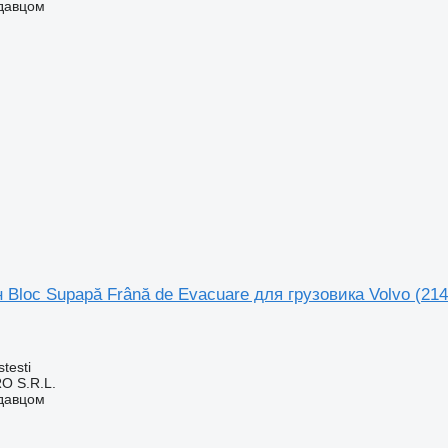
одавцом
Bloc Supapă Frână de Evacuare для грузовика Volvo (21
testi
O S.R.L.
одавцом