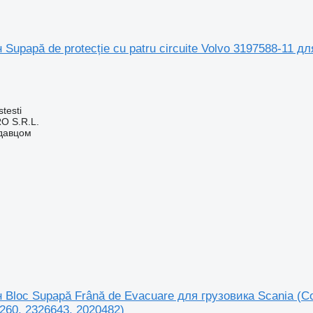
Supapă de protecție cu patru circuite Volvo 3197588-11 дл
testi
O S.R.L.
одавцом
Bloc Supapă Frână de Evacuare для грузовика Scania (Cod
260, 2326643, 2020482)