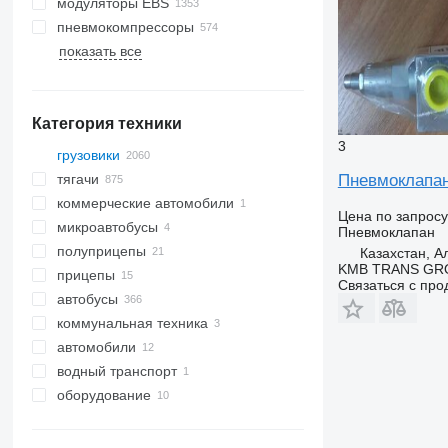
модуляторы EBS
пневмокомпрессоры
показать все
Категория техники
3
грузовики
тягачи
Пневмоклапан
коммерческие автомобили
Цена по запросу
микроавтобусы
Пневмоклапан
полуприцепы
Казахстан, 
KMB TRANS GR
прицепы
Связаться с пр
автобусы
коммунальная техника
автомобили
коммунальные машины
водный транспорт
мусоровозы
оборудование
лодки
оборудование для грузовой
техники