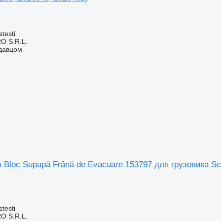
testi
O S.R.L.
одавцом
Bloc Supapă Frână de Evacuare 153797 для грузовика Sc
testi
O S.R.L.