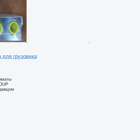
 для грузовика
Алматы
OUP
одавцом