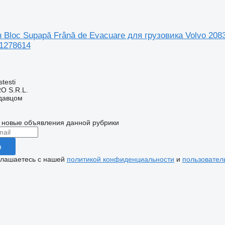
Bloc Supapă Frână de Evacuare для грузовика Volvo 2083
21278614
testi
O S.R.L.
одавцом
 новые объявления данной рубрики
я
глашаетесь с нашей
политикой конфиденциальности
и
пользовател