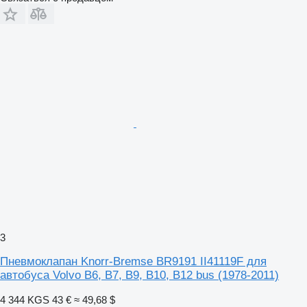
3
Пневмоклапан Knorr-Bremse BR9191 II41119F для
автобуса Volvo B6, B7, B9, B10, B12 bus (1978-2011)
4 344 KGS
43 €
≈ 49,68 $