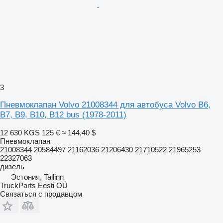
3
Пневмоклапан Volvo 21008344 для автобуса Volvo B6,
B7, B9, B10, B12 bus (1978-2011)
12 630 KGS
125 €
≈ 144,40 $
Пневмоклапан
21008344 20584497 21162036 21206430 21710522 21965253
22327063
дизель
Эстония, Tallinn
TruckParts Eesti OÜ
Связаться с продавцом