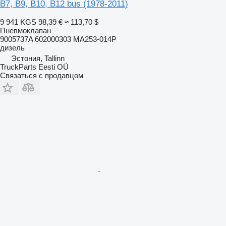
B7, B9, B10, B12 bus (1978-2011)
9 941 KGS
98,39 €
≈ 113,70 $
Пневмоклапан
9005737A 602000303 MA253-014P
дизель
Эстония, Tallinn
TruckParts Eesti OÜ
Связаться с продавцом