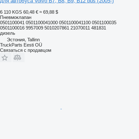
для автобуса Volvo B7, B8, B9, B12 bus (2005-)
6 110 KGS
60,48 €
≈ 69,88 $
Пневмоклапан
0501100041 0501100041000 0501100041100 0501100035
0501100016 9957009 5010207861 21070011 481831
дизель
Эстония, Tallinn
TruckParts Eesti OÜ
Связаться с продавцом