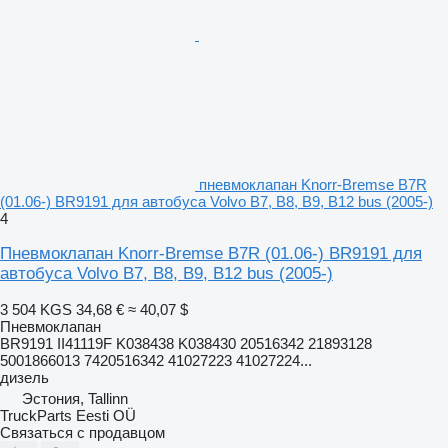
пневмоклапан Knorr-Bremse B7R
(01.06-) BR9191 для автобуса Volvo B7, B8, B9, B12 bus (2005-)
4
Пневмоклапан Knorr-Bremse B7R (01.06-) BR9191 для
автобуса Volvo B7, B8, B9, B12 bus (2005-)
3 504 KGS
34,68 €
≈ 40,07 $
Пневмоклапан
BR9191 II41119F K038438 K038430 20516342 21893128
5001866013 7420516342 41027223 41027224...
дизель
Эстония, Tallinn
TruckParts Eesti OÜ
Связаться с продавцом