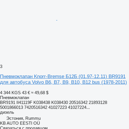
3
Пневмоклапан Knorr-Bremse Б12Б (01.97-12.11) BR9191
для автобуса Volvo B6, B7, B9, B10, B12 bus (1978-2011)
4 344 KGS
43 €
≈ 49,68 $
Пневмоклапан
BR9191 II41119F K038438 K038430 20516342 21893128
5001866013 7420516342 41027223 41027224...
дизель
Эстония, Rummu
KB AUTO EESTI OÜ
Связаться с продавцом