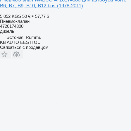
B6, B7, B9, B10, B12 bus (1978-2011)
5 052 KGS
50 €
≈ 57,77 $
Пневмоклапан
4720174800
дизель
Эстония, Rummu
KB AUTO EESTI OÜ
Связаться с продавцом