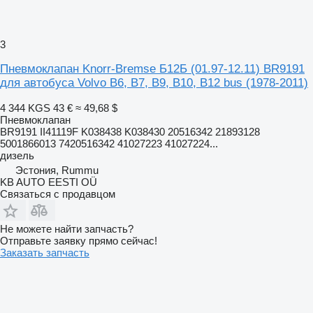
3
Пневмоклапан Knorr-Bremse Б12Б (01.97-12.11) BR9191
для автобуса Volvo B6, B7, B9, B10, B12 bus (1978-2011)
4 344 KGS
43 €
≈ 49,68 $
Пневмоклапан
BR9191 II41119F K038438 K038430 20516342 21893128
5001866013 7420516342 41027223 41027224...
дизель
Эстония, Rummu
KB AUTO EESTI OÜ
Связаться с продавцом
Не можете найти запчасть?
Отправьте заявку прямо сейчас!
Заказать запчасть