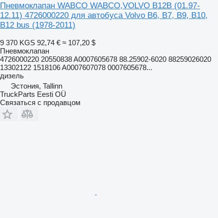
Пневмоклапан WABCO WABCO,VOLVO B12B (01.97-
12.11) 4726000220 для автобуса Volvo B6, B7, B9, B10,
B12 bus (1978-2011)
9 370 KGS
92,74 €
≈ 107,20 $
Пневмоклапан
4726000220 20550838 A0007605678 88.25902-6020 88259026020
13302122 1518106 A0007607078 0007605678...
дизель
Эстония, Tallinn
TruckParts Eesti OÜ
Связаться с продавцом