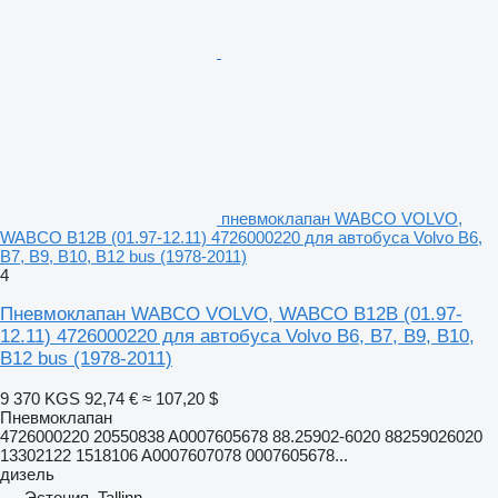
пневмоклапан WABCO VOLVO,
WABCO B12B (01.97-12.11) 4726000220 для автобуса Volvo B6,
B7, B9, B10, B12 bus (1978-2011)
4
Пневмоклапан WABCO VOLVO, WABCO B12B (01.97-
12.11) 4726000220 для автобуса Volvo B6, B7, B9, B10,
B12 bus (1978-2011)
9 370 KGS
92,74 €
≈ 107,20 $
Пневмоклапан
4726000220 20550838 A0007605678 88.25902-6020 88259026020
13302122 1518106 A0007607078 0007605678...
дизель
Эстония, Tallinn