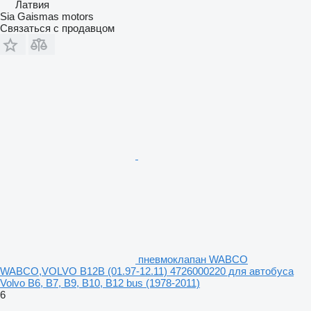
Латвия
Sia Gaismas motors
Связаться с продавцом
пневмоклапан WABCO
WABCO,VOLVO B12B (01.97-12.11) 4726000220 для автобуса
Volvo B6, B7, B9, B10, B12 bus (1978-2011)
6