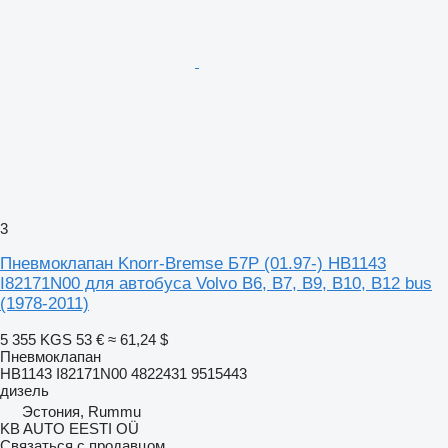
3
Пневмоклапан Knorr-Bremse Б7Р (01.97-) HB1143
I82171N00 для автобуса Volvo B6, B7, B9, B10, B12 bus
(1978-2011)
5 355 KGS
53 €
≈ 61,24 $
Пневмоклапан
HB1143 I82171N00 4822431 9515443
дизель
Эстония, Rummu
KB AUTO EESTI OÜ
Связаться с продавцом