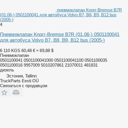
пневмоклапан Knorr-Bremse B7R
(01.06-) 0501100041 для автобуса Volvo B7, B8, B9, B12 bus
(2005-)
4
Пневмоклапан Knorr-Bremse B7R (01.06-) 0501100041
для автобуса Volvo B7, B8, B9, B12 bus (2005-)
6 110 KGS
60,48 €
≈ 69,88 $
Пневмоклапан
0501100041 0501100041000 0501100041100 0501100035
0501100016 9957009 5010207861 21070011 481831
дизель
Эстония, Tallinn
TruckParts Eesti OÜ
Связаться с продавцом