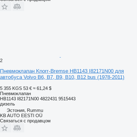
2
Пневмоклапан Knorr-Bremse HB1143 I82171N00 для
автобуса Volvo B6, B7, B9, B10, B12 bus (1978-2011)
5 355 KGS
53 €
≈ 61,24 $
Пневмоклапан
HB1143 I82171N00 4822431 9515443
дизель
Эстония, Rummu
KB AUTO EESTI OÜ
Связаться с продавцом