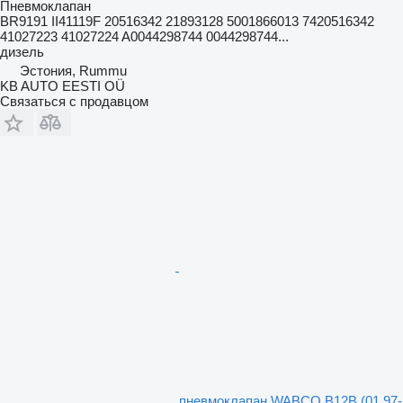
Пневмоклапан
BR9191 II41119F 20516342 21893128 5001866013 7420516342
41027223 41027224 A0044298744 0044298744...
дизель
Эстония, Rummu
KB AUTO EESTI OÜ
Связаться с продавцом
пневмоклапан WABCO B12B (01.97-