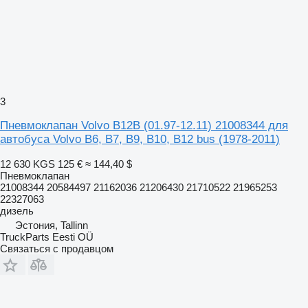
3
Пневмоклапан Volvo B12B (01.97-12.11) 21008344 для
автобуса Volvo B6, B7, B9, B10, B12 bus (1978-2011)
12 630 KGS
125 €
≈ 144,40 $
Пневмоклапан
21008344 20584497 21162036 21206430 21710522 21965253
22327063
дизель
Эстония, Tallinn
TruckParts Eesti OÜ
Связаться с продавцом