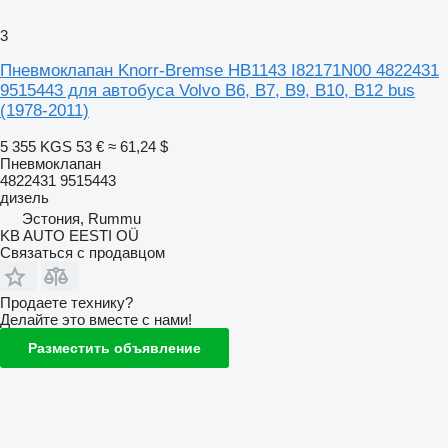
3
Пневмоклапан Knorr-Bremse HB1143 I82171N00 4822431
9515443 для автобуса Volvo B6, B7, B9, B10, B12 bus
(1978-2011)
5 355 KGS
53 €
≈ 61,24 $
Пневмоклапан
4822431 9515443
дизель
Эстония, Rummu
KB AUTO EESTI OÜ
Связаться с продавцом
Продаете технику?
Делайте это вместе с нами!
Разместить объявление