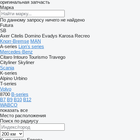
оригинальная запчасть
Марка
По данному запросу ничего не найдено
Futura
SB
Axer
Citelis
Domino
Evadys
Karosa
Recreo
Knorr-Bremse
MAN
A-series
Lion's series
Mercedes-Benz
Citaro
Intouro
Tourismo
Travego
Cityliner
Skyliner
Scania
K-series
Alpino
Urbino
T-series
Volvo
8700
B-series
B7
B9
B10
B12
WABCO
показать все
Место расположения
Поиск по радиусу
Кыргызстан
Европа