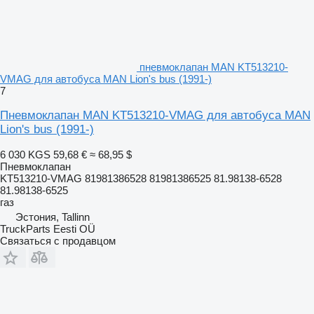
пневмоклапан MAN KT513210-
VMAG для автобуса MAN Lion's bus (1991-)
7
Пневмоклапан MAN KT513210-VMAG для автобуса MAN
Lion's bus (1991-)
6 030 KGS
59,68 €
≈ 68,95 $
Пневмоклапан
KT513210-VMAG 81981386528 81981386525 81.98138-6528
81.98138-6525
газ
Эстония, Tallinn
TruckParts Eesti OÜ
Связаться с продавцом