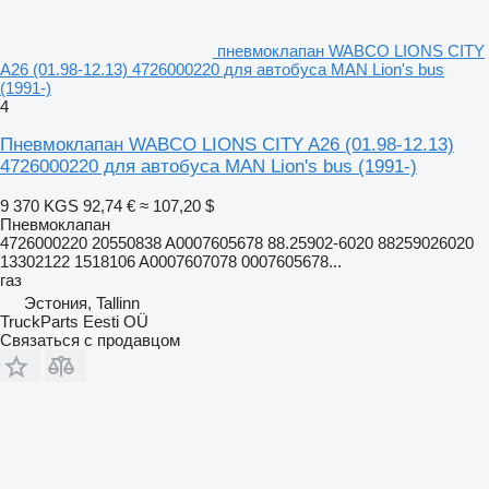
пневмоклапан WABCO LIONS CITY
A26 (01.98-12.13) 4726000220 для автобуса MAN Lion's bus
(1991-)
4
Пневмоклапан WABCO LIONS CITY A26 (01.98-12.13)
4726000220 для автобуса MAN Lion's bus (1991-)
9 370 KGS
92,74 €
≈ 107,20 $
Пневмоклапан
4726000220 20550838 A0007605678 88.25902-6020 88259026020
13302122 1518106 A0007607078 0007605678...
газ
Эстония, Tallinn
TruckParts Eesti OÜ
Связаться с продавцом