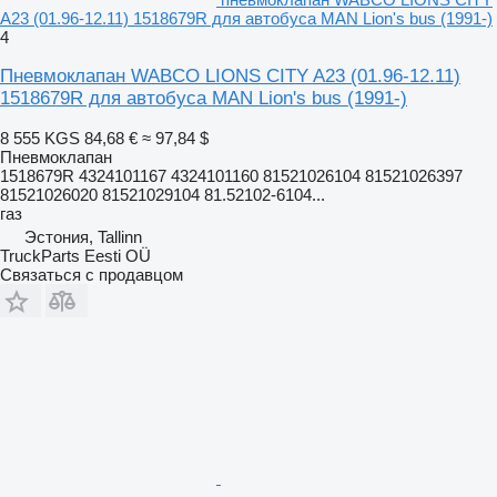
A23 (01.96-12.11) 1518679R для автобуса MAN Lion's bus (1991-)
4
Пневмоклапан WABCO LIONS CITY A23 (01.96-12.11)
1518679R для автобуса MAN Lion's bus (1991-)
8 555 KGS
84,68 €
≈ 97,84 $
Пневмоклапан
1518679R 4324101167 4324101160 81521026104 81521026397
81521026020 81521029104 81.52102-6104...
газ
Эстония, Tallinn
TruckParts Eesti OÜ
Связаться с продавцом