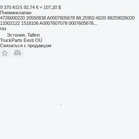
9 370 KGS
92,74 €
≈ 107,20 $
Пневмоклапан
4726000220 20550838 A0007605678 88.25902-6020 88259026020
13302122 1518106 A0007607078 0007605678...
газ
Эстония, Tallinn
TruckParts Eesti OÜ
Связаться с продавцом