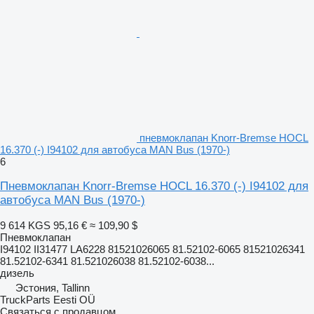
пневмоклапан Knorr-Bremse HOCL
16.370 (-) I94102 для автобуса MAN Bus (1970-)
6
Пневмоклапан Knorr-Bremse HOCL 16.370 (-) I94102 для
автобуса MAN Bus (1970-)
9 614 KGS
95,16 €
≈ 109,90 $
Пневмоклапан
I94102 II31477 LA6228 81521026065 81.52102-6065 81521026341
81.52102-6341 81.521026038 81.52102-6038...
дизель
Эстония, Tallinn
TruckParts Eesti OÜ
Связаться с продавцом