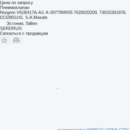
Цена по запросу
Пневмоклапан
Norgren V61B417A-A3. A-39779NR05 7020020200. 730S5301876.
0132801141. S.A.Masats
Эстония, Tallinn
SERDRUG
Связаться с продавцом
пневмоклапан WABCO LIONS CITY