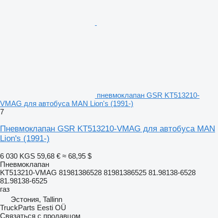
пневмоклапан GSR KT513210-
VMAG для автобуса MAN Lion's (1991-)
7
Пневмоклапан GSR KT513210-VMAG для автобуса MAN
Lion's (1991-)
6 030 KGS
59,68 €
≈ 68,95 $
Пневмоклапан
KT513210-VMAG 81981386528 81981386525 81.98138-6528
81.98138-6525
газ
Эстония, Tallinn
TruckParts Eesti OÜ
Связаться с продавцом