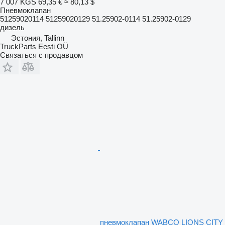
7 007 KGS
69,35 €
≈ 80,13 $
Пневмоклапан
51259020114 51259020129 51.25902-0114 51.25902-0129
дизель
Эстония, Tallinn
TruckParts Eesti OÜ
Связаться с продавцом
пневмоклапан WABCO LIONS CITY