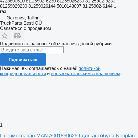
4728800610 81.25902-6230 81259026230 81.25902-9230
81259029230 81259026144 5010143097 81.25902-6144...
газ
Эстония, Tallinn
TruckParts Eesti OÜ
Связаться с продавцом
Подпишитесь на новые объявления данной рубрики
Подписаться
Нажимая, вы соглашаетесь с нашей
политикой
конфиденциальности
и
пользовательским соглашением
.
1
Пневмоклапан MAN A0018606269 для автобуса Neoplan