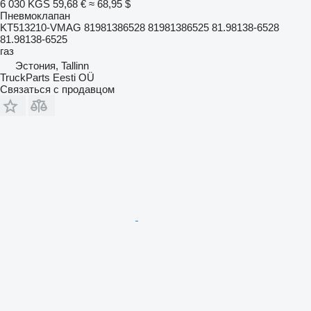
6 030 KGS
59,68 €
≈ 68,95 $
Пневмоклапан
KT513210-VMAG 81981386528 81981386525 81.98138-6528
81.98138-6525
газ
Эстония, Tallinn
TruckParts Eesti OÜ
Связаться с продавцом