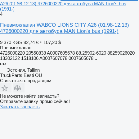
A26 (01.98-12.13) 4726000220 для автобуса MAN Lion's bus
(1991-)
4
Пневмоклапан WABCO LIONS CITY A26 (01.98-12.13)
4726000220 для автобуса MAN Lion's bus (1991-)
9 370 KGS
92,74 €
≈ 107,20 $
Пневмоклапан
4726000220 20550838 A0007605678 88.25902-6020 88259026020
13302122 1518106 A0007607078 0007605678...
газ
Эстония, Tallinn
TruckParts Eesti OÜ
Связаться с продавцом
Не можете найти запчасть?
Отправьте заявку прямо сейчас!
Заказать запчасть