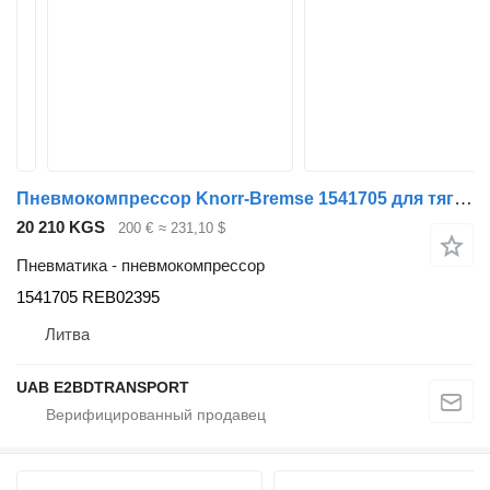
Пневмокомпрессор Knorr-Bremse 1541705 для тягача Scania P380
20 210 KGS
200 €
≈ 231,10 $
Пневматика - пневмокомпрессор
1541705 REB02395
Литва
UAB E2BDTRANSPORT