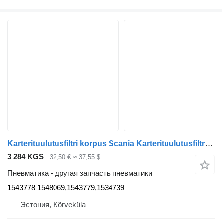
Karterituulutusfiltri korpus Scania Karterituulutusfiltri korpus 1543778 для тягача Scania P380
3 284 KGS
32,50 €
≈ 37,55 $
Пневматика - другая запчасть пневматики
1543778 1548069,1543779,1534739
Эстония, Kõrveküla