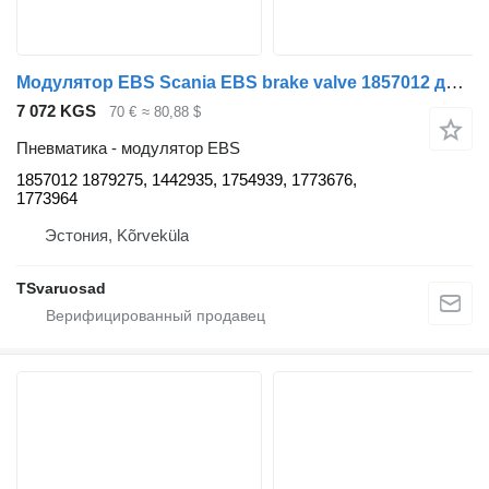
Модулятор EBS Scania EBS brake valve 1857012 для тягача Scania P380
7 072 KGS
70 €
≈ 80,88 $
Пневматика - модулятор EBS
1857012 1879275, 1442935, 1754939, 1773676,
1773964
Эстония, Kõrveküla
TSvaruosad