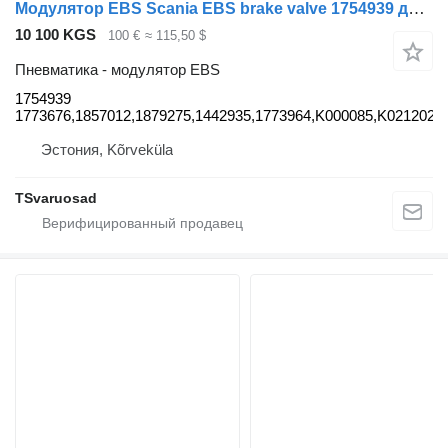
Модулятор EBS Scania EBS brake valve 1754939 для тягача Scania P380
10 100 KGS
100 €
≈ 115,50 $
Пневматика - модулятор EBS
1754939
1773676,1857012,1879275,1442935,1773964,K000085,K021202
Эстония, Kõrveküla
TSvaruosad