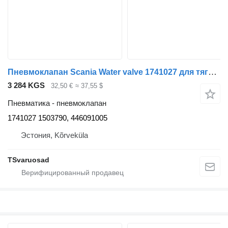
Пневмоклапан Scania Water valve 1741027 для тягача Scania P380
3 284 KGS
32,50 €
≈ 37,55 $
Пневматика - пневмоклапан
1741027 1503790, 446091005
Эстония, Kõrveküla
TSvaruosad