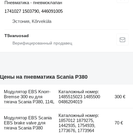
Пневматика - пневмоклапан
1741027 1503790, 446091005
Эстония, Kõrveküla
TSvaruosad
Цены на пневматика Scania P380
Модулятор EBS Knorr-
Каталожный номер:
Bremse 300 eu для
1485515023 1485500
300 €
тягача Scania P380, 114L
0486204019
Каталожный номер:
Модулятор EBS Scania
1857012 1879275,
EBS brake valve для
70 €
1442935, 1754939,
тягача Scania P380
1773676, 1773964