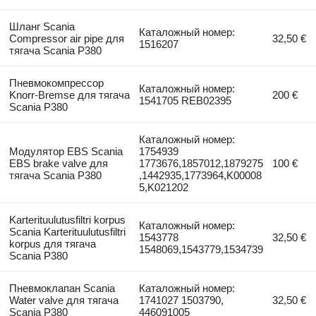
Шланг Scania
Каталожный номер:
Compressor air pipe для
32,50 €
1516207
тягача Scania P380
Пневмокомпрессор
Каталожный номер:
Knorr-Bremse для тягача
200 €
1541705 REB02395
Scania P380
Каталожный номер:
Модулятор EBS Scania
1754939
EBS brake valve для
1773676,1857012,1879275
100 €
тягача Scania P380
,1442935,1773964,K00008
5,K021202
Karterituulutusfiltri korpus
Каталожный номер:
Scania Karterituulutusfiltri
1543778
32,50 €
korpus для тягача
1548069,1543779,1534739
Scania P380
Пневмоклапан Scania
Каталожный номер:
Water valve для тягача
1741027 1503790,
32,50 €
Scania P380
446091005