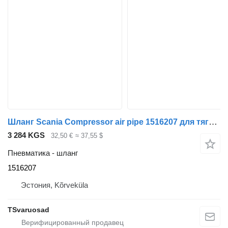
Шланг Scania Compressor air pipe 1516207 для тягача Scania P380
3 284 KGS
32,50 €
≈ 37,55 $
Пневматика - шланг
1516207
Эстония, Kõrveküla
TSvaruosad