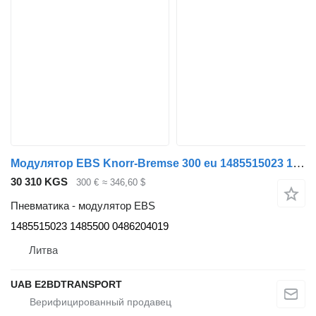
Модулятор EBS Knorr-Bremse 300 eu 1485515023 1485500 0486204019 для тягача Scania P380, 114L
30 310 KGS
300 €
≈ 346,60 $
Пневматика - модулятор EBS
1485515023 1485500 0486204019
Литва
UAB E2BDTRANSPORT