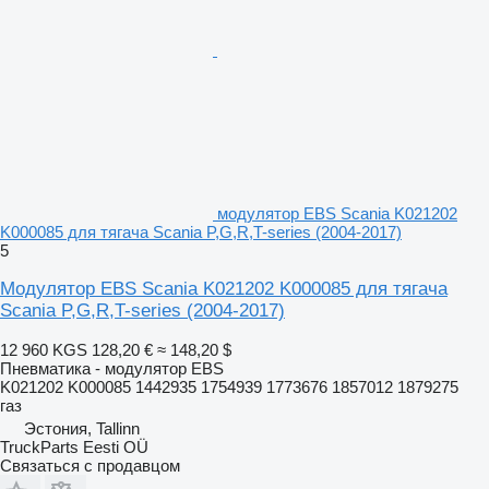
модулятор EBS Scania K021202
K000085 для тягача Scania P,G,R,T-series (2004-2017)
5
Модулятор EBS Scania K021202 K000085 для тягача
Scania P,G,R,T-series (2004-2017)
12 960 KGS
128,20 €
≈ 148,20 $
Пневматика - модулятор EBS
K021202 K000085 1442935 1754939 1773676 1857012 1879275
газ
Эстония, Tallinn
TruckParts Eesti OÜ
Связаться с продавцом