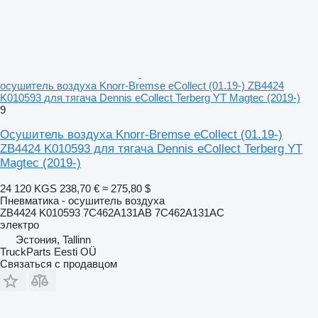
осушитель воздуха Knorr-Bremse eCollect (01.19-) ZB4424
K010593 для тягача Dennis eCollect Terberg YT Magtec (2019-)
9
Осушитель воздуха Knorr-Bremse eCollect (01.19-)
ZB4424 K010593 для тягача Dennis eCollect Terberg YT
Magtec (2019-)
24 120 KGS
238,70 €
≈ 275,80 $
Пневматика - осушитель воздуха
ZB4424 K010593 7C462A131AB 7C462A131AC
электро
Эстония, Tallinn
TruckParts Eesti OÜ
Связаться с продавцом