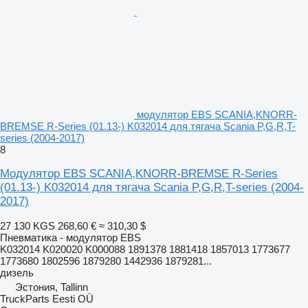
модулятор EBS SCANIA,KNORR-
BREMSE R-Series (01.13-) K032014 для тягача Scania P,G,R,T-
series (2004-2017)
8
Модулятор EBS SCANIA,KNORR-BREMSE R-Series
(01.13-) K032014 для тягача Scania P,G,R,T-series (2004-
2017)
27 130 KGS
268,60 €
≈ 310,30 $
Пневматика - модулятор EBS
K032014 K020020 K000088 1891378 1881418 1857013 1773677
1773680 1802596 1879280 1442936 1879281...
дизель
Эстония, Tallinn
TruckParts Eesti OÜ