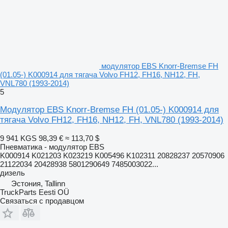
модулятор EBS Knorr-Bremse FH
(01.05-) K000914 для тягача Volvo FH12, FH16, NH12, FH,
VNL780 (1993-2014)
5
Модулятор EBS Knorr-Bremse FH (01.05-) K000914 для
тягача Volvo FH12, FH16, NH12, FH, VNL780 (1993-2014)
9 941 KGS
98,39 €
≈ 113,70 $
Пневматика - модулятор EBS
K000914 K021203 K023219 K005496 K102311 20828237 20570906
21122034 20428938 5801290649 7485003022...
дизель
Эстония, Tallinn
TruckParts Eesti OÜ
Связаться с продавцом