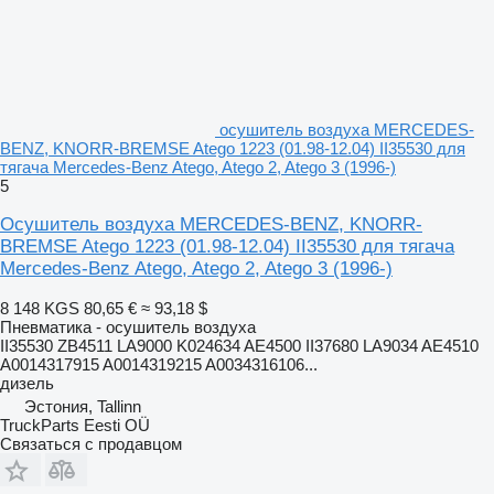
осушитель воздуха MERCEDES-
BENZ, KNORR-BREMSE Atego 1223 (01.98-12.04) II35530 для
тягача Mercedes-Benz Atego, Atego 2, Atego 3 (1996-)
5
Осушитель воздуха MERCEDES-BENZ, KNORR-
BREMSE Atego 1223 (01.98-12.04) II35530 для тягача
Mercedes-Benz Atego, Atego 2, Atego 3 (1996-)
8 148 KGS
80,65 €
≈ 93,18 $
Пневматика - осушитель воздуха
II35530 ZB4511 LA9000 K024634 AE4500 II37680 LA9034 AE4510
A0014317915 A0014319215 A0034316106...
дизель
Эстония, Tallinn
TruckParts Eesti OÜ
Связаться с продавцом