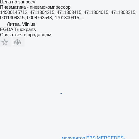
Цена по запросу
Пневматика - пневмокомпрессор
14900145712, 4711304215, 4711303415, 4711304015, 4711303215,
0011309315, 0009763548, 4701300415,...
Литва, Vilnius
EGDA Truckparts
Связаться с продавцом
модулятор EBS MERCEDES-