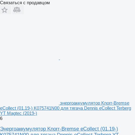
Связаться с продавцом
энергоаккумулятор Knorr-Bremse
eCollect (01.19-) K075741N00 для тягача Dennis eCollect Terberg
YT Magtec (2019-)
6
Энергоаккумулятор Knorr-Bremse eCollect (01.19-)
K075741N00 для тягача Dennis eCollect Terberg YT