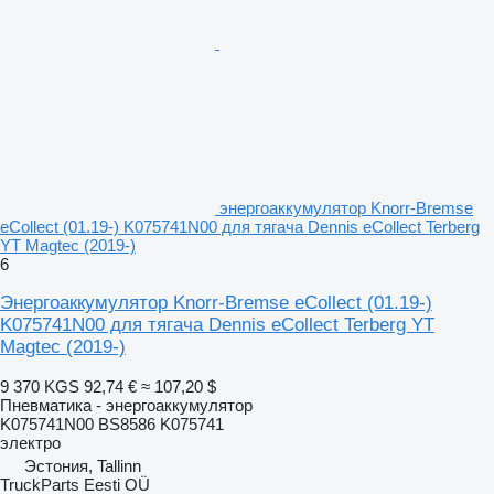
энергоаккумулятор Knorr-Bremse
eCollect (01.19-) K075741N00 для тягача Dennis eCollect Terberg
YT Magtec (2019-)
6
Энергоаккумулятор Knorr-Bremse eCollect (01.19-)
K075741N00 для тягача Dennis eCollect Terberg YT
Magtec (2019-)
9 370 KGS
92,74 €
≈ 107,20 $
Пневматика - энергоаккумулятор
K075741N00 BS8586 K075741
электро
Эстония, Tallinn
TruckParts Eesti OÜ