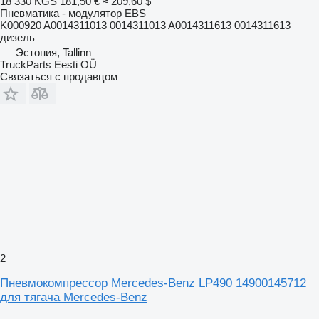
18 330 KGS
181,50 €
≈ 209,60 $
Пневматика - модулятор EBS
K000920 A0014311013 0014311013 A0014311613 0014311613
дизель
Эстония, Tallinn
TruckParts Eesti OÜ
Связаться с продавцом
2
Пневмокомпрессор Mercedes-Benz LP490 14900145712
для тягача Mercedes-Benz