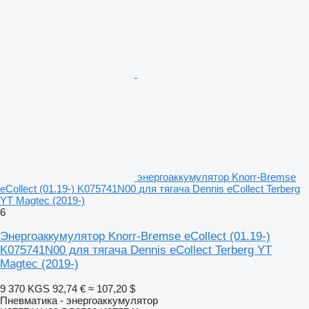
энергоаккумулятор Knorr-Bremse
eCollect (01.19-) K075741N00 для тягача Dennis eCollect Terberg
YT Magtec (2019-)
6
Энергоаккумулятор Knorr-Bremse eCollect (01.19-)
K075741N00 для тягача Dennis eCollect Terberg YT
Magtec (2019-)
9 370 KGS
92,74 €
≈ 107,20 $
Пневматика - энергоаккумулятор