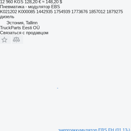
12 960 KGS
128,20 €
≈ 148,20 $
Пневматика - модулятор EBS
K021202 K000085 1442935 1754939 1773676 1857012 1879275
дизель
Эстония, Tallinn
TruckParts Eesti OÜ
Связаться с продавцом
энергоаккумулятор EBS FH (01.13-)