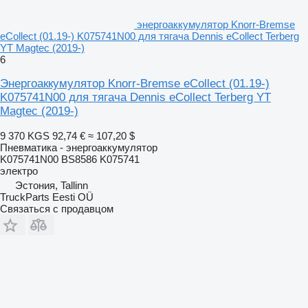
энергоаккумулятор Knorr-Bremse
eCollect (01.19-) K075741N00 для тягача Dennis eCollect Terberg
YT Magtec (2019-)
6
Энергоаккумулятор Knorr-Bremse eCollect (01.19-)
K075741N00 для тягача Dennis eCollect Terberg YT
Magtec (2019-)
9 370 KGS
92,74 €
≈ 107,20 $
Пневматика - энергоаккумулятор
K075741N00 BS8586 K075741
электро
Эстония, Tallinn
TruckParts Eesti OÜ
Связаться с продавцом