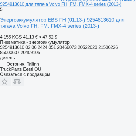
9254813610 для тягача Volvo FH, FM, FMX-4 series (2013-)
5
Энергоаккумулятор EBS FH (01.13-) 9254813610 для
тягача Volvo FH, FM, FMX-4 series (2013-)
4 155 KGS
41,13 €
≈ 47,52 $
Пневматика - энергоаккумулятор
9254813610 02.06.2424.051 20466073 20522029 21596226
85000607 20409105
дизель
Эстония, Tallinn
TruckParts Eesti OÜ
Связаться с продавцом