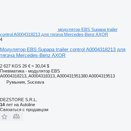
модулятор EBS Supapa trailer
control A0004318213 для тягача Mercedes-Benz AXOR
4
Модулятор EBS Supapa trailer control A0004318213 для
тягача Mercedes-Benz AXOR
2 627 KGS
26 €
≈ 30,04 $
Пневматика - модулятор EBS
A0004318213, A0004318313, A000431951380 A0004319513
Румыния, Suceava
DEZSTORE S.R.L.
14
лет на Autoline
Связаться с продавцом