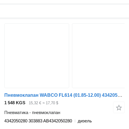
Пневмоклапан WABCO FL614 (01.85-12.00) 4342050280 для грузовика Volvo FL, FL6, FL7, FL10, FL12, FS718 (1985-2005)
1 548 KGS
15,32 €
≈ 17,70 $
Пневматика - пневмоклапан
4342050280 303883 AB4342050280
дизель