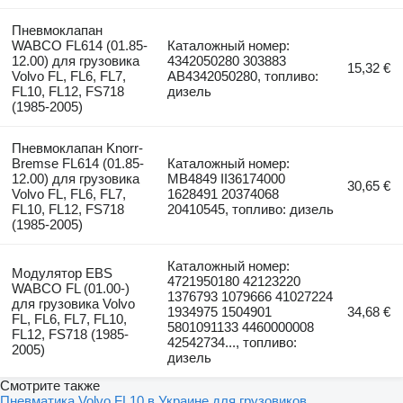
Пневмоклапан
WABCO FL614 (01.85-
Каталожный номер:
12.00) для грузовика
4342050280 303883
15,32 €
Volvo FL, FL6, FL7,
AB4342050280, топливо:
FL10, FL12, FS718
дизель
(1985-2005)
Пневмоклапан Knorr-
Bremse FL614 (01.85-
Каталожный номер:
12.00) для грузовика
MB4849 II36174000
30,65 €
Volvo FL, FL6, FL7,
1628491 20374068
FL10, FL12, FS718
20410545, топливо: дизель
(1985-2005)
Каталожный номер:
Модулятор EBS
4721950180 42123220
WABCO FL (01.00-)
1376793 1079666 41027224
для грузовика Volvo
1934975 1504901
34,68 €
FL, FL6, FL7, FL10,
5801091133 4460000008
FL12, FS718 (1985-
42542734..., топливо:
2005)
дизель
Смотрите также
Пневматика Volvo FL10 в Украине для грузовиков