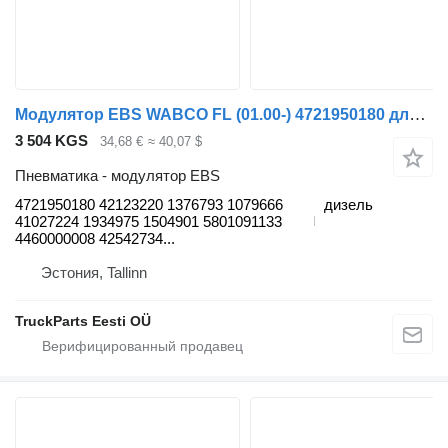
Модулятор EBS WABCO FL (01.00-) 4721950180 для грузовика Volvo FL, FL6, FL7, FL10, FL12, FS718 (1985-2005)
3 504 KGS
34,68 €
≈ 40,07 $
Пневматика - модулятор EBS
4721950180 42123220 1376793 1079666
дизель
41027224 1934975 1504901 5801091133
4460000008 42542734...
Эстония, Tallinn
TruckParts Eesti OÜ