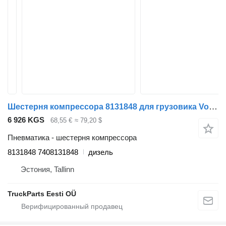
Шестерня компрессора 8131848 для грузовика Volvo FL, FL6, FL7, FL10, FL12, FS718 (1985-2005)
6 926 KGS
68,55 €
≈ 79,20 $
Пневматика - шестерня компрессора
8131848 7408131848
дизель
Эстония, Tallinn
TruckParts Eesti OÜ