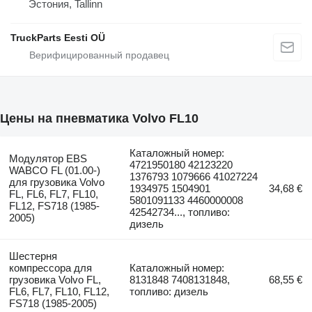
Эстония, Tallinn
TruckParts Eesti OÜ
Цены на пневматика Volvo FL10
Каталожный номер:
Модулятор EBS
4721950180 42123220
WABCO FL (01.00-)
1376793 1079666 41027224
для грузовика Volvo
1934975 1504901
34,68 €
FL, FL6, FL7, FL10,
5801091133 4460000008
FL12, FS718 (1985-
42542734..., топливо:
2005)
дизель
Шестерня
компрессора для
Каталожный номер:
грузовика Volvo FL,
8131848 7408131848,
68,55 €
FL6, FL7, FL10, FL12,
топливо: дизель
FS718 (1985-2005)