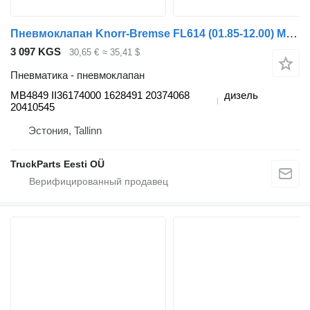
Пневмоклапан Knorr-Bremse FL614 (01.85-12.00) MB4849 для грузовика Volvo FL, FL6, FL7, FL10, FL12, FS718 (1985-2005)
3 097 KGS
30,65 €
≈ 35,41 $
Пневматика - пневмоклапан
MB4849 II36174000 1628491 20374068
дизель
20410545
Эстония, Tallinn
TruckParts Eesti OÜ