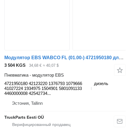
Модулятор EBS WABCO FL (01.00-) 4721950180 для грузовика Volvo FL, FL6, FL7, FL10, FL12, FS718 (1985-2005)
3 504 KGS
34,68 €
≈ 40,07 $
Пневматика - модулятор EBS
4721950180 42123220 1376793 1079666
дизель
41027224 1934975 1504901 5801091133
4460000008 42542734...
Эстония, Tallinn
TruckParts Eesti OÜ