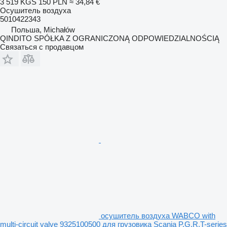
3 519 KGS
150 PLN
≈ 34,84 €
Осушитель воздуха
5010422343
Польша, Michałów
QINDITO SPÓŁKA Z OGRANICZONĄ ODPOWIEDZIALNOŚCIĄ
Связаться с продавцом
осушитель воздуха WABCO with
multi-circuit valve 9325100500 для грузовика Scania P,G,R,T-series