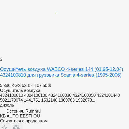
3
Осушитель воздуха WABCO 4-series 144 (01.95-12.04)
4324100810 для грузовика Scania 4-series (1995-2006)
9 396 KGS
93 €
≈ 107,50 $
Осушитель воздуха
4324100810 4324100100 4324100830 4324100950 4324101440
5021170074 1441751 1532140 1369763 1932678...
дизель
Эстония, Rummu
KB AUTO EESTI OÜ
Связаться с продавцом