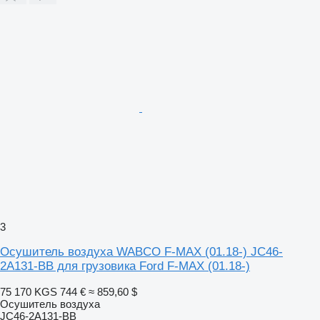
3
Осушитель воздуха WABCO F-MAX (01.18-) JC46-
2A131-BB для грузовика Ford F-MAX (01.18-)
75 170 KGS
744 €
≈ 859,60 $
Осушитель воздуха
JC46-2A131-BB