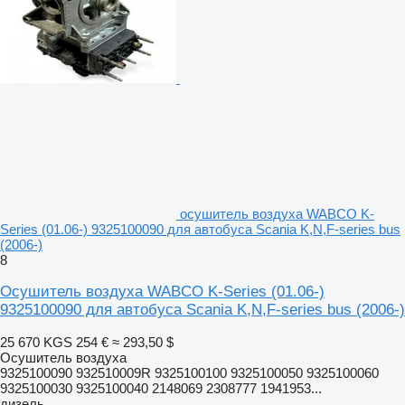
осушитель воздуха WABCO K-
Series (01.06-) 9325100090 для автобуса Scania K,N,F-series bus
(2006-)
8
Осушитель воздуха WABCO K-Series (01.06-)
9325100090 для автобуса Scania K,N,F-series bus (2006-)
25 670 KGS
254 €
≈ 293,50 $
Осушитель воздуха
9325100090 932510009R 9325100100 9325100050 9325100060
9325100030 9325100040 2148069 2308777 1941953...
дизель