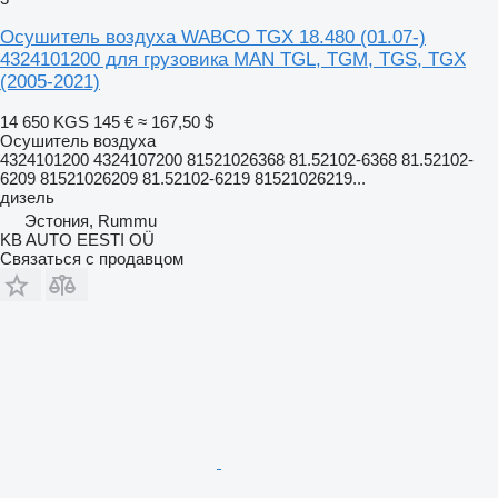
Осушитель воздуха WABCO TGX 18.480 (01.07-)
4324101200 для грузовика MAN TGL, TGM, TGS, TGX
(2005-2021)
14 650 KGS
145 €
≈ 167,50 $
Осушитель воздуха
4324101200 4324107200 81521026368 81.52102-6368 81.52102-
6209 81521026209 81.52102-6219 81521026219...
дизель
Эстония, Rummu
KB AUTO EESTI OÜ
Связаться с продавцом