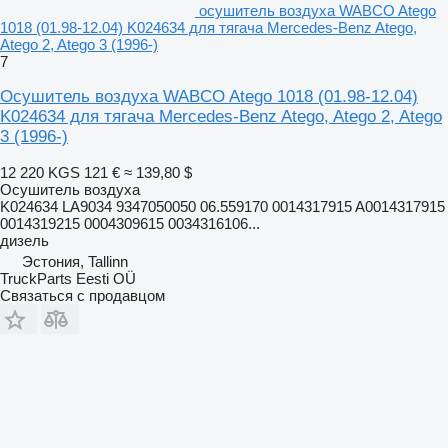
осушитель воздуха WABCO Atego
1018 (01.98-12.04) K024634 для тягача Mercedes-Benz Atego,
Atego 2, Atego 3 (1996-)
7
Осушитель воздуха WABCO Atego 1018 (01.98-12.04)
K024634 для тягача Mercedes-Benz Atego, Atego 2, Atego
3 (1996-)
12 220 KGS
121 €
≈ 139,80 $
Осушитель воздуха
K024634 LA9034 9347050050 06.559170 0014317915 A0014317915
0014319215 0004309615 0034316106...
дизель
Эстония, Tallinn
TruckParts Eesti OÜ
Связаться с продавцом