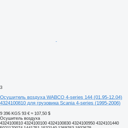
3
Осушитель воздуха WABCO 4-series 144 (01.95-12.04)
4324100810 для грузовика Scania 4-series (1995-2006)
9 396 KGS
93 €
≈ 107,50 $
Осушитель воздуха
4324100810 4324100100 4324100830 4324100950 4324101440
5021170074 1441751 1532140 1369763 1932678...