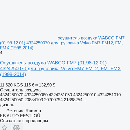
осушитель воздуха WABCO FM7
(01.98-12.01) 4324250070 для грузовика Volvo FM7-FM12, FM,
FMX (1998-2014)
4
Осушитель воздуха WABCO FM7 (01.98-12.01)
4324250070 для грузовика Volvo FM7-FM12, FM, FMX
(1998-2014)
11 620 KGS
115 €
≈ 132,90 $
Осушитель воздуха
4324250070 4324250080 4324251050 4324250010 4324251010
4324250050 20884103 20700794 21398254...
дизель
Эстония, Rummu
KB AUTO EESTI OÜ
Связаться с продавцом