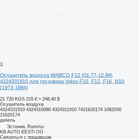
3
Осушитель воздуха WABCO F12 (01.77-12.94)
4324331910 для грузовика Volvo F10, F12, F16, N10
(1973-1994)
21 720 KGS
215 €
≈ 248,40 $
Осушитель воздуха
4324331910 4324310080 4324311910 7421620174 1082030
21620174
дизель
Эстония, Rummu
KB AUTO EESTI OÜ
Связаться с продавцом