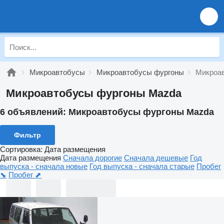
Микроавтобусы
Микроавтобусы фургоны
Микроа
Микроавтобусы фургоны Mazda
6 объявлений:
Микроавтобусы фургоны Mazda
Фильтр
Сортировка
:
Дата размещения
Дата размещения
Сначала дорогие
Сначала дешевые
Год
выпуска - сначала новые
Год выпуска - сначала старые
Пробег
⬊
Пробег ⬈