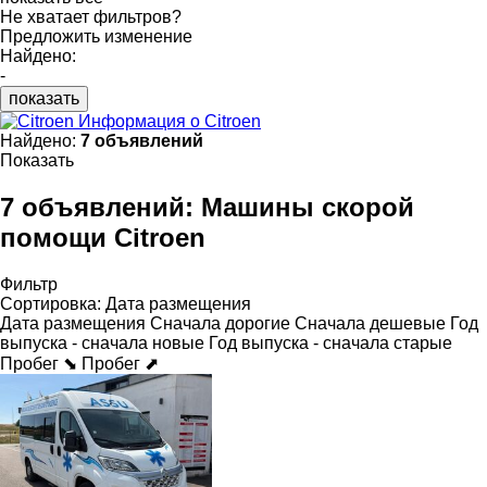
Не хватает фильтров?
Предложить изменение
Найдено:
-
показать
Информация о Citroen
Найдено:
7 объявлений
Показать
7 объявлений:
Машины скорой
помощи Citroen
Фильтр
Сортировка
:
Дата размещения
Дата размещения
Сначала дорогие
Сначала дешевые
Год
выпуска - сначала новые
Год выпуска - сначала старые
Пробег ⬊
Пробег ⬈