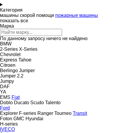
Категория
машины скорой помощи
пожарные машины
показать все
Марка
По данному запросу ничего не найдено
BMW
2-Series
X-Series
Chevrolet
Express
Tahoe
Citroen
Berlingo
Jumper
Jumper 2.2
Jumpy
DAF
YA
EMS
Fiat
Doblo
Ducato
Scudo
Talento
Ford
Explorer
F-series
Ranger
Tourneo
Transit
Foton
GMC
Hyundai
H-series
IVECO