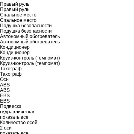
Правый руль
Правый руль
Спальное место
Спальное место
Подушка безопасности
Подушка безопасности
Автономный обогреватель
Автономный обогреватель
Кондиционер
Кондиционер
Круиз-контроль (темпомат)
Круиз-контроль (темпомат)
Тахограф
Тахограф
Оси
ABS
ABS
EBS
EBS
Подвеска
гидравлическая
показать все
Количество осей
2 оси
показать все