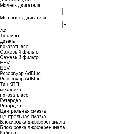
Модель двигателя
Мощность двигателя
–
л.с.
Топливо
дизель
показать все
Сажевый фильтр
Сажевый фильтр
EEV
EEV
Резервуар AdBlue
Резервуар AdBlue
Тип КПП
механика
показать все
Ретардер
Ретардер
Центральная смазка
Центральная смазка
Блокировка дифференциала
Блокировка дифференциала
Кабина