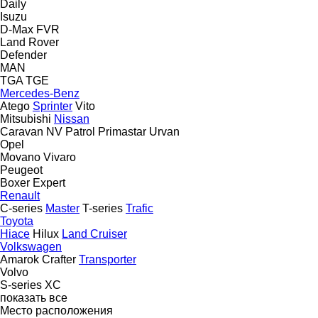
Daily
Isuzu
D-Max
FVR
Land Rover
Defender
MAN
TGA
TGE
Mercedes-Benz
Atego
Sprinter
Vito
Mitsubishi
Nissan
Caravan
NV
Patrol
Primastar
Urvan
Opel
Movano
Vivaro
Peugeot
Boxer
Expert
Renault
C-series
Master
T-series
Trafic
Toyota
Hiace
Hilux
Land Cruiser
Volkswagen
Amarok
Crafter
Transporter
Volvo
S-series
XC
показать все
Место расположения