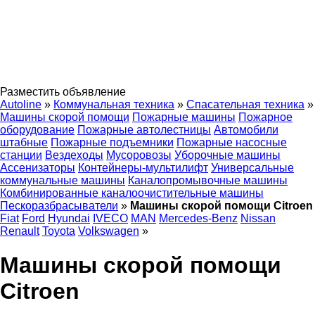
Разместить объявление
Autoline
»
Коммунальная техника
»
Спасательная техника
»
Машины скорой помощи
Пожарные машины
Пожарное
оборудование
Пожарные автолестницы
Автомобили
штабные
Пожарные подъемники
Пожарные насосные
станции
Вездеходы
Мусоровозы
Уборочные машины
Ассенизаторы
Контейнеры-мультилифт
Универсальные
коммунальные машины
Каналопромывочные машины
Комбинированные каналоочистительные машины
Пескоразбрасыватели
»
Машины скорой помощи Citroen
Fiat
Ford
Hyundai
IVECO
MAN
Mercedes-Benz
Nissan
Renault
Toyota
Volkswagen
»
Машины скорой помощи
Citroen