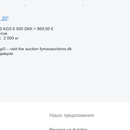
 20"
50 KGS
6 500 DKK
≈ 869,50 €
утов
с
2 000 кг
pS – visit the auction fymasauctions.dk
одавцом
Наши предложения
Реклама на Autoline