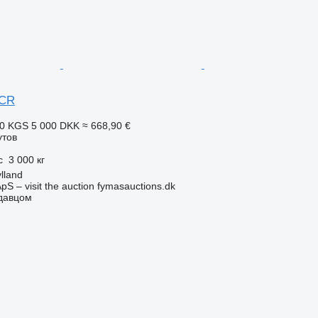
TCR
80 KGS
5 000 DKK
≈ 668,90 €
утов
с
3 000 кг
lland
pS – visit the auction fymasauctions.dk
одавцом