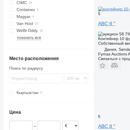
CIMC
Containex
5
Magyar
O-3
LE
MP
ABC 8 "
Van Hool
Welfit Oddy
ADR
58 7
показать все
T-series
LPG
Контейнер 10 ф
Собственный ве
Дания, Sønde
Fymas Auctions A
Место расположения
Связаться с пр
Поиск по радиусу
Кыргызстан
Цена
5
ABC 8 "
–