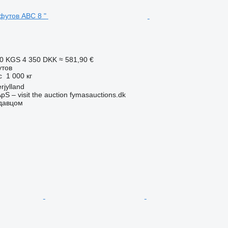
90 KGS
4 350 DKK
≈ 581,90 €
утов
с
1 000 кг
rjylland
pS – visit the auction fymasauctions.dk
одавцом