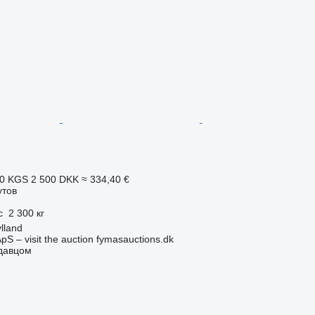
90 KGS
2 500 DKK
≈ 334,40 €
утов
с
2 300 кг
lland
pS – visit the auction fymasauctions.dk
одавцом