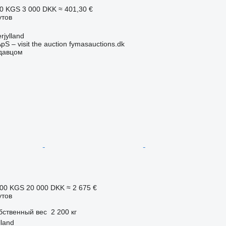
50 KGS
3 000 DKK
≈ 401,30 €
утов
rjylland
pS – visit the auction fymasauctions.dk
одавцом
300 KGS
20 000 DKK
≈ 2 675 €
утов
бственный вес
2 200 кг
lland