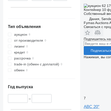
62 1
Контейнер 10 ф
Собственный ве
Дания, Sønde
Fymas Auctions A
Тип объявления
Связаться с пр
аукцион
Подпишитесь на
от производителя
лизинг
Подписатьс
кредит
Нажимая, вы со
рассрочка
trade-in (обмен с доплатой)
обмен
Год выпуска
7
–
ABC 20"