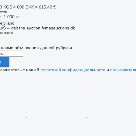
70 KGS
4 600 DKK
≈ 615,40 €
утов
с
1 000 кг
rjylland
pS – visit the auction fymasauctions.dk
одавцом
 новые объявления данной рубрики
я
глашаетесь с нашей
политикой конфиденциальности
и
пользовател