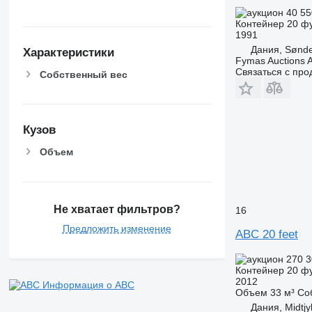
40 5
Контейнер 20 ф
1991
Дания, Sønde
Характеристики
Fymas Auctions A
Связаться с пр
Собственный вес
Кузов
Объем
Не хватает фильтров?
16
Предложить изменение
ABC 20 feet
270 
Контейнер 20 ф
2012
Информация о ABC
Объем
33 м³
Со
Дания, Midtjy