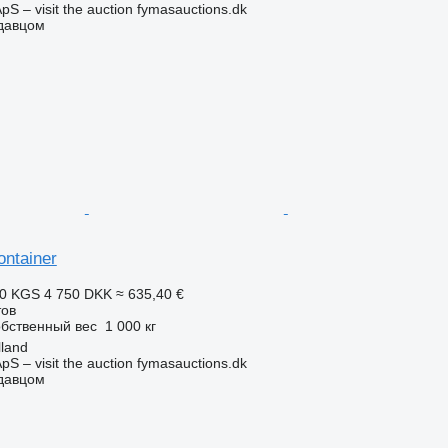
pS – visit the auction fymasauctions.dk
одавцом
ntainer
00 KGS
4 750 DKK
≈ 635,40 €
тов
бственный вес
1 000 кг
lland
pS – visit the auction fymasauctions.dk
одавцом