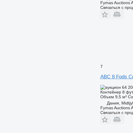
Fymas Auctions A
Связаться с пр
7
ABC 8 Fods Co
64 2
Контейнер 8 фу
Объем
9,5 м³
Со
Дания, Midtjy
Fymas Auctions A
Связаться с пр