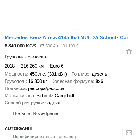
Mercedes-Benz Arocs 4145 8x6 MULDA Schmitz Cargobull 2018r
8 840 000 KGS
87 500 €
≈ 101 100 $
Грузовик - самосвал
2018
216 260 км
Euro 6
Мощность
450 л.с. (331 кВт)
Топливо
дизель
Грузопод.
16 390 кг
Колесная формула
8x6
Подвеска
рессора/рессора
Марка кузова
Schmitz Cargobull
Способ разгрузки
задняя
Польша, Nowe Iganie
AUTOIGANIE