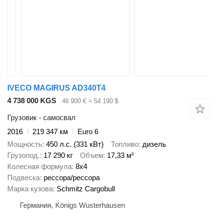
IVECO MAGIRUS AD340T4
4 738 000 KGS
46 900 €
≈ 54 190 $
Грузовик - самосвал
2016
219 347 км
Euro 6
Мощность
450 л.с. (331 кВт)
Топливо
дизель
Грузопод.
17 290 кг
Объем
17,33 м³
Колесная формула
8x4
Подвеска
рессора/рессора
Марка кузова
Schmitz Cargobull
Германия, Königs Wusterhausen