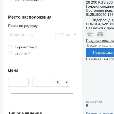
Mercedes-Benz
28 290 KGS
280 
Головка соедин
Состояние
новы
9125180040 167
Место расположения
Нидерланды,
EUROGRAVIS N
Поиск по радиусу
Связаться с пр
Подпишитесь на
Кыргызстан
Подписатьс
Европа
Нажимая, вы со
Польша
Германия
Цена
Нидерланды
–
грузовика
6
Тип объявления