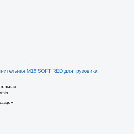
инительная M16 SOFT RED для грузовика
ительная
omin
одавцом