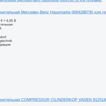
инительная Mercedes-Benz Hausmarke 0004298730 для гр
 €
≈ 6,05 $
ительная
й
dorf
gtechnik
одавцом
динительная COMPRESSOR CILINDERKOP VADEN 9125180