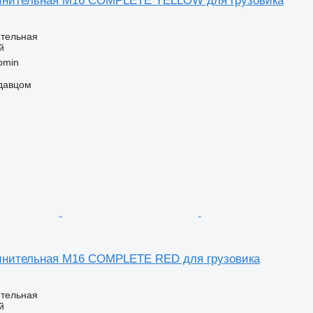
динительная M16 COMPLETE YELLOW для грузовика
ительная
й
omin
одавцом
инительная M16 COMPLETE RED для грузовика
ительная
й