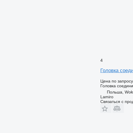
4
Головка соед
Цена по запросу
Головка соедин
Польша, Woł
Lamiro
Связаться с пр