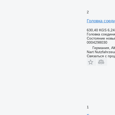
2
Головка соед
630,40 KGS
6,24
Головка соедин
Состояние
новы
0004298030
Германия, Alt
Nart Nutzfahrzeu
Связаться с пр
1