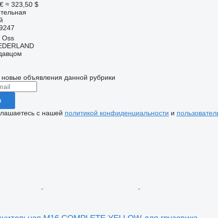
€
≈ 323,50 $
ительная
й
9247
 Oss
EDERLAND
одавцом
 новые объявления данной рубрики
я
глашаетесь с нашей
политикой конфиденциальности
и
пользовател