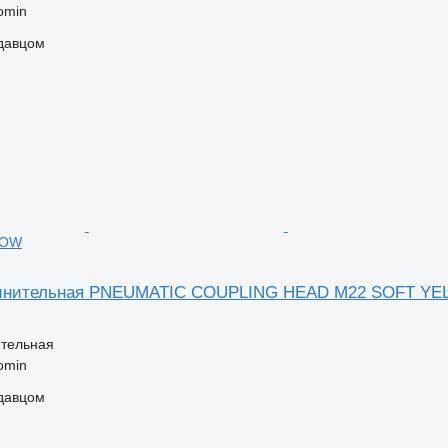
omin
одавцом
LOW
динительная PNEUMATIC COUPLING HEAD M22 SOFT Y
ительная
omin
одавцом