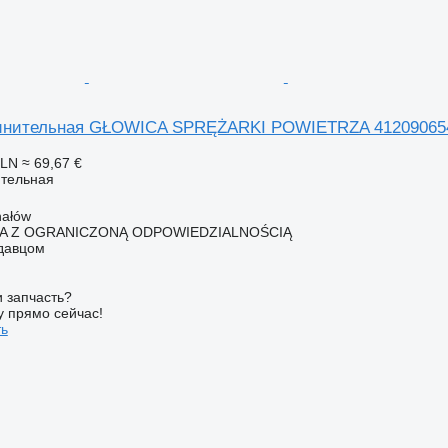
динительная GŁOWICA SPRĘŻARKI POWIETRZA 412090654
PLN
≈ 69,67 €
ительная
hałów
KA Z OGRANICZONĄ ODPOWIEDZIALNOŚCIĄ
одавцом
 запчасть?
у прямо сейчас!
ть