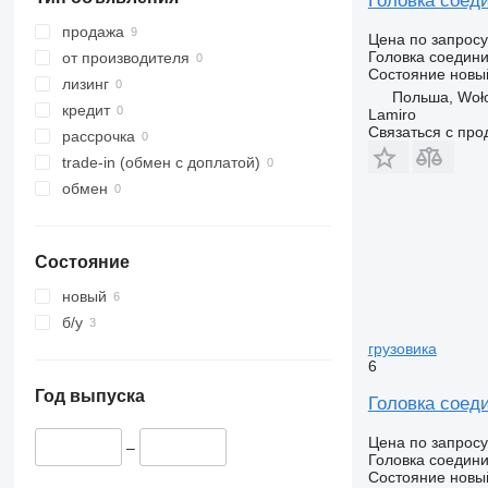
Головка сое
продажа
Цена по запросу
Головка соедин
от производителя
Состояние
новы
лизинг
Польша, Woł
кредит
Lamiro
Связаться с пр
рассрочка
trade-in (обмен с доплатой)
обмен
Состояние
новый
б/у
грузовика
6
Год выпуска
Головка соед
Цена по запросу
–
Головка соедин
Состояние
новы