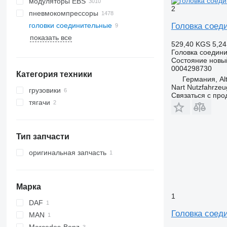
модуляторы EBS
2
пневмокомпрессоры
Головка соед
головки соединительные
показать все
529,40 KGS
5,24
Головка соедин
Состояние
новы
0004298730
Категория техники
Германия, Alt
Nart Nutzfahrzeu
грузовики
Связаться с пр
тягачи
Тип запчасти
оригинальная запчасть
Марка
1
DAF
Головка сое
MAN
XF