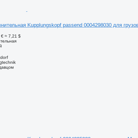
инительная Kupplungskopf passend 0004298030 для гру
 €
≈ 7,21 $
ительная
й
dorf
gtechnik
одавцом