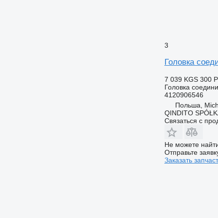
3
Головка сое
7 039 KGS
300 
Головка соедин
4120906546
Польша, Mic
QINDITO SPÓŁ
Связаться с пр
Не можете найти
Отправьте заявк
Заказать запчас