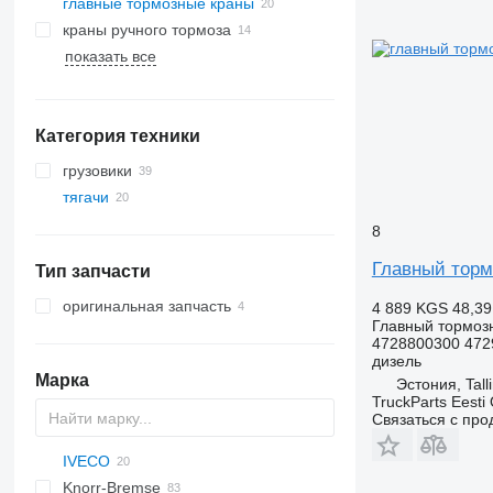
главные тормозные краны
краны ручного тормоза
показать все
Категория техники
грузовики
тягачи
8
Главный тормо
Тип запчасти
оригинальная запчасть
4 889 KGS
48,39
Главный тормоз
4728800300 472
дизель
Марка
Эстония, Tall
TruckParts Eesti
Связаться с пр
IVECO
CF
Knorr-Bremse
LF
EuroCargo