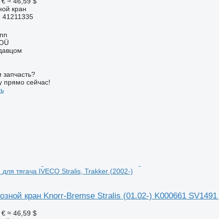
 €
≈ 46,59 $
ной кран
 41211335
inn
 OÜ
одавцом
 запчасть?
у прямо сейчас!
ть
ля тягача IVECO Stralis, Trakker (2002-)
зной кран Knorr-Bremse Stralis (01.02-) K000661 SV1491 д
 €
≈ 46,59 $