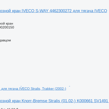
озной кран IVECO S-WAY 4462300272 для тягача IVECO
ной кран
00200150
одавцом
ля тягача IVECO Stralis, Trakker (2002-)
зной кран Knorr-Bremse Stralis (01.02-) K000661 SV1491 д