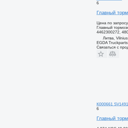
6
Главный торм
Цена по запросу
Главный тормоз
4462300272, 48
Литва, Vilnius
EGDA Truckparts
Связаться с пр
K000661 SV1491 д
6
Главный тормо