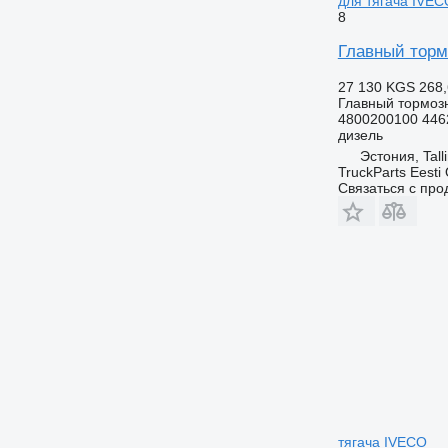
для тягача IVECO
8
Главный торм
27 130 KGS
268,
Главный тормоз
4800200100 446
дизель
Эстония, Tall
TruckParts Eesti
Связаться с пр
тягача IVECO