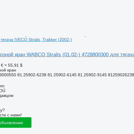
ягача IVECO Stralis, Trakker (2002-)
зной кран WABCO Stralis (01.02-) 4728800300 для тягача 
 €
≈ 55,91 $
ной кран
9000550 81.25902-6238 81.25902-6145 81.25902-9145 81259026238
inn
 OÜ
одавцом
ку?
сте с нами!
 объявление