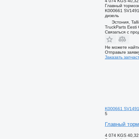
4 074 KGS
40,32
Главный тормоз
K000661 SV1491
дизель
Эстония, Tall
TruckParts Eesti
Связаться с пр
Не можете найти
Отправьте заявк
Заказать запчас
K000661 SV1491 д
5
Главный тормо
4 074 KGS
40,32