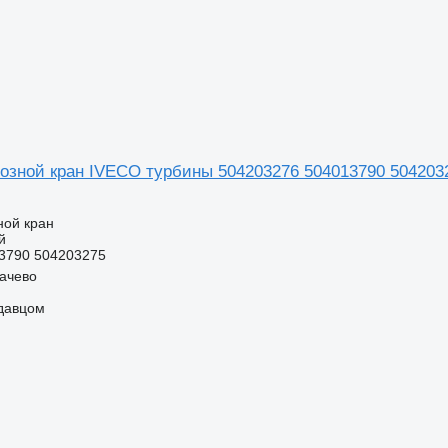
озной кран IVECO турбины 504203276 504013790 50420
ной кран
й
3790 504203275
качево
одавцом