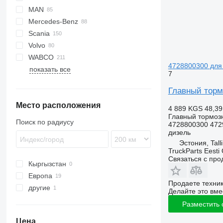
MAN
XF
S-Way
Mercedes-Benz
XG
Stralis
F90
Scania
Trakker
L2000
Actros
G-series
Volvo
TGA
Antos
K-series
G-series
WABCO
TGL
Arocs
Kerax
K-series
FH
4728800300 для т
показать все
TGM
Atego
Magnum
P-series
FL
7
TGS
Axor
Midlum
R-series
FM
Главный тормо
TGX
Econic
Premium
FMX
Место расположения
VNL
4 889 KGS
48,39
Главный тормоз
Поиск по радиусу
4728800300 472
дизель
Эстония, Tall
TruckParts Eesti
Связаться с пр
Кыргызстан
Европа
Продаете техни
другие
Эстония
Делайте это вме
Литва
Украина
Разместить
Португалия
Цена