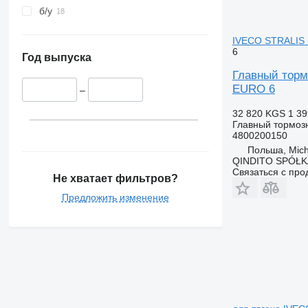
б/у
IVECO STRALIS 
6
Год выпуска
Главный тор
EURO 6
–
32 820 KGS
1 3
Главный тормоз
4800200150
Польша, Mic
QINDITO SPÓŁ
Связаться с пр
Не хватает фильтров?
Предложить изменение