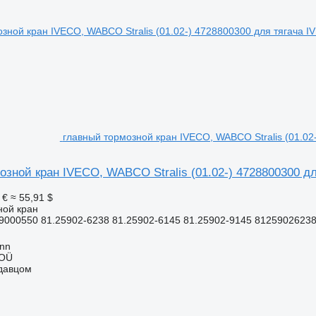
главный тормозной кран IVECO, WABCO Stralis (01.02-)
зной кран IVECO, WABCO Stralis (01.02-) 4728800300 для
 €
≈ 55,91 $
ной кран
9000550 81.25902-6238 81.25902-6145 81.25902-9145 81259026238
inn
 OÜ
одавцом