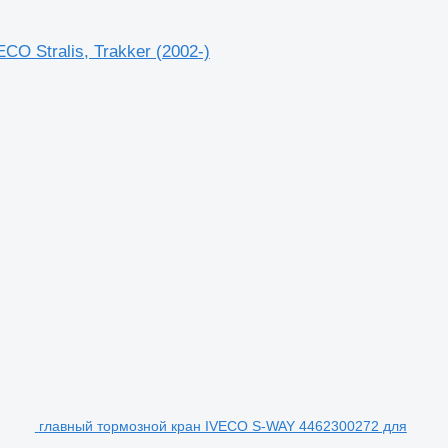
 Stralis, Trakker (2002-)
главный тормозной кран IVECO S-WAY 4462300272 для