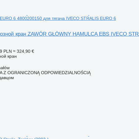
EURO 6 4800200150 для тягача IVECO STRALIS EURO 6
мозной кран ZAWÓR GŁÓWNY HAMULCA EBS IVECO STRAL
99 PLN
≈ 324,90 €
ной кран
hałów
KA Z OGRANICZONĄ ODPOWIEDZIALNOŚCIĄ
одавцом