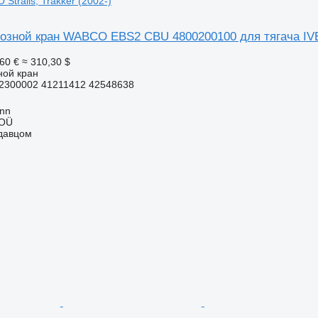
 Stralis, Trakker (2002-)
озной кран WABCO EBS2 CBU 4800200100 для тягача IVECO
60 €
≈ 310,30 $
ной кран
2300002 41211412 42548638
inn
 OÜ
одавцом