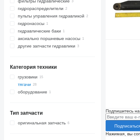
фильтры гидравлические
гидрораспределители
пульты управления гидравликой
гидронасосы
гидравлические баки
аксиально поршневые насосы
другие запчасти гидравлики
Категория техники
грузовики
тягачи
оборудование
оборудование для грузовой
техники
Подпишитесь на
гидроборты
Тип запчасти
оригинальная запчасть
Подписатьс
Нажимая, вы со