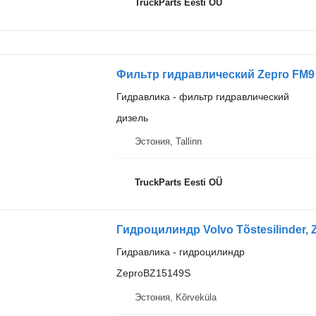
TruckParts Eesti OÜ
Гидравлика - фильтр гидравлический
дизель
Эстония, Tallinn
TruckParts Eesti OÜ
Гидроцилиндр Volvo Tõstesilinder,
Гидравлика - гидроцилиндр
ZeproBZ15149S
Эстония, Kõrveküla