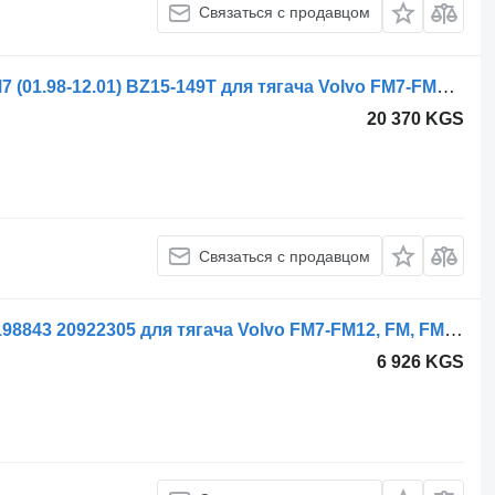
Связаться с продавцом
Tail Lift Hydraulic System HAIDEX FM7 (01.98-12.01) BZ15-149T для тягача Volvo FM7-FM12, FM, FMX (1998-2014)
20 370 KGS
Связаться с продавцом
Гидроцилиндр Volvo FMX (01.10-) 3198843 20922305 для тягача Volvo FM7-FM12, FM, FMX (1998-2014)
6 926 KGS