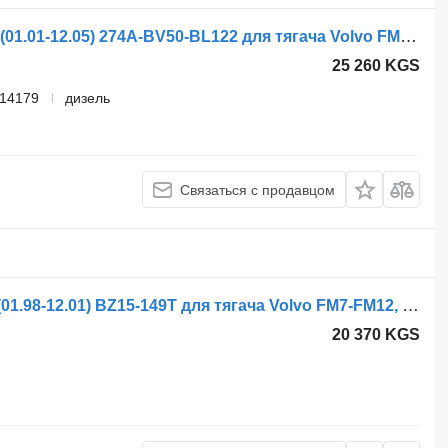
Фильтр гидравлический Volvo FM9 (01.01-12.05) 274A-BV50-BL122 для тягача Volvo FM7-FM12, FM, FMX (1998-2014)
25 260 KGS
014179
дизель
Связаться с продавцом
Tail Lift Hydraulic System Volvo FM7 (01.98-12.01) BZ15-149T для тягача Volvo FM7-FM12, FM, FMX (1998-2014)
20 370 KGS