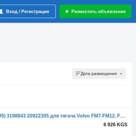
Вход / Регистрация
Разместить объявление
Дата размещения
Гидроцилиндр Volvo FM9 (01.01-12.05) 3198843 20922305 для тягача Volvo FM7-FM12, FM, FMX (1998-2014)
6 926 KGS