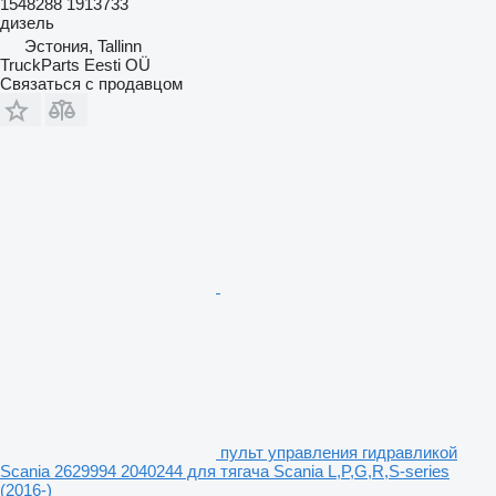
1548288 1913733
дизель
Эстония, Tallinn
TruckParts Eesti OÜ
Связаться с продавцом
пульт управления гидравликой
Scania 2629994 2040244 для тягача Scania L,P,G,R,S-series
(2016-)