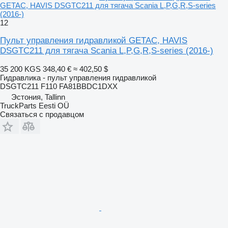
GETAC, HAVIS DSGTC211 для тягача Scania L,P,G,R,S-series
(2016-)
12
Пульт управления гидравликой GETAC, HAVIS
DSGTC211 для тягача Scania L,P,G,R,S-series (2016-)
35 200 KGS
348,40 €
≈ 402,50 $
Гидравлика - пульт управления гидравликой
DSGTC211 F110 FA81BBDC1DXX
Эстония, Tallinn
TruckParts Eesti OÜ
Связаться с продавцом