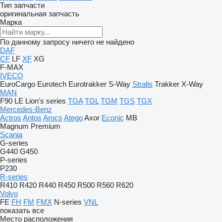
Тип запчасти
оригинальная запчасть
Марка
По данному запросу ничего не найдено
DAF
CF
LF
XF
XG
F-MAX
IVECO
EuroCargo
Eurotech
Eurotrakker
S-Way
Stralis
Trakker
X-Way
MAN
F90
LE
Lion's series
TGA
TGL
TGM
TGS
TGX
Mercedes-Benz
Actros
Antos
Arocs
Atego
Axor
Econic
MB
Magnum
Premium
Scania
G-series
G440
G450
P-series
P230
R-series
R410
R420
R440
R450
R500
R560
R620
Volvo
FE
FH
FM
FMX
N-series
VNL
показать все
Место расположения