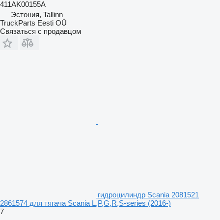
411AK00155A
Эстония, Tallinn
TruckParts Eesti OÜ
Связаться с продавцом
гидроцилиндр Scania 2081521
2861574 для тягача Scania L,P,G,R,S-series (2016-)
7