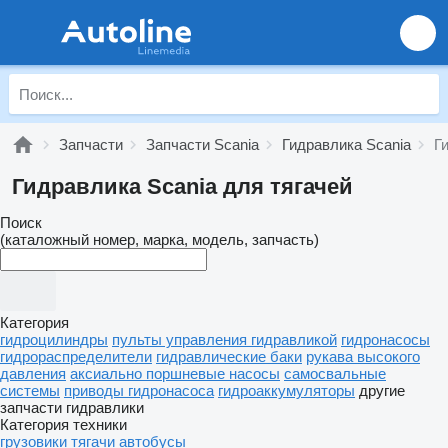
Запчасти
Запчасти Scania
Гидравлика Scania
Г
Гидравлика Scania для тягачей
Поиск
(каталожный номер, марка, модель, запчасть)
Категория
гидроцилиндры
пульты управления гидравликой
гидронасосы
гидрораспределители
гидравлические баки
рукава высокого
давления
аксиально поршневые насосы
самосвальные
системы
приводы гидронасоса
гидроаккумуляторы
другие
запчасти гидравлики
Категория техники
грузовики
тягачи
автобусы