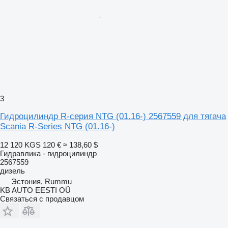
3
Гидроцилиндр R-серия NTG (01.16-) 2567559 для тягача
Scania R-Series NTG (01.16-)
12 120 KGS
120 €
≈ 138,60 $
Гидравлика - гидроцилиндр
2567559
дизель
Эстония, Rummu
KB AUTO EESTI OÜ
Связаться с продавцом