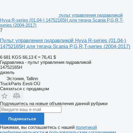
пульт управления гидравликой
Hyva R-series (01.04-) 14752165H для тягача Scania P,G,R,T-
series (2004-2017)
7
Пульт управления гидравликой Hyva R-series (01.04-)
14752165H для тягача Scania P,G,R,T-series (2004-2017)
6 681 KGS
66,13 €
≈ 76,41 $
Гидравлика - пульт управления гидравликой
14752165H
дизель
Эстония, Tallinn
TruckParts Eesti OÜ
Связаться с продавцом
Подпишитесь на новые объявления данной рубрики
Подписаться
Нажимая, вы соглашаетесь с нашей
политикой
конфиденциальности
и
пользовательским соглашением
.