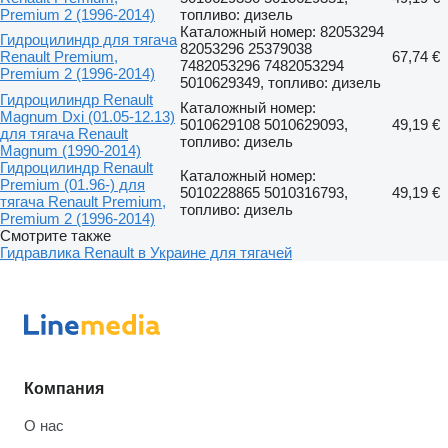
Premium 2 (1996-2014)
топливо: дизель
Каталожный номер: 82053294
Гидроцилиндр для тягача
82053296 25379038
Renault Premium,
67,74 €
7482053296 7482053294
Premium 2 (1996-2014)
5010629349, топливо: дизель
Гидроцилиндр Renault
Каталожный номер:
Magnum Dxi (01.05-12.13)
5010629108 5010629093,
49,19 €
для тягача Renault
топливо: дизель
Magnum (1990-2014)
Гидроцилиндр Renault
Каталожный номер:
Premium (01.96-) для
5010228865 5010316793,
49,19 €
тягача Renault Premium,
топливо: дизель
Premium 2 (1996-2014)
Смотрите также
Гидравлика Renault в Украине для тягачей
Компания
О нас