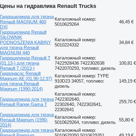
Цены на гидравлика Renault Trucks
Гидроцилиндр для тягача
Каталожный номер:
Renault MAGNUM 460
46,45 €
5010629264
DXI
Гидроцилиндр Renault
SIŁOWNIK
Каталожный номер:
PODNOSZENIA KABINY
34,84 €
5010224332
для тягача Renault
MAGNUM 440
Гидроцилиндр Renault T
Каталожный номер:
(01.13-) для тягача
7422928436 7422302638
100,81 €
Renault T (2013-)
7422070293, топливо: дизель
Гидронасос Renault
Каталожный номер: TYPE
Magnum AE (01.90-12.97)
910D23 34057, топливо:
149,19 €
для тягача Renault
дизель
Magnum (1990-2014)
Каталожный номер:
Гидроцилиндр для тягача
7422302640,
259,70 €
Renault Range Gama T
22302640, 7422302641,
22302641
Гидроцилиндр для тягача
Каталожный номер:
Renault Magnum (1990-
55,80 €
5010629264, топливо: дизель
2014)
Гидроцилиндр для тягача
Каталожный номер:
Renault Premium,
5010629350 5010629351,
49,19 €