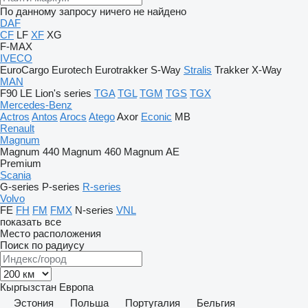
По данному запросу ничего не найдено
DAF
CF
LF
XF
XG
F-MAX
IVECO
EuroCargo
Eurotech
Eurotrakker
S-Way
Stralis
Trakker
X-Way
MAN
F90
LE
Lion's series
TGA
TGL
TGM
TGS
TGX
Mercedes-Benz
Actros
Antos
Arocs
Atego
Axor
Econic
MB
Renault
Magnum
Magnum 440
Magnum 460
Magnum AE
Premium
Scania
G-series
P-series
R-series
Volvo
FE
FH
FM
FMX
N-series
VNL
показать все
Место расположения
Поиск по радиусу
Кыргызстан
Европа
Эстония
Польша
Португалия
Бельгия