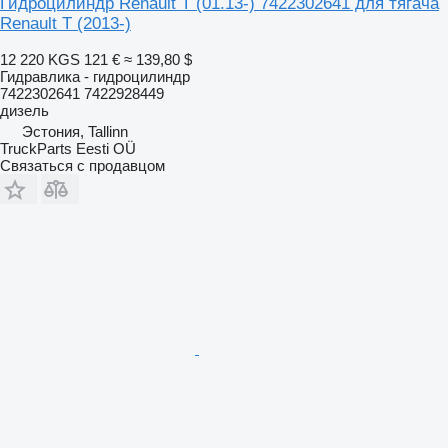
Гидроцилиндр Renault T (01.13-) 7422302641 для тягача
Renault T (2013-)
12 220 KGS
121 €
≈ 139,80 $
Гидравлика - гидроцилиндр
7422302641 7422928449
дизель
Эстония, Tallinn
TruckParts Eesti OÜ
Связаться с продавцом