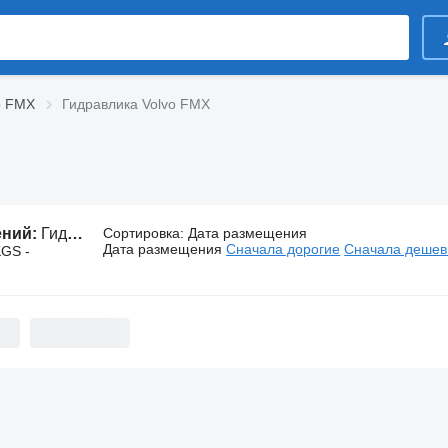
o FMX
Гидравлика Volvo FMX
ений:
Гидравлика Volvo FMX
Сортировка
:
Дата размещения
Дата размещения
Сначала дорогие
Сначала деше
KGS -