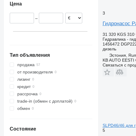
Цена
FL614
FL615
3
–
Гидронасос Pa
31 320 KGS
310 
Гидравлика - ги
1456472 DGP22
дизель
Тип объявления
Эстония, R
KB AUTO EESTI
продажа
Связаться с пр
от производителя
лизинг
кредит
рассрочка
trade-in (обмен с доплатой)
обмен
SLPD46/46 для г
Состояние
5