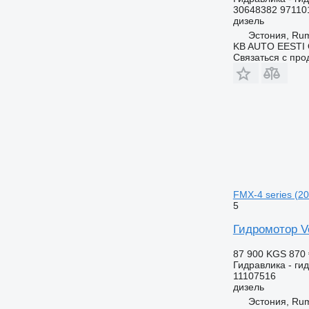
30648382 97110
дизель
Эстония, R
KB AUTO EESTI
Связаться с пр
FMX-4 series (20
5
Гидромотор Vo
87 900 KGS
870 
Гидравлика - ги
11107516
дизель
Эстония, R