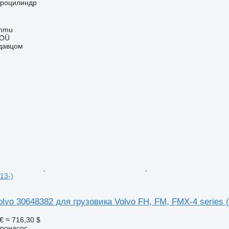
дроцилиндр
ummu
 OÜ
одавцом
13-)
lvo 30648382 для грузовика Volvo FH, FM, FMX-4 series (
€
≈ 716,30 $
дронасос