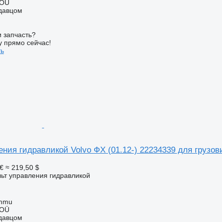
 OÜ
одавцом
 запчасть?
у прямо сейчас!
ть
ния гидравликой Volvo ФХ (01.12-) 22234339 для грузови
€
≈ 219,50 $
льт управления гидравликой
ummu
 OÜ
одавцом