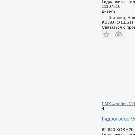
Гидравлика - ги
11107516
дизель
Эстония, R
KB AUTO EESTI
Связаться с пр
FMX-4 series (20
4
Гидронасос Vo
62 640 KGS
620 
Гидравлика - ги