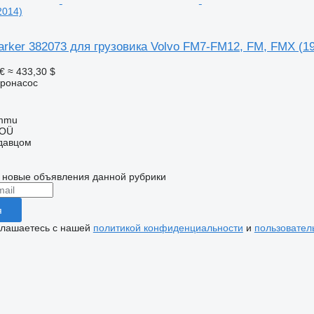
2014)
rker 382073 для грузовика Volvo FM7-FM12, FM, FMX (1
€
≈ 433,30 $
дронасос
ummu
 OÜ
одавцом
 новые объявления данной рубрики
я
глашаетесь с нашей
политикой конфиденциальности
и
пользовател