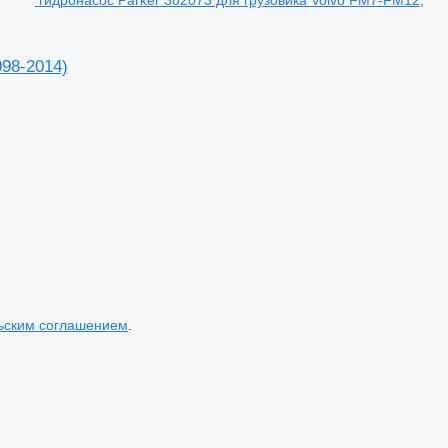
гидронасос Parker 382073 для грузовика Volvo FM7-FM12,
998-2014)
ьским соглашением
.