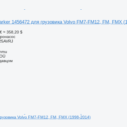
rker 1456472 для грузовика Volvo FM7-FM12, FM, FMX (
€
≈ 358,20 $
дронасос
25AVRJ
ummu
 OÜ
одавцом
рузовика Volvo FM7-FM12, FM, FMX (1998-2014)