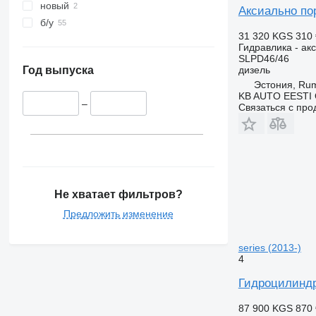
новый
Аксиально по
б/у
31 320 KGS
310 
Гидравлика - ак
SLPD46/46
дизель
Год выпуска
Эстония, R
KB AUTO EESTI
–
Связаться с пр
Не хватает фильтров?
Предложить изменение
series (2013-)
4
Гидроцилиндр 
87 900 KGS
870 