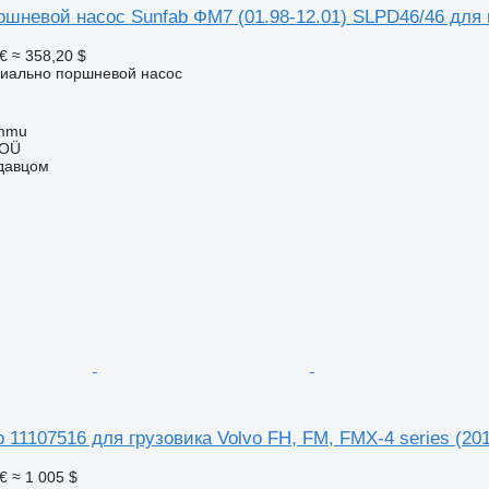
ршневой насос Sunfab ФМ7 (01.98-12.01) SLPD46/46 для 
€
≈ 358,20 $
сиально поршневой насос
ummu
 OÜ
одавцом
11107516 для грузовика Volvo FH, FM, FMX-4 series (201
€
≈ 1 005 $