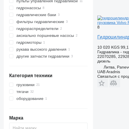
пульты управления гидравликой
гидронасосы
гидравлические баки
фильтры гидравлические
грузовика Volvo 
8
гидрораспределители
аксиально поршневые насосы
Гидроцилиндр
гидромоторы
10 020 KGS
99,1
рукава высокого давления
Гидравлика - ги
другие запчасти гидравлики
22070285, 2292
дизель
Литва, Panev
UAB Aradnis
Категория техники
Связаться с пр
грузовики
тягачи
оборудование
оборудование для грузовой
техники
гидроборты
Марка