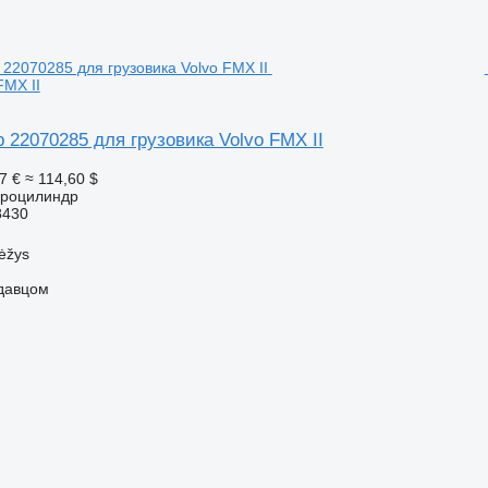
FMX II
 22070285 для грузовика Volvo FMX II
7 €
≈ 114,60 $
дроцилиндр
8430
ėžys
одавцом