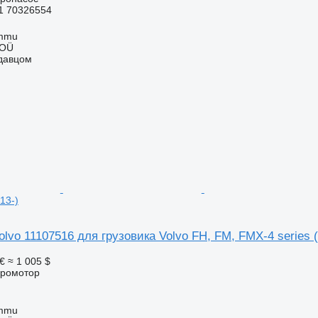
1 70326554
ummu
 OÜ
одавцом
13-)
lvo 11107516 для грузовика Volvo FH, FM, FMX-4 series (
€
≈ 1 005 $
дромотор
ummu