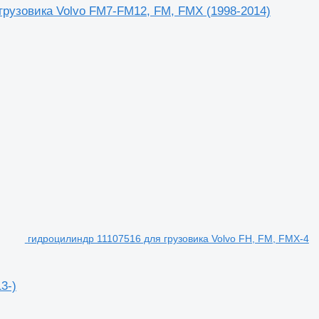
грузовика Volvo FM7-FM12, FM, FMX (1998-2014)
гидроцилиндр 11107516 для грузовика Volvo FH, FM, FMX-4
3-)