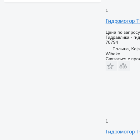
1
Гидромотор T
Цена по запросу
Гидравлика - ги
78794
Польша, Koj
Wibako
Связаться с пр
1
Гидромотор T