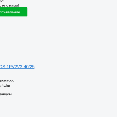
ку?
сте с нами!
 объявление
OS 1PV2V3-40/25
дронасос
szówka
одавцом