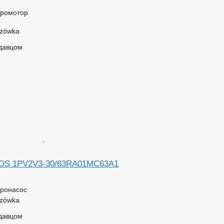
дромотор
szówka
одавцом
TOS 1PV2V3-30/63RA01MC63A1
дронасос
szówka
одавцом