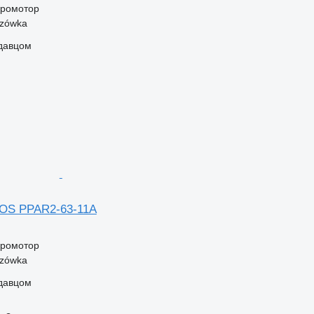
дромотор
szówka
одавцом
TOS PPAR2-63-11A
дромотор
szówka
одавцом