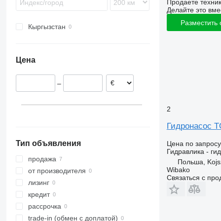
Продаете техни
O-series
FL
Делайте это вме
SK
FM
Разместить
Кыргызстан
Sprinter
FMX
Tourismo
L-series
Travego
VNL
Цена
–
2
Гидронасос T
Тип объявления
Цена по запросу
Гидравлика - ги
продажа
Польша, Koj
Wibako
от производителя
Связаться с пр
лизинг
кредит
рассрочка
trade-in (обмен с доплатой)