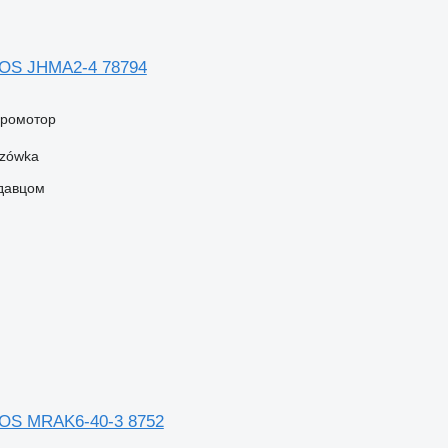
OS JHMA2-4 78794
дромотор
szówka
одавцом
OS MRAK6-40-3 8752