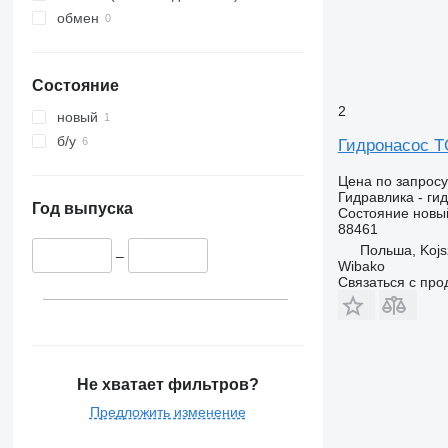
обмен
Состояние
2
новый
б/у
Гидронасос T
Цена по запросу
Гидравлика - ги
Год выпуска
Состояние
новы
88461
Польша, Koj
–
Wibako
Связаться с пр
Не хватает фильтров?
Предложить изменение