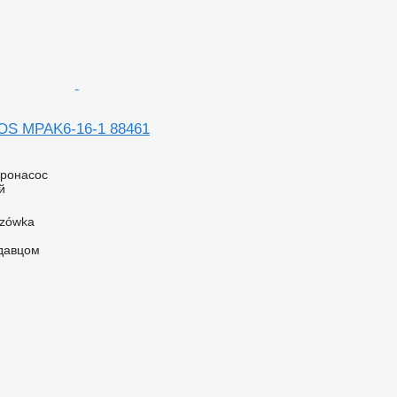
OS MPAK6-16-1 88461
дронасос
й
szówka
одавцом