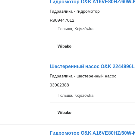
Гидромотор O&K A16VE80HZ/60W-
Гидравлика - гидромотор
R909447012
Польша, Kojszówka
Wibako
Шестеренный насос O&K 2244996L
Гидравлика - шестеренный насос
03962388
Польша, Kojszówka
Wibako
Гидромотор O&K A16VE80HZ/60W-