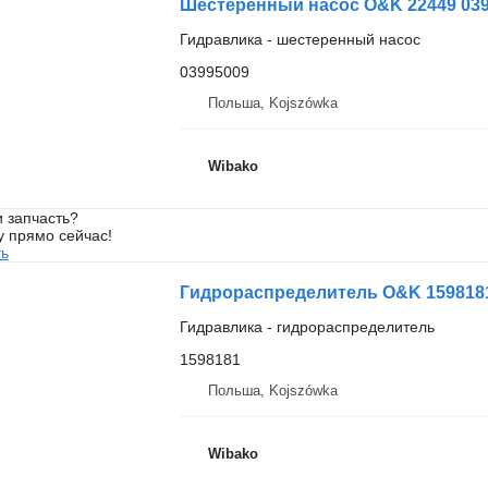
Шестеренный насос O&K 22449 03
Гидравлика - шестеренный насос
03995009
Польша, Kojszówka
Wibako
 запчасть?
у прямо сейчас!
ть
Гидрораспределитель O&K 159818
Гидравлика - гидрораспределитель
1598181
Польша, Kojszówka
Wibako