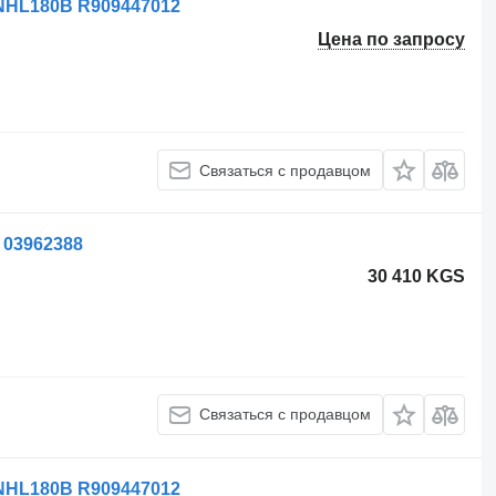
NHL180B R909447012
Цена по запросу
Связаться с продавцом
 03962388
30 410 KGS
Связаться с продавцом
NHL180B R909447012