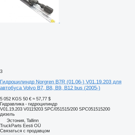
3
Гидроцилиндр Norgren B7R (01.06-) V01.19.203 для
автобуса Volvo B7, B8, B9, B12 bus (2005-)
5 052 KGS
50 €
≈ 57,77 $
Гидравлика - гидроцилиндр
V01.19.203 V0119203 SPC/051515/200 SPC051515200
дизель
Эстония, Tallinn
TruckParts Eesti OÜ
Связаться с продавцом