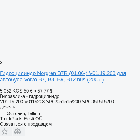
3
Гидроцилиндр Norgren B7R (01.06-) V01.19.203 для
автобуса Volvo B7, B8, B9, B12 bus (2005-)
5 052 KGS
50 €
≈ 57,77 $
Гидравлика - гидроцилиндр
V01.19.203 V0119203 SPC/051515/200 SPC051515200
дизель
Эстония, Tallinn
TruckParts Eesti OÜ
Связаться с продавцом