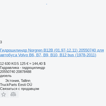
3
Гидроцилиндр Norgren B12B (01.97-12.11) 20550740 для
автобуса Volvo B6, B7, B9, B10, B12 bus (1978-2011)
12 630 KGS
125 €
≈ 144,40 $
Гидравлика - гидроцилиндр
20550740 20878488
дизель
Эстония, Tallinn
TruckParts Eesti OÜ
Связаться с продавцом