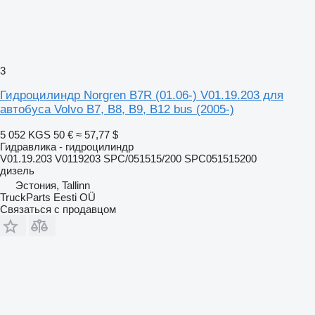
3
Гидроцилиндр Norgren B7R (01.06-) V01.19.203 для
автобуса Volvo B7, B8, B9, B12 bus (2005-)
5 052 KGS
50 €
≈ 57,77 $
Гидравлика - гидроцилиндр
V01.19.203 V0119203 SPC/051515/200 SPC051515200
дизель
Эстония, Tallinn
TruckParts Eesti OÜ
Связаться с продавцом