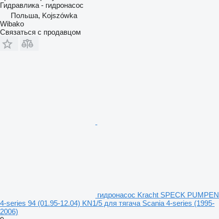
Гидравлика - гидронасос
Польша, Kojszówka
Wibako
Связаться с продавцом
гидронасос Kracht SPECK PUMPEN
4-series 94 (01.95-12.04) KN1/5 для тягача Scania 4-series (1995-
2006)