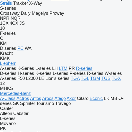
Stralis
Trakker
X-Way
S-series
Crossway
Daily
Magelys
Proway
NPR
NQR
1CX
4CX
JS
10
F-series
C
KM
D series
PC
WA
Kracht
KMK
Liebherr
A-series
K-Series
L-series
LH
LTM
PR
R-series
D-series
H-series
K-series
L-series
P-series
R-series
W-series
A-series
F90
L2000
LE
Lion's series
TGA
TGL
TGM
TGS
TGX
12
MHKS
Mercedes-Benz
A-Class
Actros
Antos
Arocs
Atego
Axor
Citaro
Econic
LK
MB
O-
series
SK
Sprinter
Tourismo
Travego
Canter
Atleon
Cabstar
L-series
Movano
PK