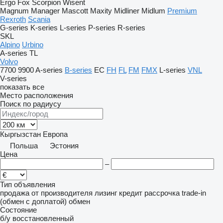
Ergo
Fox
Scorpion
Wisent
Magnum
Manager
Mascott
Maxity
Midliner
Midlum
Premium
Rexroth
Scania
G-series
K-series
L-series
P-series
R-series
SKL
Alpino
Urbino
A-series
TL
Volvo
7700
9900
A-series
B-series
EC
FH
FL
FM
FMX
L-series
VNL
V-series
показать все
Место расположения
Поиск по радиусу
Кыргызстан
Европа
Польша
Эстония
Цена
–
Тип объявления
продажа
от производителя
лизинг
кредит
рассрочка
trade-in
(обмен с доплатой)
обмен
Состояние
б/у
восстановленный