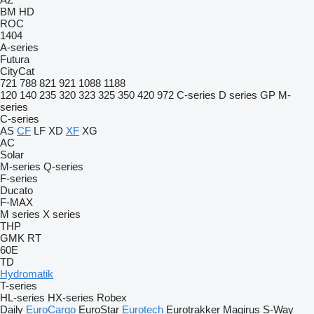
BM
HD
ROC
1404
A-series
Futura
CityCat
721
788
821
921
1088
1188
120
140
235
320
323
325
350
420
972
C-series
D series
GP
M-
series
C-series
AS
CF
LF
XD
XF
XG
AC
Solar
M-series
Q-series
F-series
Ducato
F-MAX
M series
X series
THP
GMK
RT
60E
TD
Hydromatik
T-series
HL-series
HX-series
Robex
Daily
EuroCargo
EuroStar
Eurotech
Eurotrakker
Magirus
S-Way