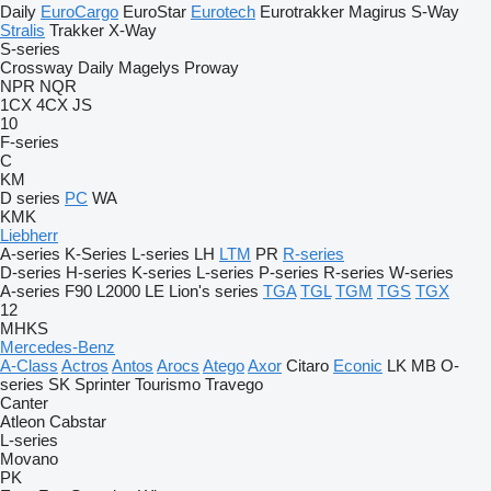
Daily
EuroCargo
EuroStar
Eurotech
Eurotrakker
Magirus
S-Way
Stralis
Trakker
X-Way
S-series
Crossway
Daily
Magelys
Proway
NPR
NQR
1CX
4CX
JS
10
F-series
C
KM
D series
PC
WA
KMK
Liebherr
A-series
K-Series
L-series
LH
LTM
PR
R-series
D-series
H-series
K-series
L-series
P-series
R-series
W-series
A-series
F90
L2000
LE
Lion's series
TGA
TGL
TGM
TGS
TGX
12
MHKS
Mercedes-Benz
A-Class
Actros
Antos
Arocs
Atego
Axor
Citaro
Econic
LK
MB
O-
series
SK
Sprinter
Tourismo
Travego
Canter
Atleon
Cabstar
L-series
Movano
PK