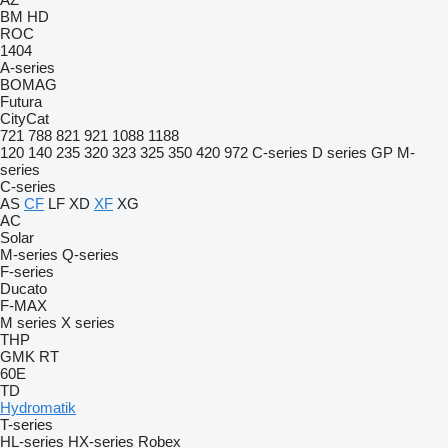
BM
HD
ROC
1404
A-series
BOMAG
Futura
CityCat
721
788
821
921
1088
1188
120
140
235
320
323
325
350
420
972
C-series
D series
GP
M-
series
C-series
AS
CF
LF
XD
XF
XG
AC
Solar
M-series
Q-series
F-series
Ducato
F-MAX
M series
X series
THP
GMK
RT
60E
TD
Hydromatik
T-series
HL-series
HX-series
Robex