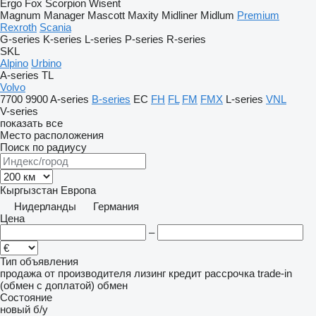
Ergo
Fox
Scorpion
Wisent
Magnum
Manager
Mascott
Maxity
Midliner
Midlum
Premium
Rexroth
Scania
G-series
K-series
L-series
P-series
R-series
SKL
Alpino
Urbino
A-series
TL
Volvo
7700
9900
A-series
B-series
EC
FH
FL
FM
FMX
L-series
VNL
V-series
показать все
Место расположения
Поиск по радиусу
Кыргызстан
Европа
Нидерланды
Германия
Цена
–
Тип объявления
продажа
от производителя
лизинг
кредит
рассрочка
trade-in
(обмен с доплатой)
обмен
Состояние
новый
б/у