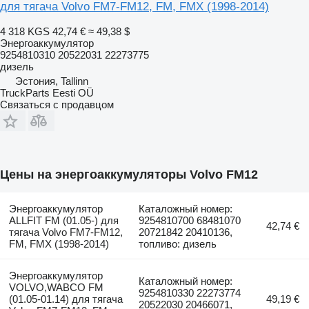
для тягача Volvo FM7-FM12, FM, FMX (1998-2014)
4 318 KGS
42,74 €
≈ 49,38 $
Энергоаккумулятор
9254810310 20522031 22273775
дизель
Эстония, Tallinn
TruckParts Eesti OÜ
Связаться с продавцом
Цены на энергоаккумуляторы Volvo FM12
Энергоаккумулятор
Каталожный номер:
ALLFIT FM (01.05-) для
9254810700 68481070
42,74 €
тягача Volvo FM7-FM12,
20721842 20410136,
FM, FMX (1998-2014)
топливо: дизель
Энергоаккумулятор
Каталожный номер:
VOLVO,WABCO FM
9254810330 22273774
(01.05-01.14) для тягача
49,19 €
20522030 20466071,