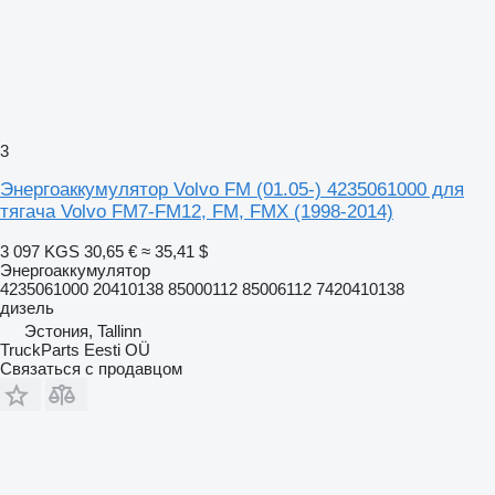
3
Энергоаккумулятор Volvo FM (01.05-) 4235061000 для
тягача Volvo FM7-FM12, FM, FMX (1998-2014)
3 097 KGS
30,65 €
≈ 35,41 $
Энергоаккумулятор
4235061000 20410138 85000112 85006112 7420410138
дизель
Эстония, Tallinn
TruckParts Eesti OÜ
Связаться с продавцом