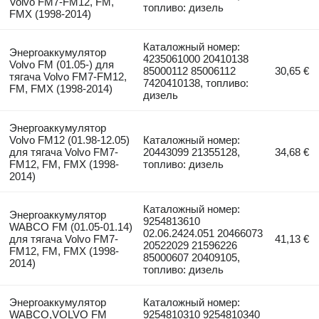
Volvo FM7-FM12, FM,
топливо: дизель
FMX (1998-2014)
Каталожный номер:
Энергоаккумулятор
4235061000 20410138
Volvo FM (01.05-) для
85000112 85006112
30,65 €
тягача Volvo FM7-FM12,
7420410138, топливо:
FM, FMX (1998-2014)
дизель
Энергоаккумулятор
Volvo FM12 (01.98-12.05)
Каталожный номер:
для тягача Volvo FM7-
20443099 21355128,
34,68 €
FM12, FM, FMX (1998-
топливо: дизель
2014)
Каталожный номер:
Энергоаккумулятор
9254813610
WABCO FM (01.05-01.14)
02.06.2424.051 20466073
для тягача Volvo FM7-
41,13 €
20522029 21596226
FM12, FM, FMX (1998-
85000607 20409105,
2014)
топливо: дизель
Энергоаккумулятор
Каталожный номер:
WABCO,VOLVO FM
9254810310 9254810340