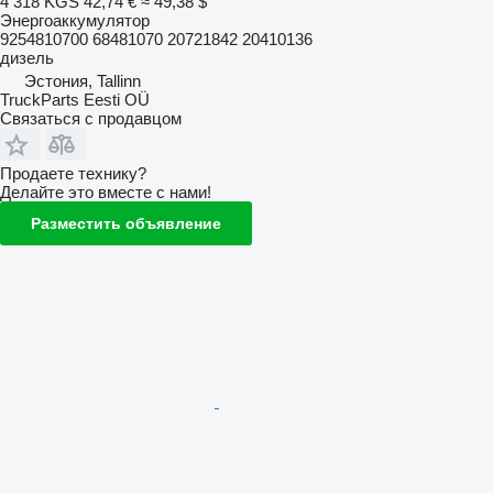
4 318 KGS
42,74 €
≈ 49,38 $
Энергоаккумулятор
9254810700 68481070 20721842 20410136
дизель
Эстония, Tallinn
TruckParts Eesti OÜ
Связаться с продавцом
Продаете технику?
Делайте это вместе с нами!
Разместить объявление