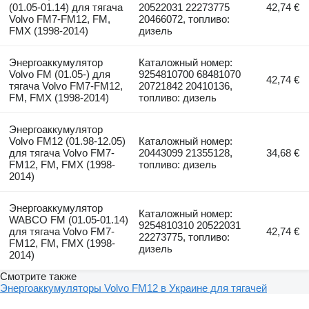
(01.05-01.14) для тягача
20522031 22273775
42,74 €
Volvo FM7-FM12, FM,
20466072, топливо:
FMX (1998-2014)
дизель
Энергоаккумулятор
Каталожный номер:
Volvo FM (01.05-) для
9254810700 68481070
42,74 €
тягача Volvo FM7-FM12,
20721842 20410136,
FM, FMX (1998-2014)
топливо: дизель
Энергоаккумулятор
Volvo FM12 (01.98-12.05)
Каталожный номер:
для тягача Volvo FM7-
20443099 21355128,
34,68 €
FM12, FM, FMX (1998-
топливо: дизель
2014)
Энергоаккумулятор
Каталожный номер:
WABCO FM (01.05-01.14)
9254810310 20522031
для тягача Volvo FM7-
42,74 €
22273775, топливо:
FM12, FM, FMX (1998-
дизель
2014)
Смотрите также
Энергоаккумуляторы Volvo FM12 в Украине для тягачей