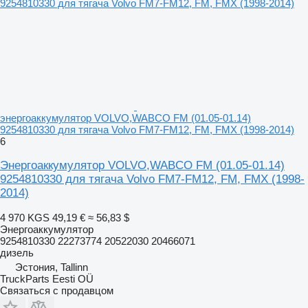
энергоаккумулятор VOLVO,WABCO FM (01.05-01.14)
9254810330 для тягача Volvo FM7-FM12, FM, FMX (1998-2014)
6
Энергоаккумулятор VOLVO,WABCO FM (01.05-01.14)
9254810330 для тягача Volvo FM7-FM12, FM, FMX (1998-
2014)
4 970 KGS
49,19 €
≈ 56,83 $
Энергоаккумулятор
9254810330 22273774 20522030 20466071
дизель
Эстония, Tallinn
TruckParts Eesti OÜ
Связаться с продавцом