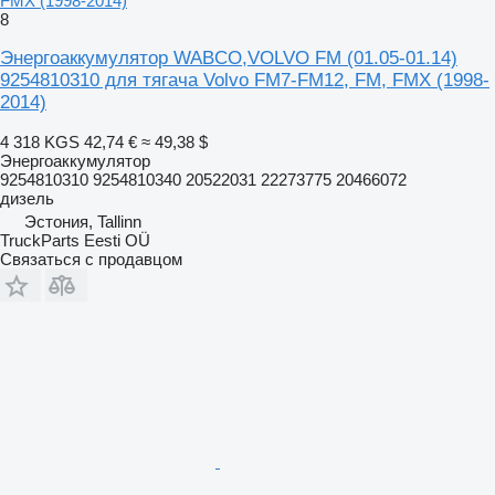
FMX (1998-2014)
8
Энергоаккумулятор WABCO,VOLVO FM (01.05-01.14)
9254810310 для тягача Volvo FM7-FM12, FM, FMX (1998-
2014)
4 318 KGS
42,74 €
≈ 49,38 $
Энергоаккумулятор
9254810310 9254810340 20522031 22273775 20466072
дизель
Эстония, Tallinn
TruckParts Eesti OÜ
Связаться с продавцом