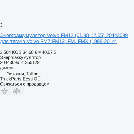
3
Энергоаккумулятор Volvo FM12 (01.98-12.05) 20443099
для тягача Volvo FM7-FM12, FM, FMX (1998-2014)
3 504 KGS
34,68 €
≈ 40,07 $
Энергоаккумулятор
20443099 21355128
дизель
Эстония, Tallinn
TruckParts Eesti OÜ
Связаться с продавцом